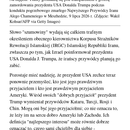
zamordowania prezydenta USA Donalda Trumpa podczas
konduktu pogrzebowego zmarłego Najwyższego Przywódcy Iranu
Alego Chameneiego w Meszhedzie, 9 lipca 2026 r. (Zdjęcie: Wakil
Kohsar/AFP via Getty Images)
Słowo "szumowiny" wydają się całkiem trafnym
określeniem obecnego kierownictwa Korpusu Strażników
Rewolucji Islamskiej (IRGC) Islamskiej Republiki Iranu,
zwłaszcza po tym, jak Izrael poinformował prezydenta
USA Donalda J. Trumpa, że irańscy przywódcy planują go
zabić.
Pozostaje mieć nadzieję, że prezydent USA zechce teraz
ponownie przemyśleć, kto jest jego prawdziwym
przyjacielem i kto jest prawdziwym przyjacielem
Ameryki. Wśród swoich "dobrych przyjaciół" prezydent
Trump wymieniał przywódców Kataru, Turcji, Rosji i
Chin. Mogą oni być jego przyjaciółmi; co nie oznacza to,
że leży im na sercu dobro Ameryki lub Zachodu. Ich
definicja "najlepszego interesu" może równie dobrze
oznaczać to, czego sami chcieliby dla siebie -