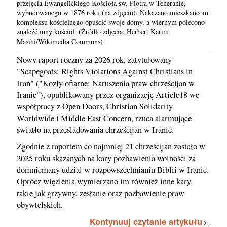
przejęcia Ewangelickiego Kościoła św. Piotra w Teheranie,
wybudowanego w 1876 roku (na zdjęciu). Nakazano mieszkańcom
kompleksu kościelnego opuścić swoje domy, a wiernym polecono
znaleźć inny kościół. (Źródło zdjęcia: Herbert Karim
Masihi/Wikimedia Commons)
Nowy raport roczny za 2026 rok, zatytułowany
"Scapegoats: Rights Violations Against Christians in
Iran" ("Kozły ofiarne: Naruszenia praw chrześcijan w
Iranie"), opublikowany przez organizację Article18 we
współpracy z Open Doors, Christian Solidarity
Worldwide i Middle East Concern, rzuca alarmujące
światło na prześladowania chrześcijan w Iranie.
Zgodnie z raportem co najmniej 21 chrześcijan zostało w
2025 roku skazanych na kary pozbawienia wolności za
domniemany udział w rozpowszechnianiu Biblii w Iranie.
Oprócz więzienia wymierzano im również inne kary,
takie jak grzywny, zesłanie oraz pozbawienie praw
obywtelskich.
Kontynuuj czytanie artykułu