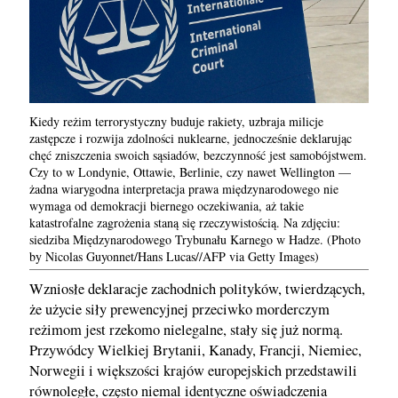
Kiedy reżim terrorystyczny buduje rakiety, uzbraja milicje
zastępcze i rozwija zdolności nuklearne, jednocześnie deklarując
chęć zniszczenia swoich sąsiadów, bezczynność jest samobójstwem.
Czy to w Londynie, Ottawie, Berlinie, czy nawet Wellington —
żadna wiarygodna interpretacja prawa międzynarodowego nie
wymaga od demokracji biernego oczekiwania, aż takie
katastrofalne zagrożenia staną się rzeczywistością. Na zdjęciu:
siedziba Międzynarodowego Trybunału Karnego w Hadze. (Photo
by Nicolas Guyonnet/Hans Lucas//AFP via Getty Images)
Wzniosłe deklaracje zachodnich polityków, twierdzących,
że użycie siły prewencyjnej przeciwko morderczym
reżimom jest rzekomo nielegalne, stały się już normą.
Przywódcy Wielkiej Brytanii, Kanady, Francji, Niemiec,
Norwegii i większości krajów europejskich przedstawili
równoległe, często niemal identyczne oświadczenia