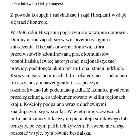
pośrednictwem Getty Images)
Z powodu korupcji i radykalizacji rząd Hiszpanii wydaje
się tracić kontrolę.
W 1936 roku Hiszpania pogrążyła się w wojnie domowej.
Dumny naród zapadł się w wir przemocy, ognia i
zniszczenia. Hiszpańska wojna domowa, która
przeciwstawiła zdominowaną przez komunistów
republikańską lewicę autorytarnej nacjonalistycznej
prawicy, pochłonęła około pół miliona istnień ludzkich.
Księży ciągano po ulicach, bito i okaleczano — odcinano
im uszy, nosy, a nawet genitalia — po czym
rozstrzeliwano lub podcinano gardła. Zakonnice gwałcono
przed egzekucją, co udokumentowano w kilku regionach
kraju. Kościoły podpalano wraz z duchownymi
znajdującymi się w środku. W wielu miejscowościach
milicjanci zmuszali księży do picia oleju silnikowego lub
benzyny, po czym palili ich żywcem. Prawica, nie chcąc
pozostać w tyle, była równie bestialska.