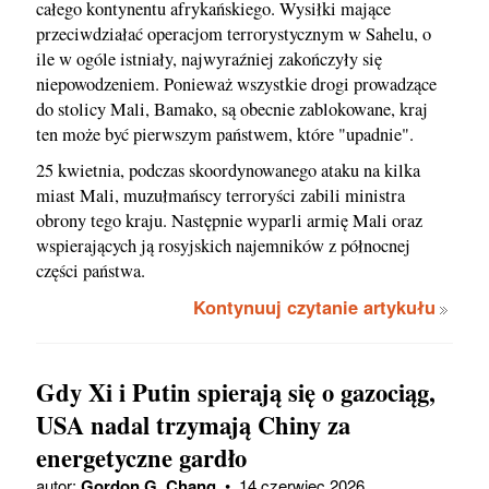
całego kontynentu afrykańskiego. Wysiłki mające
przeciwdziałać operacjom terrorystycznym w Sahelu, o
ile w ogóle istniały, najwyraźniej zakończyły się
niepowodzeniem. Ponieważ wszystkie drogi prowadzące
do stolicy Mali, Bamako, są obecnie zablokowane, kraj
ten może być pierwszym państwem, które "upadnie".
25 kwietnia, podczas skoordynowanego ataku na kilka
miast Mali, muzułmańscy terroryści zabili ministra
obrony tego kraju. Następnie wyparli armię Mali oraz
wspierających ją rosyjskich najemników z północnej
części państwa.
Kontynuuj czytanie artykułu
Gdy Xi i Putin spierają się o gazociąg,
USA nadal trzymają Chiny za
energetyczne gardło
autor:
Gordon G. Chang
•
14 czerwiec 2026