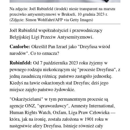
Na zdjęciu: Joël Rubinfeld (środek) niesie transparent na marszu
przeciwko antysemityzmowi w Brukseli, 10 grudnia 2023 r.
(Zdjęcie: Simon Wohlfahrt/AFP via Getty Images)
Joël Rubinfeld współzałożyciel i przewodniczący
Belgijskiej Ligi Przeciw Antysemityzmowi.
Canlorbe:
Określił Pan Izrael jako "Dreyfusa wśród
narodów". Co to oznacza?
Rubinfeld:
Od 7 października 2023 roku żyjemy w
pewnego rodzaju niekończącym się "procesie Dreyfusa", z
jedną zasadniczą różnicą: państwo zastąpiło jednostkę.
Kiedyś na ławie oskarżonych stał Dreyfus; dziś jego
miejsce zajęło państwo żydowskie.
"Oskarżycielami" w tym permanentnym procesie są
agencje ONZ, "sprawozdawcy", Amnesty International,
Human Rights Watch, Oxfam, Liga Praw Człowieka —
która, jak na ironię, została założona w 1901 roku w
następstwie afery Dreyfusa. Istnieje również cały