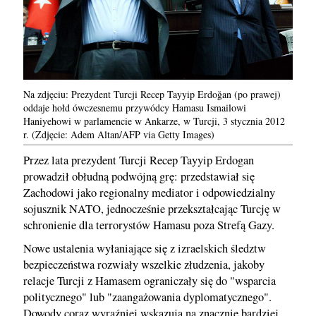
Na zdjęciu: Prezydent Turcji Recep Tayyip Erdoğan (po prawej)
oddaje hołd ówczesnemu przywódcy Hamasu Ismailowi ​​
Haniyehowi w parlamencie w Ankarze, w Turcji, 3 stycznia 2012
r. (Zdjęcie: Adem Altan/AFP via Getty Images)
Przez lata prezydent Turcji Recep Tayyip Erdogan
prowadził obłudną podwójną grę: przedstawiał się
Zachodowi jako regionalny mediator i odpowiedzialny
sojusznik NATO, jednocześnie przekształcając Turcję w
schronienie dla terrorystów Hamasu poza Strefą Gazy.
Nowe ustalenia wyłaniające się z izraelskich śledztw
bezpieczeństwa rozwiały wszelkie złudzenia, jakoby
relacje Turcji z Hamasem ograniczały się do "wsparcia
politycznego" lub "zaangażowania dyplomatycznego".
Dowody coraz wyraźniej wskazują na znacznie bardziej