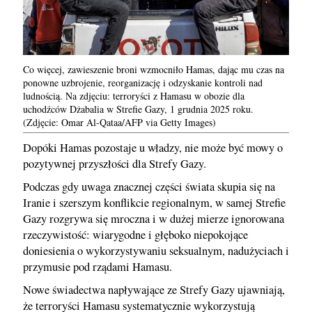
Co więcej, zawieszenie broni wzmocniło Hamas, dając mu czas na
ponowne uzbrojenie, reorganizację i odzyskanie kontroli nad
ludnością. Na zdjęciu: terroryści z Hamasu w obozie dla
uchodźców Dżabalia w Strefie Gazy, 1 grudnia 2025 roku.
(Zdjęcie: Omar Al-Qataa/AFP via Getty Images)
Dopóki Hamas pozostaje u władzy, nie może być mowy o
pozytywnej przyszłości dla Strefy Gazy.
Podczas gdy uwaga znacznej części świata skupia się na
Iranie i szerszym konflikcie regionalnym, w samej Strefie
Gazy rozgrywa się mroczna i w dużej mierze ignorowana
rzeczywistość: wiarygodne i głęboko niepokojące
doniesienia o wykorzystywaniu seksualnym, nadużyciach i
przymusie pod rządami Hamasu.
Nowe świadectwa napływające ze Strefy Gazy ujawniają,
że terroryści Hamasu systematycznie wykorzystują