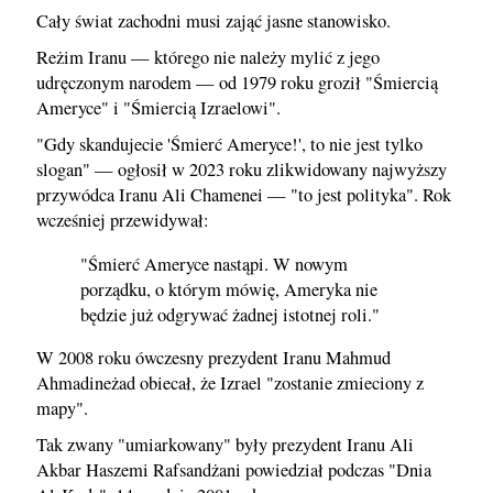
Cały świat zachodni musi zająć jasne stanowisko.
Reżim Iranu — którego nie należy mylić z jego
udręczonym narodem — od 1979 roku groził "Śmiercią
Ameryce" i "Śmiercią Izraelowi".
"Gdy skandujecie 'Śmierć Ameryce!', to nie jest tylko
slogan" — ogłosił w 2023 roku zlikwidowany najwyższy
przywódca Iranu Ali Chamenei — "to jest polityka". Rok
wcześniej przewidywał:
"Śmierć Ameryce nastąpi. W nowym
porządku, o którym mówię, Ameryka nie
będzie już odgrywać żadnej istotnej roli."
W 2008 roku ówczesny prezydent Iranu Mahmud
Ahmadineżad obiecał, że Izrael "zostanie zmieciony z
mapy".
Tak zwany "umiarkowany" były prezydent Iranu Ali
Akbar Haszemi Rafsandżani powiedział podczas "Dnia