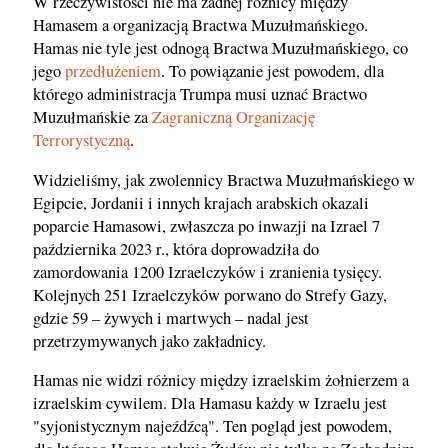
W rzeczywistości nie ma żadnej różnicy między
Hamasem a organizacją Bractwa Muzułmańskiego.
Hamas nie tyle jest odnogą Bractwa Muzułmańskiego, co
jego
przedłużeniem
. To powiązanie jest powodem, dla
którego administracja Trumpa musi uznać Bractwo
Muzułmańskie za
Zagraniczną Organizację
Terrorystyczną
.
Widzieliśmy, jak zwolennicy Bractwa Muzułmańskiego w
Egipcie, Jordanii i innych krajach arabskich okazali
poparcie Hamasowi, zwłaszcza po inwazji na Izrael 7
października 2023 r., która doprowadziła do
zamordowania 1200 Izraelczyków i zranienia tysięcy.
Kolejnych 251 Izraelczyków porwano do Strefy Gazy,
gdzie 59 – żywych i martwych – nadal jest
przetrzymywanych jako zakładnicy.
Hamas nie widzi różnicy między izraelskim żołnierzem a
izraelskim cywilem. Dla Hamasu każdy w Izraelu jest
"syjonistycznym najeźdźcą". Ten pogląd jest powodem,