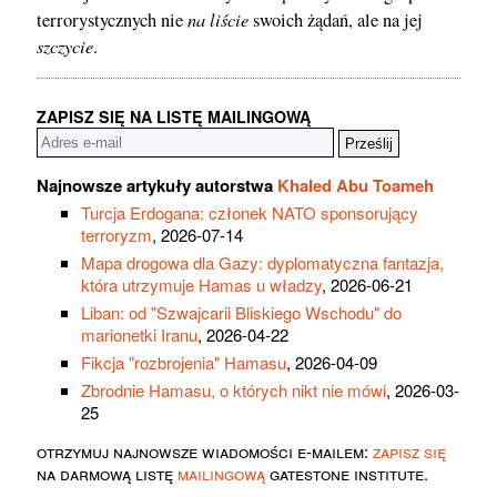
na liście
terrorystycznych nie
swoich żądań, ale na jej
szczycie
.
ZAPISZ SIĘ NA LISTĘ MAILINGOWĄ
Najnowsze artykuły autorstwa
Khaled Abu Toameh
Turcja Erdogana: członek NATO sponsorujący
terroryzm
, 2026-07-14
Mapa drogowa dla Gazy: dyplomatyczna fantazja,
która utrzymuje Hamas u władzy
, 2026-06-21
Liban: od "Szwajcarii Bliskiego Wschodu" do
marionetki Iranu
, 2026-04-22
Fikcja "rozbrojenia" Hamasu
, 2026-04-09
Zbrodnie Hamasu, o których nikt nie mówi
, 2026-03-
25
otrzymuj najnowsze wiadomości e-mailem:
zapisz się
na darmową listę
mailingową
gatestone institute.