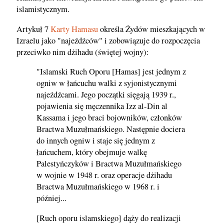
islamistycznym.
Artykuł 7
Karty Hamasu
określa Żydów mieszkających w
Izraelu jako "najeźdźców" i zobowiązuje do rozpoczęcia
przeciwko nim dżihadu (świętej wojny):
"Islamski Ruch Oporu [Hamas] jest jednym z
ogniw w łańcuchu walki z syjonistycznymi
najeźdźcami. Jego początki sięgają 1939 r.,
pojawienia się męczennika Izz al-Din al
Kassama i jego braci bojowników, członków
Bractwa Muzułmańskiego. Następnie dociera
do innych ogniw i staje się jednym z
łańcuchem, który obejmuje walkę
Palestyńczyków i Bractwa Muzułmańskiego
w wojnie w 1948 r. oraz operacje dżihadu
Bractwa Muzułmańskiego w 1968 r. i
później...
[Ruch oporu islamskiego] dąży do realizacji