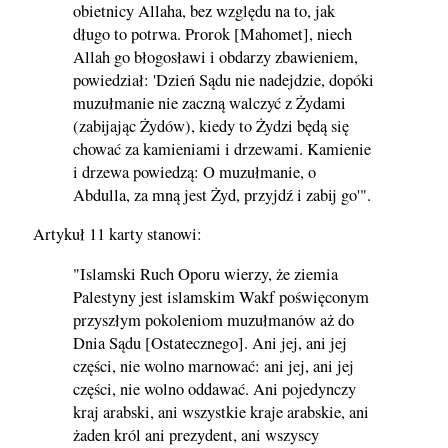
obietnicy Allaha, bez względu na to, jak
długo to potrwa. Prorok [Mahomet], niech
Allah go błogosławi i obdarzy zbawieniem,
powiedział: 'Dzień Sądu nie nadejdzie, dopóki
muzułmanie nie zaczną walczyć z Żydami
(zabijając Żydów), kiedy to Żydzi będą się
chować za kamieniami i drzewami. Kamienie
i drzewa powiedzą: O muzułmanie, o
Abdulla, za mną jest Żyd, przyjdź i zabij go'".
Artykuł 11 karty stanowi:
"Islamski Ruch Oporu wierzy, że ziemia
Palestyny jest islamskim Wakf poświęconym
przyszłym pokoleniom muzułmanów aż do
Dnia Sądu [Ostatecznego]. Ani jej, ani jej
części, nie wolno marnować: ani jej, ani jej
części, nie wolno oddawać. Ani pojedynczy
kraj arabski, ani wszystkie kraje arabskie, ani
żaden król ani prezydent, ani wszyscy