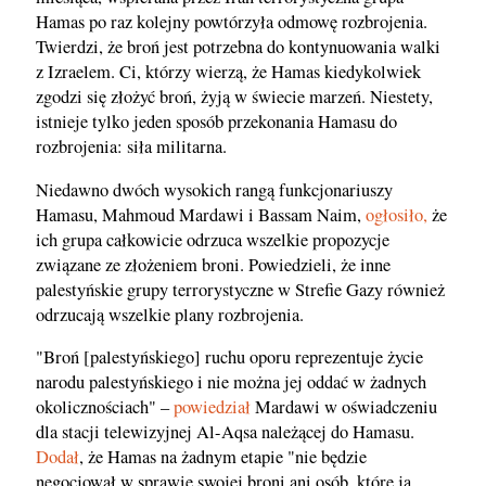
Hamas po raz kolejny powtórzyła odmowę rozbrojenia.
Twierdzi, że broń jest potrzebna do kontynuowania walki
z Izraelem. Ci, którzy wierzą, że Hamas kiedykolwiek
zgodzi się złożyć broń, żyją w świecie marzeń. Niestety,
istnieje tylko jeden sposób przekonania Hamasu do
rozbrojenia: siła militarna.
Niedawno dwóch wysokich rangą funkcjonariuszy
Hamasu, Mahmoud Mardawi i Bassam Naim,
ogłosiło,
że
ich grupa całkowicie odrzuca wszelkie propozycje
związane ze złożeniem broni. Powiedzieli, że inne
palestyńskie grupy terrorystyczne w Strefie Gazy również
odrzucają wszelkie plany rozbrojenia.
"Broń [palestyńskiego] ruchu oporu reprezentuje życie
narodu palestyńskiego i nie można jej oddać w żadnych
okolicznościach" –
powiedział
Mardawi w oświadczeniu
dla stacji telewizyjnej Al-Aqsa należącej do Hamasu.
Dodał
, że Hamas na żadnym etapie "nie będzie
negocjował w sprawie swojej broni ani osób, które ją