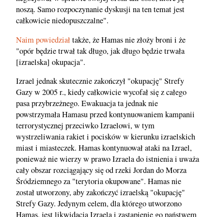
noszą. Samo rozpoczynanie dyskusji na ten temat jest
całkowicie niedopuszczalne".
Naim powiedział
także, że Hamas nie złoży broni i że
"opór będzie trwał tak długo, jak długo będzie trwała
[izraelska] okupacja".
Izrael jednak skutecznie zakończył "okupację" Strefy
Gazy w 2005 r., kiedy całkowicie wycofał się z całego
pasa przybrzeżnego. Ewakuacja ta jednak nie
powstrzymała Hamasu przed kontynuowaniem kampanii
terrorystycznej przeciwko Izraelowi, w tym
wystrzeliwania rakiet i pocisków w kierunku izraelskich
miast i miasteczek. Hamas kontynuował ataki na Izrael,
ponieważ nie wierzy w prawo Izraela do istnienia i uważa
cały obszar rozciągający się od rzeki Jordan do Morza
Śródziemnego za "terytoria okupowane". Hamas nie
został utworzony, aby zakończyć izraelską "okupację"
Strefy Gazy. Jedynym celem, dla którego utworzono
Hamas, jest likwidacja Izraela i zastąpienie go państwem