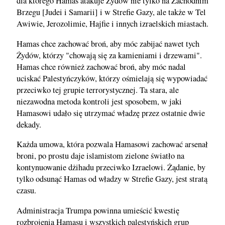
dla którego Hamas atakuje Żydów nie tylko na Zachodnim
Brzegu [Judei i Samarii] i w Strefie Gazy, ale także w Tel
Awiwie, Jerozolimie, Hajfie i innych izraelskich miastach.
Hamas chce zachować broń, aby móc zabijać nawet tych
Żydów, którzy "chowają się za kamieniami i drzewami".
Hamas chce również zachować broń, aby móc nadal
uciskać Palestyńczyków, którzy ośmielają się wypowiadać
przeciwko tej grupie terrorystycznej. Ta stara, ale
niezawodna metoda kontroli jest sposobem, w jaki
Hamasowi udało się utrzymać władzę przez ostatnie dwie
dekady.
Każda umowa, która pozwala Hamasowi zachować arsenał
broni, po prostu daje islamistom zielone światło na
kontynuowanie dżihadu przeciwko Izraelowi. Żądanie, by
tylko odsunąć Hamas od władzy w Strefie Gazy, jest stratą
czasu.
Administracja Trumpa powinna umieścić kwestię
rozbrojenia Hamasu i wszystkich palestyńskich grup