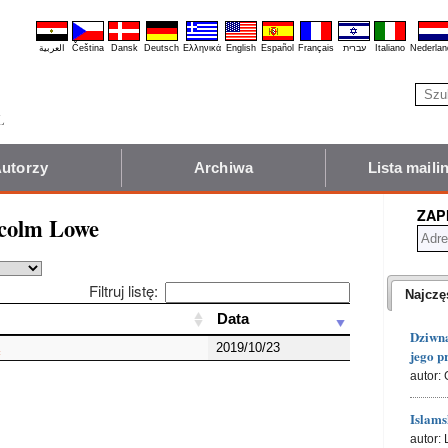
العربية
Čeština
Dansk
Deutsch
Ελληνικά
English
Español
Français
עברית
Italiano
Nederlan
utorzy
Archiwa
Lista mail
ZAP
lcolm Lowe
Filtruj listę:
Najczę
Data
Data
Dziwna
2019/10/23
jego p
autor: 
Islams
autor: