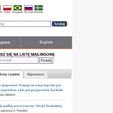
ds
Polski
Português
Pyccĸий
Svenska
ingowa
English
ISZ SIĘ NA LISTĘ MAILINGOWĄ
ściej czytane
Najnowsze
 niepewność Trumpa na temat tego kto jest
rzyjacielem, a kto jest przyjacielem Zachodu
Guy Millière
ki podbój terrorystyczny Afryki Zachodniej
 Lawrence A. Franklin