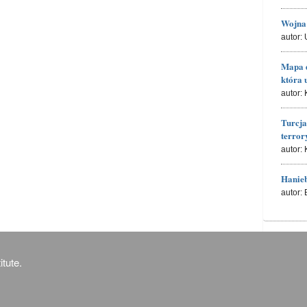
Wojna 
autor:
Mapa d
która 
autor:
Turcj
terro
autor:
Hanieb
autor:
tute.