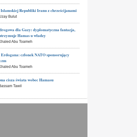
Islamskiej Republiki Iranu z chrześcijanami
 Uzay Bulut
rogowa dla Gazy: dyplomatyczna fantazja,
utrzymuje Hamas u władzy
 Khaled Abu Toameh
a Erdogana: członek NATO sponsorujący
ryzm
 Khaled Abu Toameh
na cisza świata wobec Hamasu
 Bassam Tawil