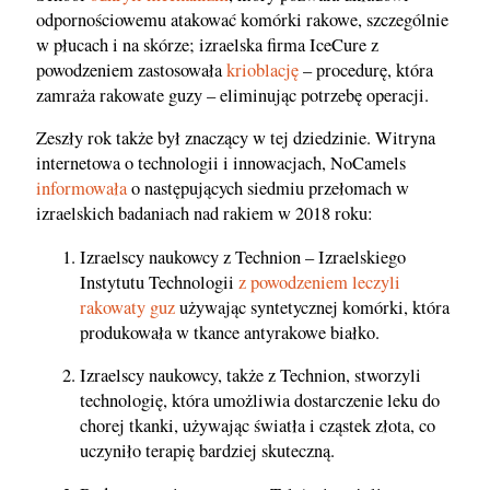
odpornościowemu atakować komórki rakowe, szczególnie
w płucach i na skórze; izraelska firma IceCure z
powodzeniem zastosowała
krioblację
– procedurę, która
zamraża rakowate guzy – eliminując potrzebę operacji.
Zeszły rok także był znaczący w tej dziedzinie. Witryna
internetowa o technologii i innowacjach, NoCamels
informowała
o następujących siedmiu przełomach w
izraelskich badaniach nad rakiem w 2018 roku:
Izraelscy naukowcy z Technion – Izraelskiego
Instytutu Technologii
z powodzeniem leczyli
rakowaty guz
używając syntetycznej komórki, która
produkowała w tkance antyrakowe białko.
Izraelscy naukowcy, także z Technion, stworzyli
technologię, która umożliwia dostarczenie leku do
chorej tkanki, używając światła i cząstek złota, co
uczyniło terapię bardziej skuteczną.