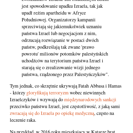
jest spowodowanie upadku Izraela, tak jak
upadł reżim apartheidu w Afryce
Południowej. Organizatorzy kampanii
sprzeciwiają się jakiemukolwiek uznaniu
państwa Izrael lub negocjacjom z nim,
odrzucają rozwiązanie w postaci dwóch
państw, podkreślają tak zwane 'prawo
powrotu' milionów potomków palestyńskich
uchodźców na terytorium państwa Izrael i
starają się o zrealizowanie wizji jednego
państwa, rządzonego przez Palestyńczyków".
Tym jednak, co skrzętnie ukrywają Fatah Abbasa i Hamas
- którzy
gloryfikują terroryzm
wobec niewinnych
Izraelczyków i wzywają do
międzynarodowych sankcji
przeciwko państwu Izrael, jest częstotliwość, z jaką sami
zwracają się do Izraela po opiekę medyczną
, często na
leczenie raka.
Na przykład, w 2016 roku mieszkający w Katarze brat