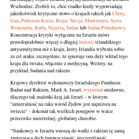
Wschodzie. Zrobili to, choć rzadko kiedy wypowiadają
jakiekolwiek krytyczne słowo o krajach takich jak
Chiny,
Iran
,
Północna Korea,
Rosja,
Turcja,
Mauretania,
Syria,
Wenezuela,
Kuba,
Nigeria
,
Sudan
lub
Sudan Południowy
.
Koncentracja krytyki wyłącznie na Izraelu mówi
prawdopodobnie więcej o długiej
historii
irlandzkiego
antysemityzmu niż o kraju, który Irlandia wybrała sobie
za cel ataku, szczególnie, że ignoruje ona duży wkład tego
kraju dla świata, włącznie z medycyną. Weźmy, na
przykład, badania nad rakiem.
Krajowy dyrektor wykonawczy Izraelskiego Funduszu
Badań nad Rakiem, Mark A. Israel,
wyjaśniał
niedawno,
dlaczego tak maleńki kraj jak Izrael – w którym
"umieralność na raka wśród Żydów jest najniższa na
świecie" - dokonał tak wielkich postępów w walce
przeciwko śmiertelnej, globalnej chorobie.
"Naukowcy w Izraelu wnoszą do walki z rakiem tę samą
zapierającą dech innowacyjność, niecierpliwość,