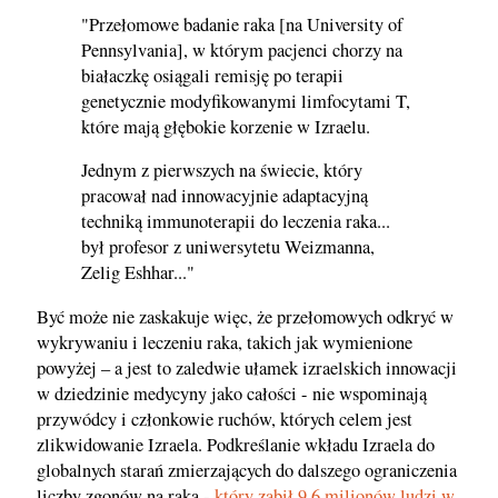
"Przełomowe badanie raka [na University of
Pennsylvania], w którym pacjenci chorzy na
białaczkę osiągali remisję po terapii
genetycznie modyfikowanymi limfocytami T,
które mają głębokie korzenie w Izraelu.
Jednym z pierwszych na świecie, który
pracował nad innowacyjnie adaptacyjną
techniką immunoterapii do leczenia raka...
był profesor z uniwersytetu Weizmanna,
Zelig Eshhar..."
Być może nie zaskakuje więc, że przełomowych odkryć w
wykrywaniu i leczeniu raka, takich jak wymienione
powyżej – a jest to zaledwie ułamek izraelskich innowacji
w dziedzinie medycyny jako całości - nie wspominają
przywódcy i członkowie ruchów, których celem jest
zlikwidowanie Izraela. Podkreślanie wkładu Izraela do
globalnych starań zmierzających do dalszego ograniczenia
liczby zgonów na raka -
który zabił 9,6 milionów ludzi w