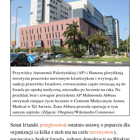
Przywódcy Autonomii Palestyńskiej (AP) i Hamasu gloryfikują
terroryzm przeciwko niewinnym Izraelczykom i wzywają do
sankcji przeciwko Izraelowi, równocześnie często zwracają się do
Izraela po opiekę medyczną, nierzadko po leczenie na raka. Na
przykład, brat i szwagier prezydenta AP Mahmouda Abbasa
otrzymali ratujące życie leczenie w Centrum Medycznym Assuta
Medical w Tel Awiwie. Żona Abbasa przeszła operację w tym
samym szpitalu. (Zdjęcie: Olegmay/Wikimedia Commons)
Senat Irlandii
przegłosował
ostatnio ustawę o poparciu dla
organizacji (a kilka z nich ma na czele
terrorystów
),
narzucający bojkot Izraela, jedynej demokracji na Bliskim