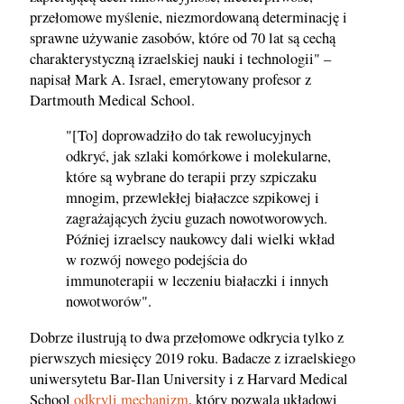
przełomowe myślenie, niezmordowaną determinację i
sprawne używanie zasobów, które od 70 lat są cechą
charakterystyczną izraelskiej nauki i technologii" –
napisał Mark A. Israel, emerytowany profesor z
Dartmouth Medical School.
"[To] doprowadziło do tak rewolucyjnych
odkryć, jak szlaki komórkowe i molekularne,
które są wybrane do terapii przy szpiczaku
mnogim, przewlekłej białaczce szpikowej i
zagrażających życiu guzach nowotworowych.
Później izraelscy naukowcy dali wielki wkład
w rozwój nowego podejścia do
immunoterapii w leczeniu białaczki i innych
nowotworów".
Dobrze ilustrują to dwa przełomowe odkrycia tylko z
pierwszych miesięcy 2019 roku. Badacze z izraelskiego
uniwersytetu Bar-Ilan University i z Harvard Medical
School
odkryli mechanizm
, który pozwala układowi