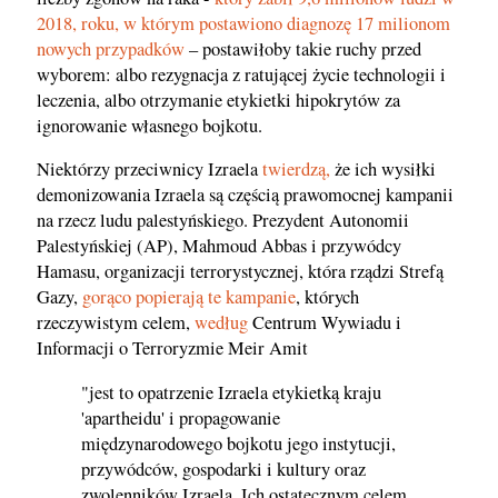
2018, roku, w którym postawiono diagnozę 17 milionom
nowych przypadków
– postawiłoby takie ruchy przed
wyborem: albo rezygnacja z ratującej życie technologii i
leczenia, albo otrzymanie etykietki hipokrytów za
ignorowanie własnego bojkotu.
Niektórzy przeciwnicy Izraela
twierdzą,
że ich wysiłki
demonizowania Izraela są częścią prawomocnej kampanii
na rzecz ludu palestyńskiego. Prezydent Autonomii
Palestyńskiej (AP), Mahmoud Abbas i przywódcy
Hamasu, organizacji terrorystycznej, która rządzi Strefą
Gazy,
gorąco popierają te kampanie
, których
rzeczywistym celem,
według
Centrum Wywiadu i
Informacji o Terroryzmie Meir Amit
"jest to opatrzenie Izraela etykietką kraju
'apartheidu' i propagowanie
międzynarodowego bojkotu jego instytucji,
przywódców, gospodarki i kultury oraz
zwolenników Izraela. Ich ostatecznym celem