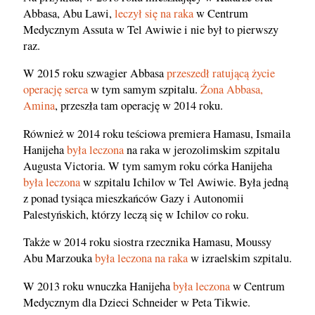
Abbasa, Abu Lawi,
leczył się na raka
w Centrum
Medycznym Assuta w Tel Awiwie i nie był to pierwszy
raz.
W 2015 roku szwagier Abbasa
przeszedł ratującą życie
operację serca
w tym samym szpitalu.
Żona Abbasa,
Amina
, przeszła tam operację w 2014 roku.
Również w 2014 roku teściowa premiera Hamasu, Ismaila
Hanijeha
była leczona
na raka w jerozolimskim szpitalu
Augusta Victoria. W tym samym roku córka Hanijeha
była leczona
w szpitalu Ichilov w Tel Awiwie. Była jedną
z ponad tysiąca mieszkańców Gazy i Autonomii
Palestyńskich, którzy leczą się w Ichilov co roku.
Także w 2014 roku siostra rzecznika Hamasu, Moussy
Abu Marzouka
była leczona na raka
w izraelskim szpitalu.
W 2013 roku wnuczka Hanijeha
była leczona
w Centrum
Medycznym dla Dzieci Schneider w Peta Tikwie.