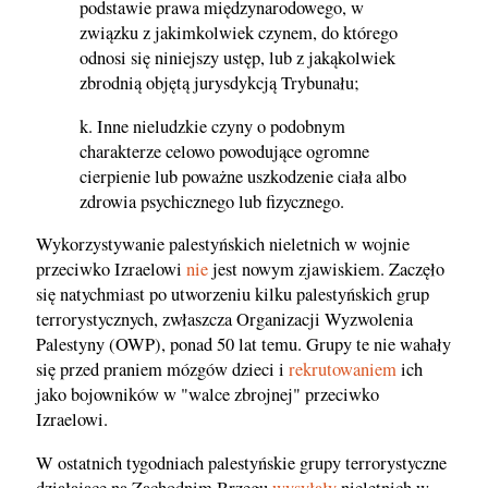
podstawie prawa międzynarodowego, w
związku z jakimkolwiek czynem, do którego
odnosi się niniejszy ustęp, lub z jakąkolwiek
zbrodnią objętą jurysdykcją Trybunału;
k. Inne nieludzkie czyny o podobnym
charakterze celowo powodujące ogromne
cierpienie lub poważne uszkodzenie ciała albo
zdrowia psychicznego lub fizycznego.
Wykorzystywanie palestyńskich nieletnich w wojnie
przeciwko Izraelowi
nie
jest nowym zjawiskiem. Zaczęło
się natychmiast po utworzeniu kilku palestyńskich grup
terrorystycznych, zwłaszcza Organizacji Wyzwolenia
Palestyny (OWP), ponad 50 lat temu. Grupy te nie wahały
się przed praniem mózgów dzieci i
rekrutowaniem
ich
jako bojowników w "walce zbrojnej" przeciwko
Izraelowi.
W ostatnich tygodniach palestyńskie grupy terrorystyczne
działające na Zachodnim Brzegu
wysyłały
nieletnich w