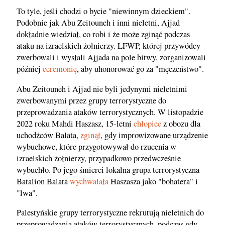
To tyle, jeśli chodzi o bycie "niewinnym dzieckiem".
Podobnie jak Abu Zeitouneh i inni nieletni, Ajjad
dokładnie wiedział, co robi i że może zginąć podczas
ataku na izraelskich żołnierzy. LFWP, której przywódcy
zwerbowali i wysłali Ajjada na pole bitwy, zorganizowali
później
ceremonię
, aby uhonorować go za "męczeństwo".
Abu Zeitouneh i Ajjad nie byli jedynymi nieletnimi
zwerbowanymi przez grupy terrorystyczne do
przeprowadzania ataków terrorystycznych. W listopadzie
2022 roku Mahdi Haszasz, 15-letni
chłopiec
z obozu dla
uchodźców Balata,
zginął
, gdy improwizowane urządzenie
wybuchowe, które przygotowywał do rzucenia w
izraelskich żołnierzy, przypadkowo przedwcześnie
wybuchło. Po jego śmierci lokalna grupa terrorystyczna
Batalion Balata
wychwalała
Haszasza jako "bohatera" i
"lwa".
Palestyńskie grupy terrorystyczne rekrutują nieletnich do
przeprowadzania ataków terrorystycznych, podczas gdy