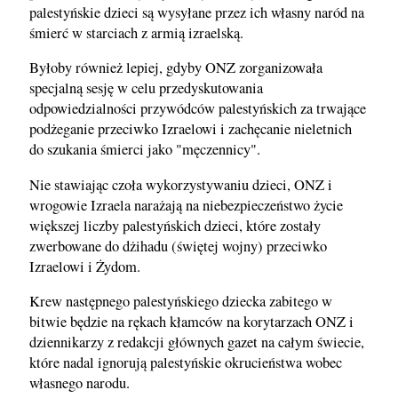
palestyńskie dzieci są wysyłane przez ich własny naród na
śmierć w starciach z armią izraelską.
Byłoby również lepiej, gdyby ONZ zorganizowała
specjalną sesję w celu przedyskutowania
odpowiedzialności przywódców palestyńskich za trwające
podżeganie przeciwko Izraelowi i zachęcanie nieletnich
do szukania śmierci jako "męczennicy".
Nie stawiając czoła wykorzystywaniu dzieci, ONZ i
wrogowie Izraela narażają na niebezpieczeństwo życie
większej liczby palestyńskich dzieci, które zostały
zwerbowane do dżihadu (świętej wojny) przeciwko
Izraelowi i Żydom.
Krew następnego palestyńskiego dziecka zabitego w
bitwie będzie na rękach kłamców na korytarzach ONZ i
dziennikarzy z redakcji głównych gazet na całym świecie,
które nadal ignorują palestyńskie okrucieństwa wobec
własnego narodu.