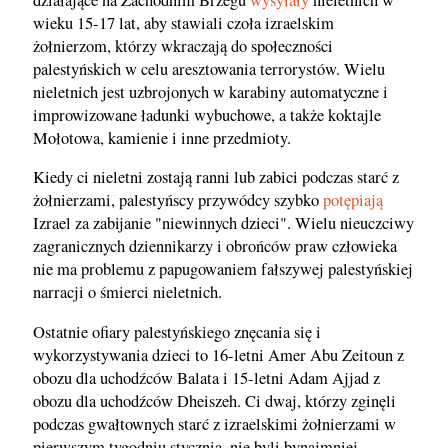
wieku 15-17 lat, aby stawiali czoła izraelskim
żołnierzom, którzy wkraczają do społeczności
palestyńskich w celu aresztowania terrorystów. Wielu
nieletnich jest uzbrojonych w karabiny automatyczne i
improwizowane ładunki wybuchowe, a także koktajle
Mołotowa, kamienie i inne przedmioty.
Kiedy ci nieletni zostają ranni lub zabici podczas starć z
żołnierzami, palestyńscy przywódcy szybko
potępiają
Izrael za zabijanie "niewinnych dzieci". Wielu nieuczciwy
zagranicznych dziennikarzy i obrońców praw człowieka
nie ma problemu z papugowaniem fałszywej palestyńskiej
narracji o śmierci nieletnich.
Ostatnie ofiary palestyńskiego znęcania się i
wykorzystywania dzieci to 16-letni Amer Abu Zeitoun z
obozu dla uchodźców Balata i 15-letni Adam Ajjad z
obozu dla uchodźców Dheiszeh. Ci dwaj, którzy zginęli
podczas gwałtownych starć z izraelskimi żołnierzami w
pierwszym tygodniu stycznia, nie byli bynajmniej