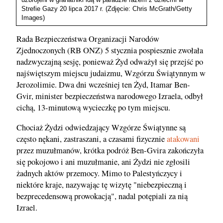
Strefie Gazy 20 lipca 2017 r. (Zdjęcie: Chris McGrath/Getty
Images)
Rada Bezpieczeństwa Organizacji Narodów
Zjednoczonych (RB ONZ) 5 stycznia pospiesznie zwołała
nadzwyczajną sesję, ponieważ Żyd odważył się przejść po
najświętszym miejscu judaizmu, Wzgórzu Świątynnym w
Jerozolimie. Dwa dni wcześniej ten Żyd, Itamar Ben-
Gvir, minister bezpieczeństwa narodowego Izraela, odbył
cichą, 13-minutową wycieczkę po tym miejscu.
Chociaż Żydzi odwiedzający Wzgórze Świątynne są
często nękani, zastraszani, a czasami fizycznie
atakowani
przez muzułmanów, krótka podróż Ben-Gvira zakończyła
się pokojowo i ani muzułmanie, ani Żydzi nie zgłosili
żadnych aktów przemocy. Mimo to Palestyńczycy i
niektóre kraje, nazywając tę wizytę "niebezpieczną i
bezprecedensową prowokacją", nadal potępiali za nią
Izrael.