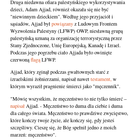
Druga niedawna ofiara palestyńskiego wykorzystywania
dzieci, Adam Ajjad, również okazała się nie być
"niewinnym dzieckiem". Według jego przyjaciół i
sąsiadów, Ajjad był
powiązany
z Ludowym Frontem
Wyzwolenia Palestyny (LFWP) OWP, niesławną grupą
palestyńską uznaną za organizację terrorystyczną przez
Stany Zjednoczone, Unię Europejską, Kanadę i Izrael.
Podczas jego pogrzebu ciało Ajjada było owinięte
czerwoną
flagą
LFWP.
Ajjad, który zginął podczas gwałtownych starć z
izraelskimi żołnierzami, napisał nawet
testament,
w
którym wyraził pragnienie śmierci jako "męczennik".
"Mówię wszystkim, że męczeństwo to nie tylko śmierć –
napisał
Ajjad. - Męczeństwo to duma dla ciebie i duma
dla całego świata. Męczeństwo to prawdziwe zwycięstwo,
które kończy twoje życie, ale kończy się, gdy jesteś
szczęśliwy. Cieszę się, że Bóg spełnił jedno z moich
marzeń: męczeństwo".