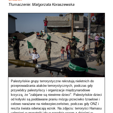
Tłumaczenie: Małgorzata Koraszewska
Palestyńskie grupy terrorystyczne rekrutują nieletnich do
przeprowadzania ataków terrorystycznych, podczas gdy
przywódcy palestyńscy i organizacje międzynarodowe
krzyczą, że "zabijane są niewinne dzieci". Palestyńskie dzieci
od kołyski są poddawane praniu mózgu przeciwko Izraelowi i
celowo narażane na niebezpieczeństwo, podczas gdy ONZ i
reszta świata odwracają wzrok. Na zdjęciu: terroryści Hamasu
uzbrojeni w granatniki idą w paradzie razem z dziećmi w