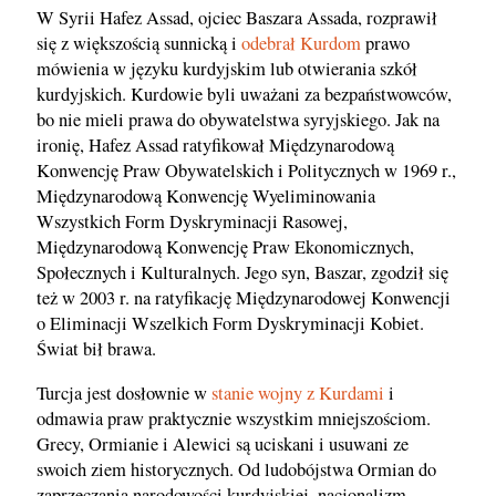
W Syrii Hafez Assad, ojciec Baszara Assada, rozprawił
się z większością sunnicką i
odebrał Kurdom
prawo
mówienia w języku kurdyjskim lub otwierania szkół
kurdyjskich. Kurdowie byli uważani za bezpaństwowców,
bo nie mieli prawa do obywatelstwa syryjskiego. Jak na
ironię, Hafez Assad ratyfikował Międzynarodową
Konwencję Praw Obywatelskich i Politycznych w 1969 r.,
Międzynarodową Konwencję Wyeliminowania
Wszystkich Form Dyskryminacji Rasowej,
Międzynarodową Konwencję Praw Ekonomicznych,
Społecznych i Kulturalnych. Jego syn, Baszar, zgodził się
też w 2003 r. na ratyfikację Międzynarodowej Konwencji
o Eliminacji Wszelkich Form Dyskryminacji Kobiet.
Świat bił brawa.
Turcja jest dosłownie w
stanie wojny z Kurdami
i
odmawia praw praktycznie wszystkim mniejszościom.
Grecy, Ormianie i Alewici są uciskani i usuwani ze
swoich ziem historycznych. Od ludobójstwa Ormian do
zaprzeczania narodowości kurdyjskiej, nacjonalizm