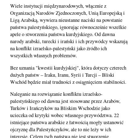
Wiele instytucji międzynarodowych, włącznie z
Organizacją Narodów Zjednoczonych, Unią Europejską i
Ligą Arabską, wywiera nieustanne naciski na powstanie
państwa palestyńskiego, ignorując równocześnie wszelkie
apele o stworzenia państwa kurdyjskiego. Od dawna
narody arabski, turecki i irański i ich przywódcy wskazują
na konflikt izraelsko-palestyński jako źródło ich
wszystkich własnych problemów.
Bez uznania "kwestii kurdyjskiej", która dotyczy czterech
dużych państw – Iraku, Iranu, Syrii i Turcji – Bliski
Wschód będzie miał trudności z osiągnięciem stabilności.
Naleganie na rozwiązanie konfliktu izraelsko-
palestyńskiego od dawna jest stosowane przez Arabów,
Turków i Irańczyków na Bliskim Wschodzie jako
ucieczka od krytyki wobec własnego przywództwa. 22
istniejące państwa arabskie z łatwością mogły ustanowić
ojczyznę dla Palestyńczyków, ale to nie leży w ich
interesie. Celem tych państwa nie jest stworzenie