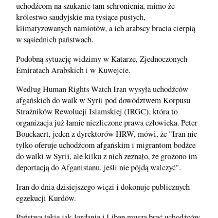
uchodźcom na szukanie tam schronienia, mimo że
królestwo saudyjskie ma tysiące pustych,
klimatyzowanych namiotów, a ich arabscy bracia cierpią
w sąsiednich państwach.
Podobną sytuację widzimy w Katarze, Zjednoczonych
Emiratach Arabskich i w Kuwejcie.
Według Human Rights Watch Iran wysyła uchodźców
afgańskich do walk w Syrii pod dowództwem Korpusu
Strażników Rewolucji Islamskiej (IRGC), która to
organizacja już łamie niezliczone prawa człowieka. Peter
Bouckaert, jeden z dyrektorów HRW, mówi, że "Iran nie
tylko oferuje uchodźcom afgańskim i migrantom bodźce
do walki w Syrii, ale kilku z nich zeznało, że grożono im
deportacją do Afganistanu, jeśli nie pójdą walczyć".
Iran do dnia dzisiejszego więzi i dokonuje publicznych
egzekucji Kurdów.
Państwa takie jak Jordania i Liban muszą brać uchodźców