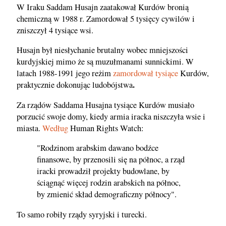
W Iraku Saddam Husajn zaatakował Kurdów bronią
chemiczną w 1988 r. Zamordował 5 tysięcy cywilów i
zniszczył 4 tysiące wsi.
Husajn był niesłychanie brutalny wobec mniejszości
kurdyjskiej mimo że są muzułmanami sunnickimi. W
latach 1988-1991 jego reżim
zamordował tysiące
Kurdów,
.
praktycznie dokonując ludobójstwa
Za rządów Saddama Husajna tysiące Kurdów musiało
porzucić swoje domy, kiedy armia iracka niszczyła wsie i
miasta.
Według
Human Rights Watch:
"Rodzinom arabskim dawano bodźce
finansowe, by przenosili się na północ, a rząd
iracki prowadził projekty budowlane, by
ściągnąć więcej rodzin arabskich na północ,
by zmienić skład demograficzny północy".
To samo robiły rządy syryjski i turecki.