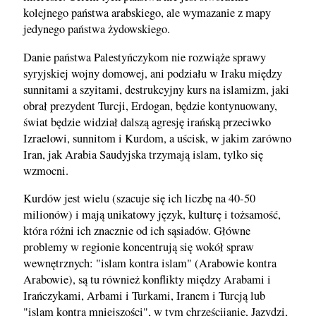
kolejnego państwa arabskiego, ale wymazanie z mapy
jedynego państwa żydowskiego.
Danie państwa Palestyńczykom nie rozwiąże sprawy
syryjskiej wojny domowej, ani podziału w Iraku między
sunnitami a szyitami, destrukcyjny kurs na islamizm, jaki
obrał prezydent Turcji, Erdogan, będzie kontynuowany,
świat będzie widział dalszą agresję irańską przeciwko
Izraelowi, sunnitom i Kurdom, a uścisk, w jakim zarówno
Iran, jak Arabia Saudyjska trzymają islam, tylko się
wzmocni.
Kurdów jest wielu (szacuje się ich liczbę na 40-50
milionów) i mają unikatowy język, kulturę i tożsamość,
która różni ich znacznie od ich sąsiadów. Główne
problemy w regionie koncentrują się wokół spraw
wewnętrznych: "islam kontra islam" (Arabowie kontra
Arabowie), są tu również konflikty między Arabami i
Irańczykami, Arbami i Turkami, Iranem i Turcją lub
"islam kontra mniejszości", w tym chrześcijanie, Jazydzi,