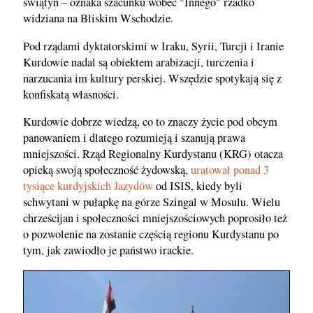
świątyń – oznaka szacunku wobec "Innego" rzadko
widziana na Bliskim Wschodzie.
Pod rządami dyktatorskimi w Iraku, Syrii, Turcji i Iranie
Kurdowie nadal są obiektem arabizacji, turczenia i
narzucania im kultury perskiej. Wszędzie spotykają się z
konfiskatą własności.
Kurdowie dobrze wiedzą, co to znaczy życie pod obcym
panowaniem i dlatego rozumieją i szanują prawa
mniejszości. Rząd Regionalny Kurdystanu (KRG) otacza
opieką swoją społeczność żydowską,
uratował ponad 3
tysiące kurdyjskich Jazydów
od ISIS, kiedy byli
schwytani w pułapkę na górze Szingal w Mosulu. Wielu
chrześcijan i społeczności mniejszościowych poprosiło też
o pozwolenie na zostanie częścią regionu Kurdystanu po
tym, jak zawiodło je państwo irackie.