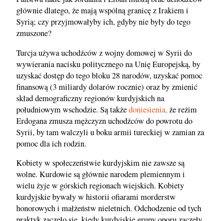
głównie dlatego, że mają wspólną granicę z Irakiem i
Syrią; czy przyjmowałyby ich, gdyby nie były do tego
zmuszone?
Turcja używa uchodźców z wojny domowej w Syrii do
wywierania nacisku politycznego na Unię Europejską, by
uzyskać dostęp do tego bloku 28 narodów, uzyskać pomoc
finansową (3 miliardy dolarów rocznie) oraz by zmienić
skład demograficzny regionów kurdyjskich na
południowym wschodzie. Są także
doniesienia,
że reżim
Erdogana zmusza mężczyzn uchodźców do powrotu do
Syrii, by tam walczyli u boku armii tureckiej w zamian za
pomoc dla ich rodzin.
Kobiety w społeczeństwie kurdyjskim nie zawsze są
wolne. Kurdowie są głównie narodem plemiennym i
wielu żyje w górskich regionach wiejskich. Kobiety
kurdyjskie bywały w historii ofiarami morderstw
honorowych i małżeństw nieletnich. Odchodzenie od tych
praktyk zaczęło się, kiedy kurdyjskie grupy oporu zaczęły