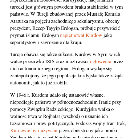
turecki jest głównym powodem braku stabilności w tym
państwie. W Turcji zbudowanej przez Mustafę Kamala
Ataturka na pojęciu zachodniego sekularyzmu, obecny
prezydent, Recep Tayyip Erdogan, próbuje przywrócić
prymat islamu. Erdogan
napiętnował Kurdów
jako
separatystów i zagrożenie dla kraju.
Turcja obawia się także sukcesu Kurdów w Syrii w ich
walce przeciwko ISIS oraz możliwości
ogłoszenia
przez
nich autonomicznego regionu. Erdogan wydaje się
zaniepokojony, że jego populacja kurdyjska także zażąda
autonomii, jak to już zrobiła.
W 1946 r. Kurdom udało się ustanowić własne,
niepodległe państwo w północnozachodnim Iranie przy
pomocy Związku Radzieckiego. Kurdyjska walka o
wolność trwa w Rojhalat (wschód) o uznanie ich
tożsamości i praw politycznych. Podczas wojny Iran-Irak,
Kurdowie byli używani
przez obie strony jako pionki.
Saddam Husajn pchał Kurdów w Iranie do powstania, a