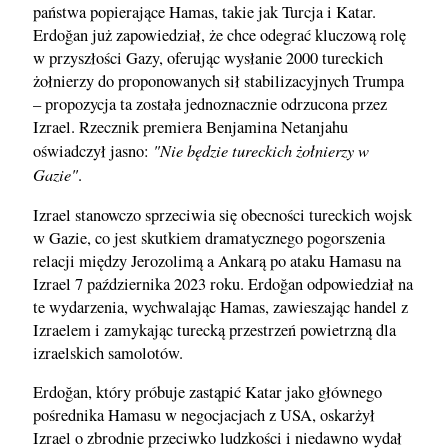
państwa popierające Hamas, takie jak Turcja i Katar.
Erdoğan już zapowiedział, że chce odegrać kluczową rolę
w przyszłości Gazy, oferując wysłanie 2000 tureckich
żołnierzy do proponowanych sił stabilizacyjnych Trumpa
– propozycja ta została jednoznacznie odrzucona przez
Izrael. Rzecznik premiera Benjamina Netanjahu
"Nie będzie tureckich żołnierzy w
oświadczył jasno:
Gazie"
.
Izrael stanowczo sprzeciwia się obecności tureckich wojsk
w Gazie, co jest skutkiem dramatycznego pogorszenia
relacji między Jerozolimą a Ankarą po ataku Hamasu na
Izrael 7 października 2023 roku. Erdoğan odpowiedział na
te wydarzenia, wychwalając Hamas, zawieszając handel z
Izraelem i zamykając turecką przestrzeń powietrzną dla
izraelskich samolotów.
Erdoğan, który próbuje zastąpić Katar jako głównego
pośrednika Hamasu w negocjacjach z USA, oskarżył
Izrael o zbrodnie przeciwko ludzkości i niedawno wydał