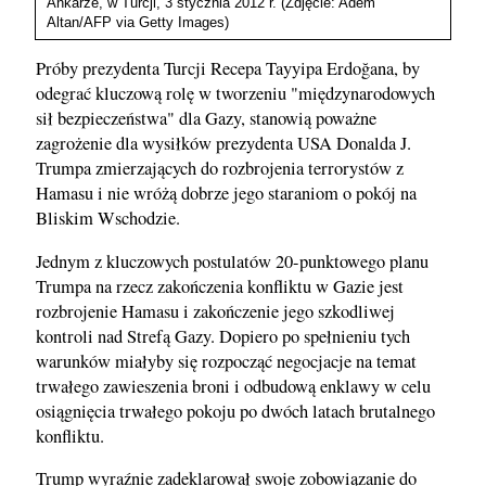
Ankarze, w Turcji, 3 stycznia 2012 r. (Zdjęcie: Adem
Altan/AFP via Getty Images)
Próby prezydenta Turcji Recepa Tayyipa Erdoğana, by
odegrać kluczową rolę w tworzeniu "międzynarodowych
sił bezpieczeństwa" dla Gazy, stanowią poważne
zagrożenie dla wysiłków prezydenta USA Donalda J.
Trumpa zmierzających do rozbrojenia terrorystów z
Hamasu i nie wróżą dobrze jego staraniom o pokój na
Bliskim Wschodzie.
Jednym z kluczowych postulatów 20-punktowego planu
Trumpa na rzecz zakończenia konfliktu w Gazie jest
rozbrojenie Hamasu i zakończenie jego szkodliwej
kontroli nad Strefą Gazy. Dopiero po spełnieniu tych
warunków miałyby się rozpocząć negocjacje na temat
trwałego zawieszenia broni i odbudową enklawy w celu
osiągnięcia trwałego pokoju po dwóch latach brutalnego
konfliktu.
Trump wyraźnie zadeklarował swoje zobowiązanie do