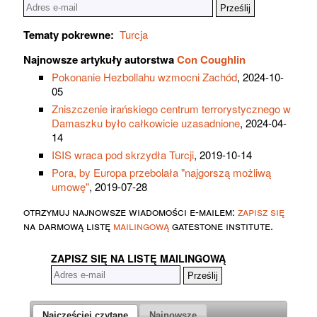
Tematy pokrewne:
Turcja
Najnowsze artykuły autorstwa
Con Coughlin
Pokonanie Hezbollahu wzmocni Zachód
, 2024-10-
05
Zniszczenie irańskiego centrum terrorystycznego w
Damaszku było całkowicie uzasadnione
, 2024-04-
14
ISIS wraca pod skrzydła Turcji
, 2019-10-14
Pora, by Europa przebolała "najgorszą możliwą
umowę"
, 2019-07-28
otrzymuj najnowsze wiadomości e-mailem:
zapisz się
na darmową listę
mailingową
gatestone institute.
ZAPISZ SIĘ NA LISTĘ MAILINGOWĄ
Najczęściej czytane
Najnowsze