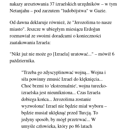
nakazy aresztowania 37 izraelskich urzędników – w tym
Netanjahu – pod zarzutem "ludobójstwa" w Gazie.
Od dawna deklaruje również, że "Jerozolima to nasze
miasto". Jeszcze w ubiegłym miesiącu Erdoğan
rozmawiał ze swoimi doradcami o konieczności
zaatakowania Izraela:
"Nikt już nie może go [Izraela] uratować..." – mówił 6
października.
"Trzeba go zdyscyplinować wojną... Wojna i
siła powinny zmusić Izrael do klęknięcia...
Choć brzmi to 'ekstremalnie', wojna turecko-
izraelska jest nieunikniona... Czas Izraela
dobiega końca... Jerozolima zostanie
wyzwolona! Izrael nie będzie miał wyboru –
będzie musiał uklęknąć przed Turcją. To
jedyny sposób, by mógł przetrwać... W
umyśle człowieka, który po 86 latach