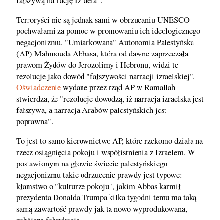
fałszywą narrację Izraela".
Terroryści nie są jednak sami w obrzucaniu UNESCO
pochwałami za pomoc w promowaniu ich ideologicznego
negacjonizmu. "Umiarkowana" Autonomia Palestyńska
(AP) Mahmouda Abbasa, która od dawne zaprzeczała
prawom Żydów do Jerozolimy i Hebronu, widzi te
rezolucje jako dowód "fałszywości narracji izraelskiej".
Oświadczenie
wydane przez rząd AP w Ramallah
stwierdza, że "rezolucje dowodzą, iż narracja izraelska jest
fałszywa, a narracja Arabów palestyńskich jest
poprawna".
To jest to samo kierownictwo AP, które rzekomo działa na
rzecz osiągnięcia pokoju i współistnienia z Izraelem. W
postawionym na głowie świecie palestyńskiego
negacjonizmu takie odrzucenie prawdy jest typowe:
kłamstwo o "kulturze pokoju", jakim Abbas karmił
prezydenta Donalda Trumpa kilka tygodni temu ma taką
samą zawartość prawdy jak ta nowo wyprodukowana,
zabójcza fabrykacja.