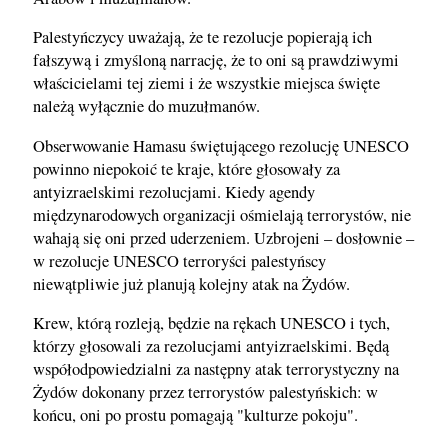
Palestyńczycy uważają, że te rezolucje popierają ich
fałszywą i zmyśloną narrację, że to oni są prawdziwymi
właścicielami tej ziemi i że wszystkie miejsca święte
należą wyłącznie do muzułmanów.
Obserwowanie Hamasu świętującego rezolucję UNESCO
powinno niepokoić te kraje, które głosowały za
antyizraelskimi rezolucjami. Kiedy agendy
międzynarodowych organizacji ośmielają terrorystów, nie
wahają się oni przed uderzeniem. Uzbrojeni – dosłownie –
w rezolucje UNESCO terroryści palestyńscy
niewątpliwie już planują kolejny atak na Żydów.
Krew, którą rozleją, będzie na rękach UNESCO i tych,
którzy głosowali za rezolucjami antyizraelskimi. Będą
współodpowiedzialni za następny atak terrorystyczny na
Żydów dokonany przez terrorystów palestyńskich: w
końcu, oni po prostu pomagają "kulturze pokoju".