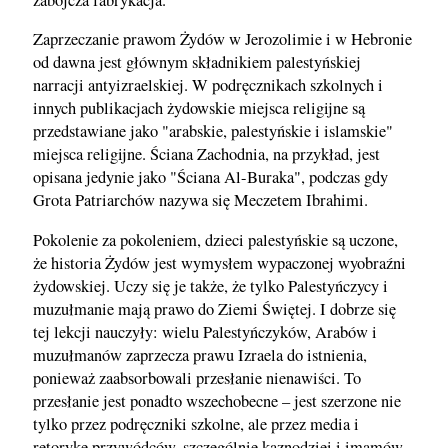
Zaprzeczanie prawom Żydów w Jerozolimie i w Hebronie
od dawna jest głównym składnikiem palestyńskiej
narracji antyizraelskiej. W podręcznikach szkolnych i
innych publikacjach żydowskie miejsca religijne są
przedstawiane jako "arabskie, palestyńskie i islamskie"
miejsca religijne. Ściana Zachodnia, na przykład, jest
opisana jedynie jako "Ściana Al-Buraka", podczas gdy
Grota Patriarchów nazywa się Meczetem Ibrahimi.
Pokolenie za pokoleniem, dzieci palestyńskie są uczone,
że historia Żydów jest wymysłem wypaczonej wyobraźni
żydowskiej. Uczy się je także, że tylko Palestyńczycy i
muzułmanie mają prawo do Ziemi Świętej. I dobrze się
tej lekcji nauczyły: wielu Palestyńczyków, Arabów i
muzułmanów zaprzecza prawu Izraela do istnienia,
ponieważ zaabsorbowali przesłanie nienawiści. To
przesłanie jest ponadto wszechobecne – jest szerzone nie
tylko przez podręczniki szkolne, ale przez media i
retorykę przywódców, szczególnie kaznodziei i imamów