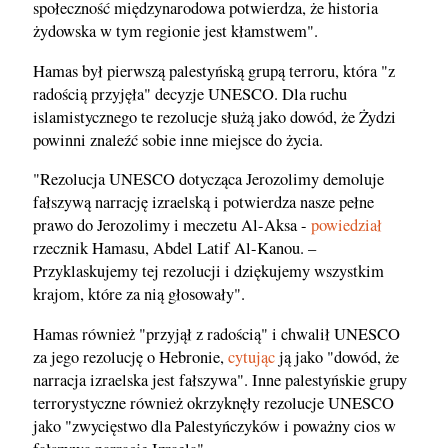
społeczność międzynarodowa potwierdza, że historia
żydowska w tym regionie jest kłamstwem".
Hamas był pierwszą palestyńską grupą terroru, która "z
radością przyjęła" decyzje UNESCO. Dla ruchu
islamistycznego te rezolucje służą jako dowód, że Żydzi
powinni znaleźć sobie inne miejsce do życia.
"Rezolucja UNESCO dotycząca Jerozolimy demoluje
fałszywą narrację izraelską i potwierdza nasze pełne
prawo do Jerozolimy i meczetu Al-Aksa -
powiedział
rzecznik Hamasu, Abdel Latif Al-Kanou. –
Przyklaskujemy tej rezolucji i dziękujemy wszystkim
krajom, które za nią głosowały".
Hamas również "przyjął z radością" i chwalił UNESCO
za jego rezolucję o Hebronie,
cytując
ją jako "dowód, że
narracja izraelska jest fałszywa". Inne palestyńskie grupy
terrorystyczne również okrzyknęły rezolucje UNESCO
jako "zwycięstwo dla Palestyńczyków i poważny cios w