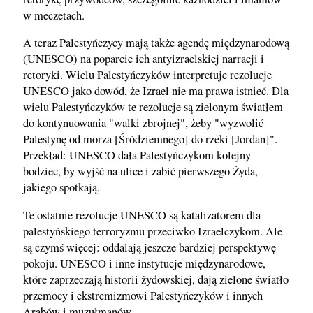
w meczetach.
A teraz Palestyńczycy mają także agendę międzynarodową
(UNESCO) na poparcie ich antyizraelskiej narracji i
retoryki. Wielu Palestyńczyków interpretuje rezolucje
UNESCO jako dowód, że Izrael nie ma prawa istnieć. Dla
wielu Palestyńczyków te rezolucje są zielonym światłem
do kontynuowania "walki zbrojnej", żeby "wyzwolić
Palestynę od morza [Śródziemnego] do rzeki [Jordan]".
Przekład: UNESCO dała Palestyńczykom kolejny
bodziec, by wyjść na ulice i zabić pierwszego Żyda,
jakiego spotkają.
Te ostatnie rezolucje UNESCO są katalizatorem dla
palestyńskiego terroryzmu przeciwko Izraelczykom. Ale
są czymś więcej: oddalają jeszcze bardziej perspektywę
pokoju. UNESCO i inne instytucje międzynarodowe,
które zaprzeczają historii żydowskiej, dają zielone światło
przemocy i ekstremizmowi Palestyńczyków i innych
Arabów i muzułmanów.