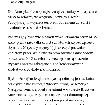
Pool/Getty Images)
Dla Amerykanów trzy najważniejsze punkty w programie
MBS to reformy wewnętrzne, nowa rola Arabii
Saudyjskiej w wojnie z terrorem od Jemenu do Syrii i
ewoluujące stosunki z Izraelem.
Podczas gdy było wiele hałasu wokół otwarcia przez MBS
szkół prawa jazdy dla kobiet (do których szybko zgłosiło
się około 70 tysięcy chętnych) jako część pozwolenia
kobietom przez królestwo na prowadzenie samochodów
od czerwca 2018 r., reformy wewnętrzne są znacznie
szybsze i szerzej zakrojone niż to konserwatywne
królestwo kiedykolwiek widziało.
Być może najbardziej dramatyczną reformą jest ta, która
praktycznie nie zwróciła większej uwagi w Ameryce.
Następca tronu kierował staraniami o wyparcie Bractwa
Muzułmańskiego z systemu nauczania i dominującej
pozycji w kierowaniu w szkołami podstawowymi,