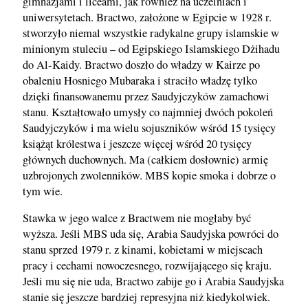
gimnazjami i liceami, jak również na uczelniach i
uniwersytetach. Bractwo, założone w Egipcie w 1928 r.
stworzyło niemal wszystkie radykalne grupy islamskie w
minionym stuleciu – od Egipskiego Islamskiego Dżihadu
do Al-Kaidy. Bractwo doszło do władzy w Kairze po
obaleniu Hosniego Mubaraka i straciło władzę tylko
dzięki finansowanemu przez Saudyjczyków zamachowi
stanu. Kształtowało umysły co najmniej dwóch pokoleń
Saudyjczyków i ma wielu sojuszników wśród 15 tysięcy
książąt królestwa i jeszcze więcej wśród 20 tysięcy
głównych duchownych. Ma (całkiem dosłownie) armię
uzbrojonych zwolenników. MBS kopie smoka i dobrze o
tym wie.
Stawka w jego walce z Bractwem nie mogłaby być
wyższa. Jeśli MBS uda się, Arabia Saudyjska powróci do
stanu sprzed 1979 r. z kinami, kobietami w miejscach
pracy i cechami nowoczesnego, rozwijającego się kraju.
Jeśli mu się nie uda, Bractwo zabije go i Arabia Saudyjska
stanie się jeszcze bardziej represyjna niż kiedykolwiek.