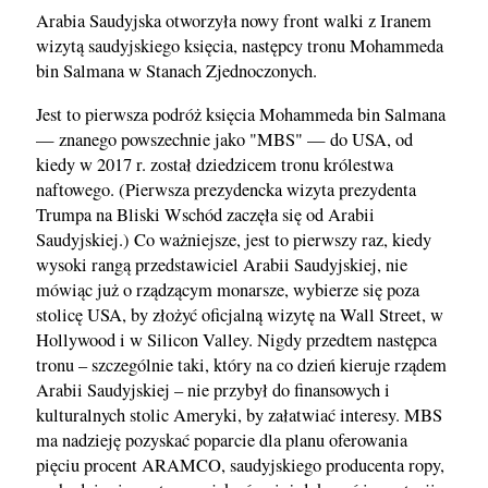
Arabia Saudyjska otworzyła nowy front walki z Iranem
wizytą saudyjskiego księcia, następcy tronu Mohammeda
bin Salmana w Stanach Zjednoczonych.
Jest to pierwsza podróż księcia Mohammeda bin Salmana
— znanego powszechnie jako "MBS" — do USA, od
kiedy w 2017 r. został dziedzicem tronu królestwa
naftowego. (Pierwsza prezydencka wizyta prezydenta
Trumpa na Bliski Wschód zaczęła się od Arabii
Saudyjskiej.) Co ważniejsze, jest to pierwszy raz, kiedy
wysoki rangą przedstawiciel Arabii Saudyjskiej, nie
mówiąc już o rządzącym monarsze, wybierze się poza
stolicę USA, by złożyć oficjalną wizytę na Wall Street, w
Hollywood i w Silicon Valley. Nigdy przedtem następca
tronu – szczególnie taki, który na co dzień kieruje rządem
Arabii Saudyjskiej – nie przybył do finansowych i
kulturalnych stolic Ameryki, by załatwiać interesy. MBS
ma nadzieję pozyskać poparcie dla planu oferowania
pięciu procent ARAMCO, saudyjskiego producenta ropy,