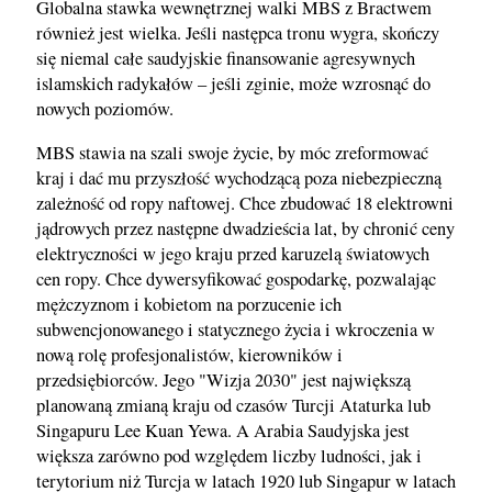
Globalna stawka wewnętrznej walki MBS z Bractwem
również jest wielka. Jeśli następca tronu wygra, skończy
się niemal całe saudyjskie finansowanie agresywnych
islamskich radykałów – jeśli zginie, może wzrosnąć do
nowych poziomów.
MBS stawia na szali swoje życie, by móc zreformować
kraj i dać mu przyszłość wychodzącą poza niebezpieczną
zależność od ropy naftowej. Chce zbudować 18 elektrowni
jądrowych przez następne dwadzieścia lat, by chronić ceny
elektryczności w jego kraju przed karuzelą światowych
cen ropy. Chce dywersyfikować gospodarkę, pozwalając
mężczyznom i kobietom na porzucenie ich
subwencjonowanego i statycznego życia i wkroczenia w
nową rolę profesjonalistów, kierowników i
przedsiębiorców. Jego "Wizja 2030" jest największą
planowaną zmianą kraju od czasów Turcji Ataturka lub
Singapuru Lee Kuan Yewa. A Arabia Saudyjska jest
większa zarówno pod względem liczby ludności, jak i
terytorium niż Turcja w latach 1920 lub Singapur w latach