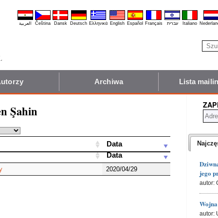
العربية
Čeština
Dansk
Deutsch
Ελληνικά
English
Español
Français
עברית
Italiano
Nederlan
utorzy
Archiwa
Lista mail
ZAP
en Şahin
Filtruj listę:
Data
Najczę
Data
Dziwna
y
2020/04/29
jego p
autor: 
Wojna 
autor: