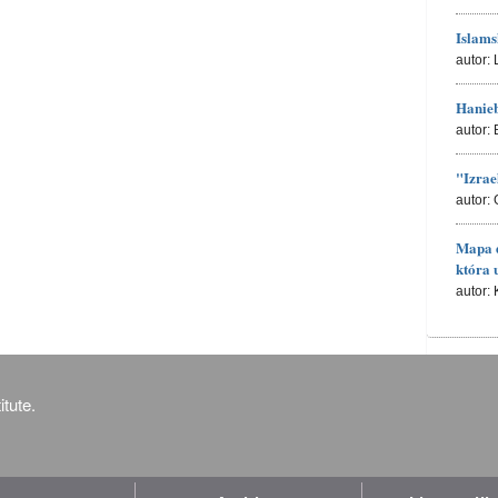
Islams
autor:
Hanieb
autor:
"Izrae
autor:
Mapa d
która 
autor:
tute.