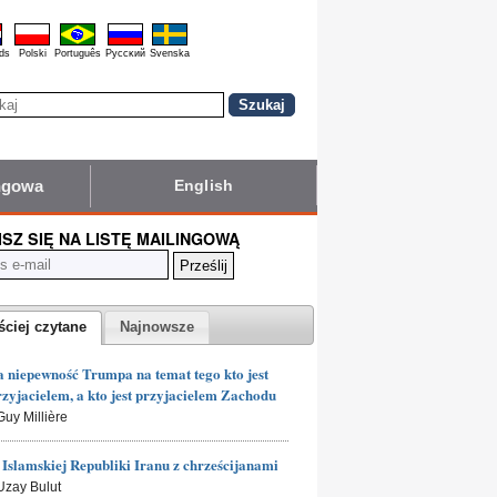
ds
Polski
Português
Pyccĸий
Svenska
ingowa
English
ISZ SIĘ NA LISTĘ MAILINGOWĄ
ściej czytane
Najnowsze
 niepewność Trumpa na temat tego kto jest
rzyjacielem, a kto jest przyjacielem Zachodu
Guy Millière
Islamskiej Republiki Iranu z chrześcijanami
 Uzay Bulut