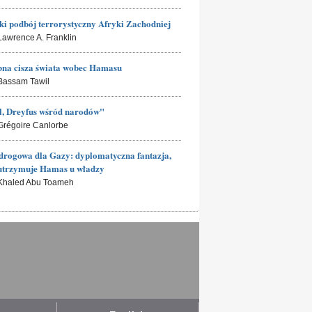
ki podbój terrorystyczny Afryki Zachodniej
 Lawrence A. Franklin
na cisza świata wobec Hamasu
 Bassam Tawil
l, Dreyfus wśród narodów"
 Grégoire Canlorbe
rogowa dla Gazy: dyplomatyczna fantazja,
utrzymuje Hamas u władzy
 Khaled Abu Toameh