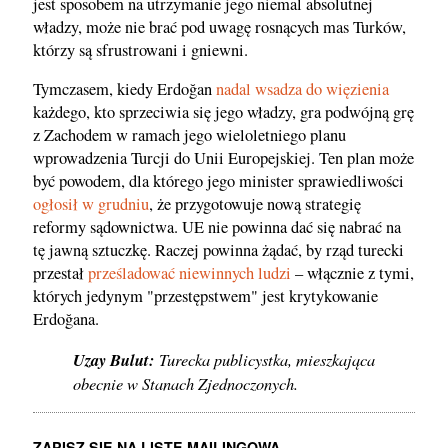
jest sposobem na utrzymanie jego niemal absolutnej
władzy, może nie brać pod uwagę rosnących mas Turków,
którzy są sfrustrowani i gniewni.
Tymczasem, kiedy Erdoğan
nadal wsadza do więzienia
każdego, kto sprzeciwia się jego władzy, gra podwójną grę
z Zachodem w ramach jego wieloletniego planu
wprowadzenia Turcji do Unii Europejskiej. Ten plan może
być powodem, dla którego jego minister sprawiedliwości
ogłosił w grudniu
, że przygotowuje nową strategię
reformy sądownictwa. UE nie powinna dać się nabrać na
tę jawną sztuczkę. Raczej powinna żądać, by rząd turecki
przestał
prześladować niewinnych ludzi
– włącznie z tymi,
których jedynym "przestępstwem" jest krytykowanie
Erdoğana.
Uzay Bulut:
Turecka publicystka, mieszkająca
obecnie w Stanach Zjednoczonych.
ZAPISZ SIĘ NA LISTĘ MAILINGOWĄ