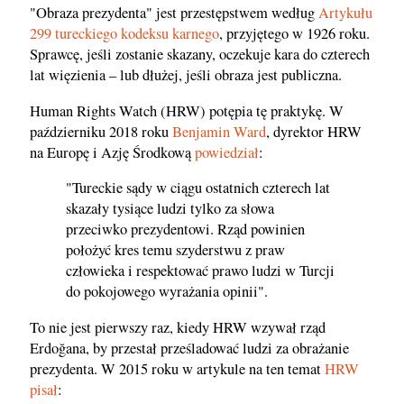
"Obraza prezydenta" jest przestępstwem według
Artykułu
299 tureckiego kodeksu karnego
, przyjętego w 1926 roku.
Sprawcę, jeśli zostanie skazany, oczekuje kara do czterech
lat więzienia – lub dłużej, jeśli obraza jest publiczna.
Human Rights Watch (HRW) potępia tę praktykę. W
październiku 2018 roku
Benjamin Ward
, dyrektor HRW
na Europę i Azję Środkową
powiedział
:
"Tureckie sądy w ciągu ostatnich czterech lat
skazały tysiące ludzi tylko za słowa
przeciwko prezydentowi. Rząd powinien
położyć kres temu szyderstwu z praw
człowieka i respektować prawo ludzi w Turcji
do pokojowego wyrażania opinii".
To nie jest pierwszy raz, kiedy HRW wzywał rząd
Erdoğana, by przestał prześladować ludzi za obrażanie
prezydenta. W 2015 roku w artykule na ten temat
HRW
pisał
: