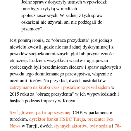
Jedne sprawy dotyczyły ustnych wypowiedzi;
inne były krytyką w mediach
społecznościowych. W żadnej z tych spraw
oskarżeni nie używali ani nie podżegali do
przemocy".
Jest ponurą ironią, że "obraza prezydenta" jest jedną z
niewielu kwestii, gdzie nie ma żadnej dyskryminacji z
powodów socjoekonomicznych, płci lub przynależności
etnicznej. Ludzie z wszystkich warstw i ugrupowań
społecznych byli przedmiotem śledztw i spraw sądowych z
powodu tego domniemanego przestępstwa, włącznie z
uczniami liceów. Na przykład, dwóch nastolatków
zatrzymano na krótki czas i postawiono przed sądem
w
2015 roku za "obrazę prezydenta" w ich wypowiedziach i
hasłach podczas imprezy w Konya.
Szef głównej partii opozycyjnej
, CHP, w parlamencie
tureckim,
dyrektor banku HSBC Turcja
,
prezenter Fox
News
w Turcji, dwóch
słynnych aktorów,
były sędzia
i
78-