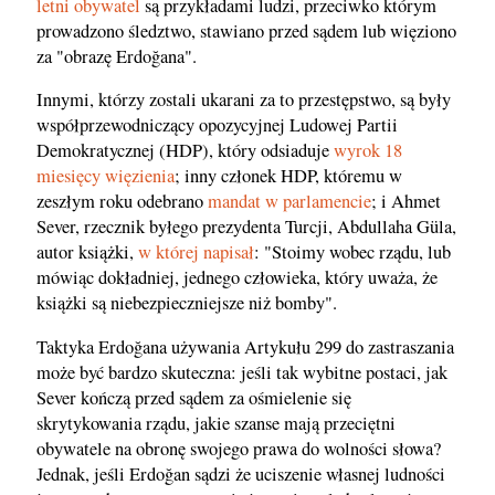
letni obywatel
są przykładami ludzi, przeciwko którym
prowadzono śledztwo, stawiano przed sądem lub więziono
za "obrazę Erdoğana".
Innymi, którzy zostali ukarani za to przestępstwo, są były
współprzewodniczący opozycyjnej Ludowej Partii
Demokratycznej (HDP), który odsiaduje
wyrok 18
miesięcy więzienia
; inny członek HDP, któremu w
zeszłym roku odebrano
mandat w parlamencie
; i Ahmet
Sever, rzecznik byłego prezydenta Turcji, Abdullaha Güla,
autor książki,
w której napisał
: "Stoimy wobec rządu, lub
mówiąc dokładniej, jednego człowieka, który uważa, że
książki są niebezpieczniejsze niż bomby".
Taktyka Erdoğana używania Artykułu 299 do zastraszania
może być bardzo skuteczna: jeśli tak wybitne postaci, jak
Sever kończą przed sądem za ośmielenie się
skrytykowania rządu, jakie szanse mają przeciętni
obywatele na obronę swojego prawa do wolności słowa?
Jednak, jeśli Erdoğan sądzi że uciszenie własnej ludności