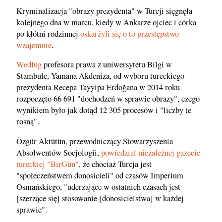
Kryminalizacja "obrazy prezydenta" w Turcji sięgnęła
kolejnego dna w marcu, kiedy w Ankarze ojciec i córka
po kłótni rodzinnej
oskarżyli się o to przestępstwo
wzajemnie
.
Według
profesora prawa z uniwersytetu Bilgi w
Stambule, Yamana Akdeniza, od wyboru tureckiego
prezydenta Recepa Tayyipa Erdoğana w 2014 roku
rozpoczęto 66 691 "dochodzeń w sprawie obrazy", czego
wynikiem było jak dotąd 12 305 procesów i "liczby te
rosną".
Özgür Aktütün, przewodniczący Stowarzyszenia
Absolwentów Socjologii,
powiedział niezależnej gazecie
tureckiej "BirGün"
, że chociaż Turcja jest
"społeczeństwem donosicieli" od czasów Imperium
Osmańskiego, "uderzające w ostatnich czasach jest
[szerzące się] stosowanie [donosicielstwa] w każdej
sprawie".