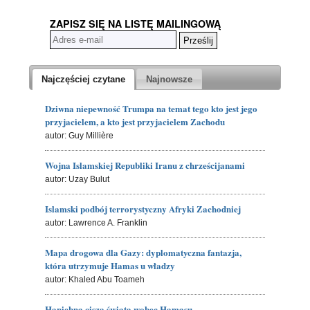
ZAPISZ SIĘ NA LISTĘ MAILINGOWĄ
Najczęściej czytane
Najnowsze
Dziwna niepewność Trumpa na temat tego kto jest jego
przyjacielem, a kto jest przyjacielem Zachodu
autor: Guy Millière
Wojna Islamskiej Republiki Iranu z chrześcijanami
autor: Uzay Bulut
Islamski podbój terrorystyczny Afryki Zachodniej
autor: Lawrence A. Franklin
Mapa drogowa dla Gazy: dyplomatyczna fantazja,
która utrzymuje Hamas u władzy
autor: Khaled Abu Toameh
Haniebna cisza świata wobec Hamasu