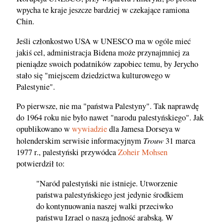
wpycha te kraje jeszcze bardziej w czekające ramiona
Chin.
Jeśli członkostwo USA w UNESCO ma w ogóle mieć
jakiś cel, administracja Bidena może przynajmniej za
pieniądze swoich podatników zapobiec temu, by Jerycho
stało się "miejscem dziedzictwa kulturowego w
Palestynie".
Po pierwsze, nie ma "państwa Palestyny". Tak naprawdę
do 1964 roku nie było nawet "narodu palestyńskiego". Jak
opublikowano w
wywiadzie
dla Jamesa Dorseya w
Trouw
holenderskim serwisie informacyjnym
31 marca
1977 r., palestyński przywódca
Zoheir Mohsen
potwierdził to:
"Naród palestyński nie istnieje. Utworzenie
państwa palestyńskiego jest jedynie środkiem
do kontynuowania naszej walki przeciwko
państwu Izrael o naszą jedność arabską. W