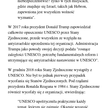
niebezpieczeństwie? Tylko w tych miejscach,
gdzie znajduje się Izrael, takich jak Hebron,
zapewniona jest wszystkim wolność
wyznania".
W 2017 roku prezydent Donald Trump zapowiedział
całkowite opuszczenie UNESCO przez Stany
Zjednoczone, przede wszystkim ze względu na
antyizraelskie uprzedzenia tej organizacji. Administracja
Trumpa jako powody swojej decyzji podała "rosnące
zaległości UNESCO, potrzebę fundamentalnych reform i
utrzymujące się antyizraelskie nastawienie w UNESCO".
W grudniu 2018 roku Stany Zjednoczone wystąpiły z
UNESCO. Nie był to jednak pierwszy przypadek
wycofania się Stanów Zjednoczonych. Pod rządami
prezydenta Ronalda Reagana w 1984 r. Stany Zjednoczone
również wycofały się z organizacji, stwierdzając:
"UNESCO upolityczniła praktycznie każdy
temat, którym się zajmuje. Okazuje wrogość