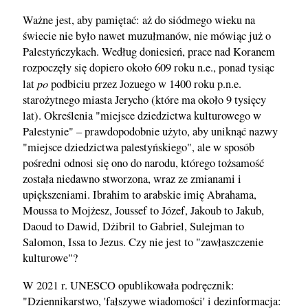
Ważne jest, aby pamiętać: aż do siódmego wieku na
świecie nie było nawet muzułmanów, nie mówiąc już o
Palestyńczykach. Według doniesień, prace nad Koranem
rozpoczęły się dopiero około 609 roku n.e., ponad tysiąc
po
lat
podbiciu przez Jozuego w 1400 roku p.n.e.
starożytnego miasta Jerycho (które ma około 9 tysięcy
lat). Określenia "miejsce dziedzictwa kulturowego w
Palestynie" – prawdopodobnie użyto, aby uniknąć nazwy
"miejsce dziedzictwa palestyńskiego", ale w sposób
pośredni odnosi się ono do narodu, którego tożsamość
została niedawno stworzona, wraz ze zmianami i
upiększeniami. Ibrahim to arabskie imię Abrahama,
Moussa to Mojżesz, Joussef to Józef, Jakoub to Jakub,
Daoud to Dawid, Dżibril to Gabriel, Sulejman to
Salomon, Issa to Jezus. Czy nie jest to "zawłaszczenie
kulturowe"?
W 2021 r. UNESCO opublikowała podręcznik:
"Dziennikarstwo, 'fałszywe wiadomości' i dezinformacja: