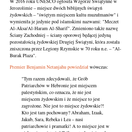
W 2016 roku UNESCO ogłosiła Wzgórze Świątynne w
Jerozolimie – miejsce dwóch biblijnych świątyń
żydowskich – "świętym miejscem kultu muzułmanów" i
wymieniła je jedynie pod islamskimi nazwami: "Meczet
Al-Aksa/Al-Haram Al-Sharif". Zmieniono także nazwę
Ściany Zachodniej – ściany oporowej będącej jedyną
pozostałością żydowskiej Drugiej Świątyni, która została
zniszczona przez Legiony Rzymskie w 70 roku n.e. – "Al-
Burak Plaza".
Premier Benjamin Netanjahu powiedział
wówczas:
"Tym razem zdecydowali, że Grób
Patriarchów w Hebronie jest miejscem
palestyńskim, co oznacza, że nie jest
miejscem żydowskim i że miejsce to jest
zagrożone. Nie jest to miejsce żydowskie?!
Kto jest tam pochowany? Abraham, Izaak,
Jakub, Sara, Rebeka i Lea – nasi
patriarchowie i pramatki! A to miejsce jest w