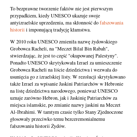
To bezprawne tworzenie faktów nie jest pierwszym
przypadkiem, kiedy UNESCO ukazuje swoje
antyizraelskie uprzedzenia, ma skłonność do
fałszowania
historii
i imponującą tradycję kłamstwa.
W 2010 roku UNESCO zmieniła nazwę żydowskiego
Grobowca Racheli, na "Meczet Bilal Bin Rabah",
stwierdzając, że jest to część "okupowanej Palestyny".
Ponadto UNESCO skrytykowała Izrael za umieszczenie
Grobowca Racheli na liście dziedzictwa i wezwała do
usunięcia go z izraelskiej listy. W rezolucji skrytykowano
także Izrael za wpisanie Jaskini Patriarchów w Hebronie
na listę dziedzictwa narodowego, ponieważ UNESCO
uznaje zarówno Hebron, jak i Jaskinię Patriarchów za
miejsca islamskie, po zmianie nazwy jaskini na Meczet
Al-Ibrahimi. W tamtym czasie tylko Stany Zjednoczone
głosowały przeciwko temu bezceremonialnemu
fałszowaniu historii Żydów.