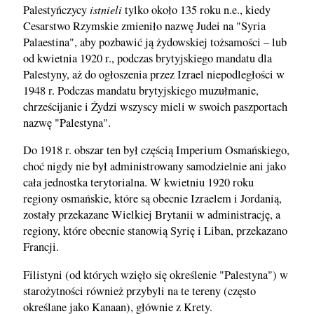
istnieli
Palestyńczycy
tylko około 135 roku n.e., kiedy
Cesarstwo Rzymskie zmieniło nazwę Judei na "Syria
Palaestina", aby pozbawić ją żydowskiej tożsamości – lub
od kwietnia 1920 r., podczas brytyjskiego mandatu dla
Palestyny, aż do ogłoszenia przez Izrael niepodległości w
1948 r. Podczas mandatu brytyjskiego muzułmanie,
chrześcijanie i Żydzi wszyscy mieli w swoich paszportach
nazwę "Palestyna".
Do 1918 r. obszar ten był częścią Imperium Osmańskiego,
choć nigdy nie był administrowany samodzielnie ani jako
cała jednostka terytorialna. W kwietniu 1920 roku
regiony osmańskie, które są obecnie Izraelem i Jordanią,
zostały przekazane Wielkiej Brytanii w administrację, a
regiony, które obecnie stanowią Syrię i Liban, przekazano
Francji.
Filistyni (od których wzięło się określenie "Palestyna") w
starożytności również przybyli na te tereny (często
określane jako Kanaan), głównie z Krety.