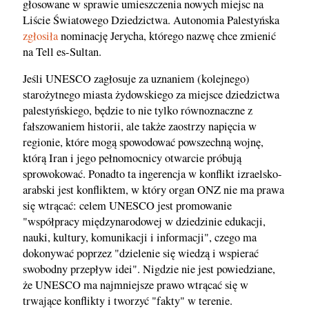
głosowane w sprawie umieszczenia nowych miejsc na
Liście Światowego Dziedzictwa. Autonomia Palestyńska
zgłosiła
nominację Jerycha, którego nazwę chce zmienić
na Tell es-Sultan.
Jeśli UNESCO zagłosuje za uznaniem (kolejnego)
starożytnego miasta żydowskiego za miejsce dziedzictwa
palestyńskiego, będzie to nie tylko równoznaczne z
fałszowaniem historii, ale także zaostrzy napięcia w
regionie, które mogą spowodować powszechną wojnę,
którą Iran i jego pełnomocnicy otwarcie próbują
sprowokować. Ponadto ta ingerencja w konflikt izraelsko-
arabski jest konfliktem, w który organ ONZ nie ma prawa
się wtrącać: celem UNESCO jest promowanie
"współpracy międzynarodowej w dziedzinie edukacji,
nauki, kultury, komunikacji i informacji", czego ma
dokonywać poprzez "dzielenie się wiedzą i wspierać
swobodny przepływ idei". Nigdzie nie jest powiedziane,
że UNESCO ma najmniejsze prawo wtrącać się w
trwające konflikty i tworzyć "fakty" w terenie.