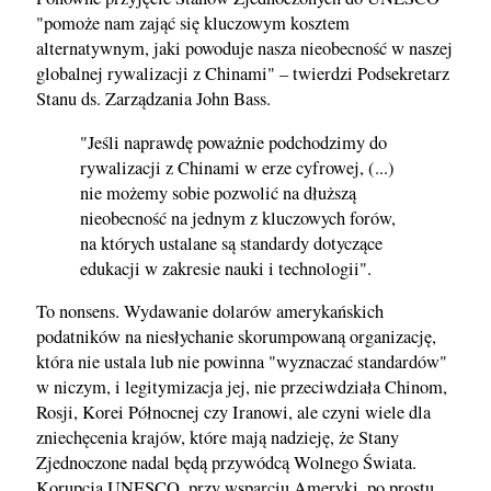
"pomoże nam zająć się kluczowym kosztem
alternatywnym, jaki powoduje nasza nieobecność w naszej
globalnej rywalizacji z Chinami" – twierdzi Podsekretarz
Stanu ds. Zarządzania John Bass.
"Jeśli naprawdę poważnie podchodzimy do
rywalizacji z Chinami w erze cyfrowej, (...)
nie możemy sobie pozwolić na dłuższą
nieobecność na jednym z kluczowych forów,
na których ustalane są standardy dotyczące
edukacji w zakresie nauki i technologii".
To nonsens. Wydawanie dolarów amerykańskich
podatników na niesłychanie skorumpowaną organizację,
która nie ustala lub nie powinna "wyznaczać standardów"
w niczym, i legitymizacja jej, nie przeciwdziała Chinom,
Rosji, Korei Północnej czy Iranowi, ale czyni wiele dla
zniechęcenia krajów, które mają nadzieję, że Stany
Zjednoczone nadal będą przywódcą Wolnego Świata.
Korupcja UNESCO, przy wsparciu Ameryki, po prostu