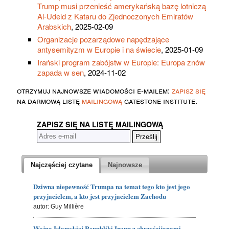
Trump musi przenieść amerykańską bazę lotniczą
Al-Udeid z Kataru do Zjednoczonych Emiratów
Arabskich
, 2025-02-09
Organizacje pozarządowe napędzające
antysemityzm w Europie i na świecie
, 2025-01-09
Irański program zabójstw w Europie: Europa znów
zapada w sen
, 2024-11-02
otrzymuj najnowsze wiadomości e-mailem:
zapisz się
na darmową listę
mailingową
gatestone institute.
ZAPISZ SIĘ NA LISTĘ MAILINGOWĄ
Najczęściej czytane
Najnowsze
Dziwna niepewność Trumpa na temat tego kto jest jego
przyjacielem, a kto jest przyjacielem Zachodu
autor: Guy Millière
Wojna Islamskiej Republiki Iranu z chrześcijanami