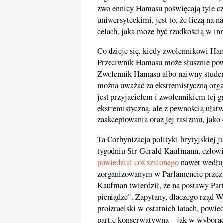
zwolennicy Hamasu poświęcają tyle c
uniwersyteckimi, jest to, że liczą na n
celach, jaka może być rzadkością w in
Co dzieje się, kiedy zwolennikowi Ha
Przeciwnik Hamasu może słusznie powi
Zwolennik Hamasu albo naiwny student
można uważać za ekstremistyczną organ
jest przyjacielem i zwolennikiem tej 
ekstremistyczną, ale z pewnością ułatw
zaakceptowania oraz jej rasizmu, jako
Ta Corbynizacja polityki brytyjskiej 
tygodniu Sir Gerald Kaufmann, człowi
powiedział coś szalonego
nawet według
zorganizowanym w Parlamencie przez 
Kaufman twierdził, że na postawy Pa
pieniądze". Zapytany, dlaczego rząd Wi
proizraelski w ostatnich latach, powie
partię konserwatywną – jak w wyborac