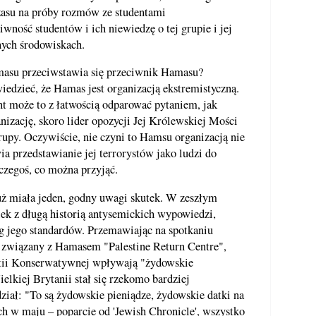
zasu na próby rozmów ze studentami
aiwność studentów i ich niewiedzę o tej grupie i jej
nych środowiskach.
masu przeciwstawia się przeciwnik Hamasu?
edzieć, że Hamas jest organizacją ekstremistyczną.
 może to z łatwością odparować pytaniem, jak
izację, skoro lider opozycji Jej Królewskiej Mości
grupy. Oczywiście, nie czyni to Hamsu organizacją nie
ia przedstawianie jej terrorystów jako ludzi do
 czegoś, co można przyjąć.
już miała jeden, godny uwagi skutek. W zeszłym
ek z długą historią antysemickich wypowiedzi,
 jego standardów. Przemawiając na spotkaniu
związany z Hamasem "Palestine Return Centre",
rtii Konserwatywnej wpływają "żydowskie
elkiej Brytanii stał się rzekomo bardziej
dział: "To są żydowskie pieniądze, żydowskie datki na
h w maju – poparcie od 'Jewish Chronicle', wszystko