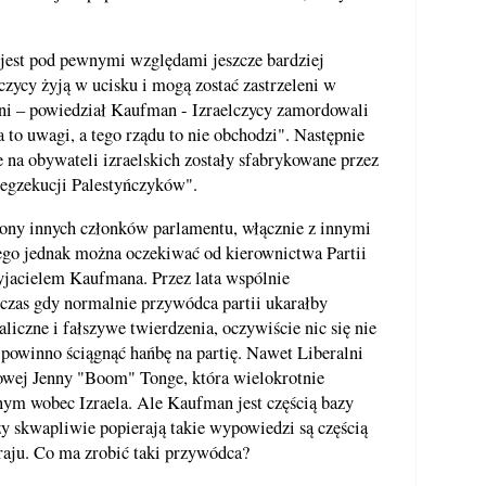
 jest pod pewnymi względami jeszcze bardziej
czycy żyją w ucisku i mogą zostać zastrzeleni w
 dni – powiedział Kaufman - Izraelczycy zamordowali
 to uwagi, a tego rządu to nie obchodzi". Następnie
 na obywateli izraelskich zostały sfabrykowane przez
 egzekucji Palestyńczyków".
trony innych członków parlamentu, włącznie z innymi
zego jednak można oczekiwać od kierownictwa Partii
yjacielem Kaufmana. Przez lata wspólnie
czas gdy normalnie przywódca partii ukarałby
liczne i fałszywe twierdzenia, oczywiście nic się nie
o powinno ściągnąć hańbę na partię. Nawet Liberalni
owej Jenny "Boom" Tonge, która wielokrotnie
nym wobec Izraela. Ale Kaufman jest częścią bazy
zy skwapliwie popierają takie wypowiedzi są częścią
raju. Co ma zrobić taki przywódca?