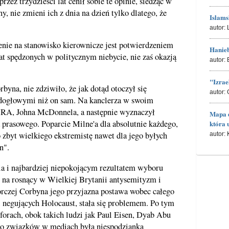
rzez trzydzieści lat cenił sobie te opinie, siedząc w
 nie zmieni ich z dnia na dzień tylko dlatego, że
Islams
autor:
enie na stanowisko kierownicze jest potwierdzeniem
Hanieb
at spędzonych w politycznym niebycie, nie zaś okazją
autor:
"Izrae
byna, nie zdziwiło, że jak dotąd otoczył się
autor:
rdogłowymi niż on sam. Na kanclerza w swoim
 IRA, Johna McDonnela, a następnie wyznaczył
Mapa d
prasowego. Poparcie Milne'a dla absolutnie każdego,
która 
go zbyt wielkiego ekstremistę nawet dla jego byłych
autor:
n".
a i najbardziej niepokojącym rezultatem wyboru
 na rosnący w Wielkiej Brytanii antysemityzm i
rczej Corbyna jego przyjazna postawa wobec całego
 negujących Holocaust, stała się problemem. Po tym
 forach, obok takich ludzi jak Paul Eisen, Dyab Abu
jego związków w mediach była niespodzianką