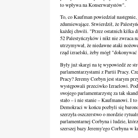
to wpływa na Konserwatystów".
To, co Kaufman powiedział następnie,
zdumiewające. Stwierdził, że Palestyń
każdej chwili. "Przez ostatnich kilka
52 Palestyńczyków i nikt nie zwraca na
utrzymywał, że niedawne ataki nożowe
rząd izraelski, żeby mógł "dokonywać
Były już skargi na tę wypowiedź ze s
parlamentarzystami z Partii Pracy. C
Pracy? Jeremy Corbyn jest starym prz
występowali przeciwko Izraelowi. Pod
swojego parlamentarzystę za tak skanda
stało – i nie stanie – Kaufmanowi. I t
Demokraci w końcu pozbyli się baron
szerzyła oszczerstwo o mordzie rytual
parlamentarnej Corbyna i ludzie, któr
szerszej bazy Jeremy'ego Corbyna w k