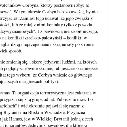
wolenników Corbyna, którzy postanowili zbyć te
asowe". W tym okresie Corbyn bardzo uważał, by nie
rzyjaciół. Zamiast tego udawał, że jego związki z
tości, lub że miał z nimi kontakty tylko z powodu
dzywyznaniowych". I z pewnością nie zrobił niczego,
 na konflikt izraelsko-palestyński – konflikt, w
jbardziej nieprzejednane i skrajne siły po stronie
wiek sposób.
nie zmienią się, i skoro jedynymi ludźmi, na których
ch poglądy są równie skrajne, lub jeszcze skrajniejsze
ultat tego wyboru: że Corbyn wniesie do głównego
ajdalszych marginesach polityki.
mas. Ta organizacja terrorystyczna jest zakazana w
rzyjaźni się z tą grupą od lat. Publicznie mówił o
jaciołach" i wielokrotnie pojawiał się razem z
j Brytanii i na Bliskim Wschodzie. Przyjazna
 jak Hamas, jest w Wielkiej Brytanii jedną z cech
ych ignorantów. Jednym z powodów, dla którego