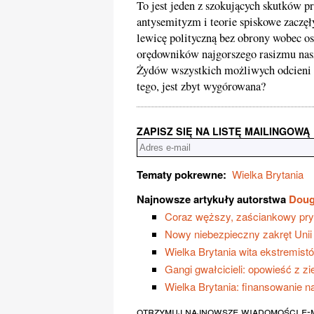
To jest jeden z szokujących skutków 
antysemityzm i teorie spiskowe zaczęł
lewicę polityczną bez obrony wobec osk
orędowników najgorszego rasizmu nasz
Żydów wszystkich możliwych odcieni po
tego, jest zbyt wygórowana?
ZAPISZ SIĘ NA LISTĘ MAILINGOWĄ
Tematy pokrewne:
Wielka Brytania
Najnowsze artykuły autorstwa
Doug
Coraz węższy, zaściankowy pry
Nowy niebezpieczny zakręt Unii 
Wielka Brytania wita ekstremist
Gangi gwałcicieli: opowieść z z
Wielka Brytania: finansowanie n
otrzymuj najnowsze wiadomości e-