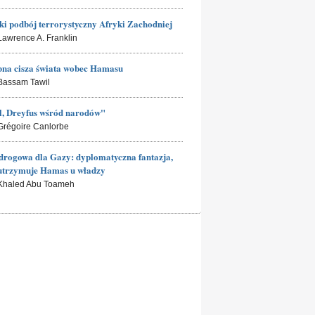
ki podbój terrorystyczny Afryki Zachodniej
 Lawrence A. Franklin
na cisza świata wobec Hamasu
 Bassam Tawil
l, Dreyfus wśród narodów"
 Grégoire Canlorbe
rogowa dla Gazy: dyplomatyczna fantazja,
utrzymuje Hamas u władzy
 Khaled Abu Toameh