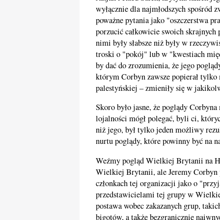
wyłącznie dla najmłodszych spośród z
poważne pytania jako "oszczerstwa pr
porzucić całkowicie swoich skrajnych p
nimi były słabsze niż były w rzeczywis
troski o "pokój" lub w "kwestiach mię
by dać do zrozumienia, że jego poglądy
którym Corbyn zawsze popierał tylko na
palestyńskiej – zmieniły się w jakikol
Skoro było jasne, że poglądy Corbyna 
lojalności mógł polegać, byli ci, który
niż jego, był tylko jeden możliwy rez
nurtu poglądy, które powinny być na n
Weźmy pogląd Wielkiej Brytanii na Ha
Wielkiej Brytanii, ale Jeremy Corbyn p
członkach tej organizacji jako o "przy
przedstawicielami tej grupy w Wielkie
postawa wobec zakazanych grup, takich
bigotów, a także bezgranicznie naiwn