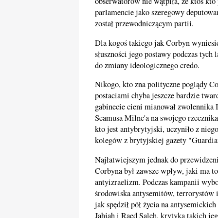
obserwatorów nie wątpiła, że ktoś kto p
parlamencie jako szeregowy deputowany,
został przewodniczącym partii.
Dla kogoś takiego jak Corbyn wyniesi
słuszności jego postawy podczas tych l
do zmiany ideologicznego credo.
Nikogo, kto zna polityczne poglądy Cor
postaciami chyba jeszcze bardzie twa
gabinecie cieni mianował zwolennika
Seamusa Milne'a na swojego rzecznika 
kto jest antybrytyjski, uczyniło z nie
kolegów z brytyjskiej gazety "Guardia
Najłatwiejszym jednak do przewidzeni
Corbyna był zawsze wpływ, jaki ma to
antyizraelizm. Podczas kampanii wybo
środowiska antysemitów, terrorystów i
jak spędził pół życia na antysemickich
Jahjah i Raed Saleh, krytyka takich 