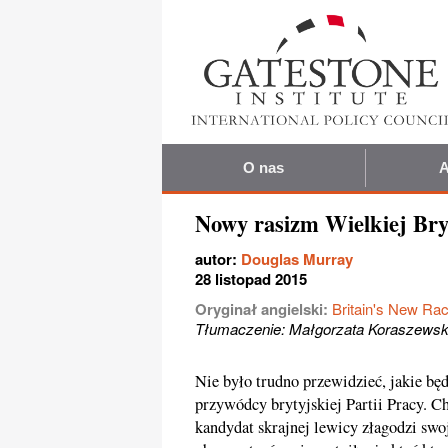
O nas
A
Nowy rasizm Wielkiej Bry
autor:
Douglas Murray
28 listopad 2015
Oryginał angielski:
Britain's New Ra
Tłumaczenie: Małgorzata Koraszews
Nie było trudno przewidzieć, jakie b
przywódcy brytyjskiej Partii Pracy. Ch
kandydat skrajnej lewicy złagodzi swo