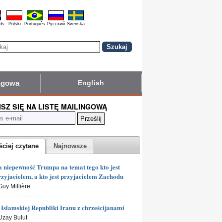
ds
Polski
Português
Pyccĸий
Svenska
ingowa
English
ISZ SIĘ NA LISTĘ MAILINGOWĄ
ściej czytane
Najnowsze
 niepewność Trumpa na temat tego kto jest
rzyjacielem, a kto jest przyjacielem Zachodu
Guy Millière
Islamskiej Republiki Iranu z chrześcijanami
 Uzay Bulut