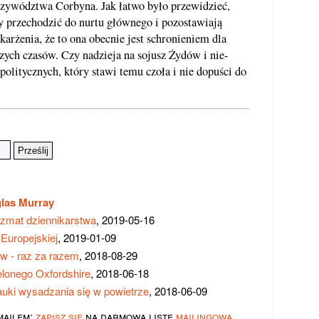
przywództwa Corbyna. Jak łatwo było przewidzieć,
y przechodzić do nurtu głównego i pozostawiają
arżenia, że to ona obecnie jest schronieniem dla
ych czasów. Czy nadzieja na sojusz Żydów i nie-
litycznych, który stawi temu czoła i nie dopuści do
las Murray
zmat dziennikarstwa
, 2019-05-16
Europejskiej
, 2019-01-09
ów - raz za razem
, 2018-08-29
ielonego Oxfordshire
, 2018-06-18
auki wysadzania się w powietrze
, 2018-06-09
mailem:
zapisz się
na darmową listę
mailingową