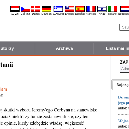
العربية
Čeština
Dansk
Deutsch
Ελληνικά
English
Español
Français
עברית
Italiano
Nederlan
utorzy
Archiwa
Lista mail
ZAP
tanii
Najczę
cism
ka
Dziwna
jego p
autor: 
ędą skutki wyboru Jeremy'ego Corbyna na stanowisko
ociaż niektórzy ludzie zastanawiali się, czy ten
Wojna 
je opinie, kiedy zdobędzie władzę, większość
autor: