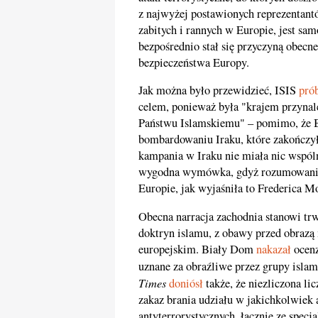
z najwyżej postawionych reprezentant
zabitych i rannych w Europie, jest sa
bezpośrednio stał się przyczyną obecn
bezpieczeństwa Europy.
Jak można było przewidzieć, ISIS
pró
celem, ponieważ była "krajem przyna
Państwu Islamskiemu" – pomimo, że B
bombardowaniu Iraku, które zakończyło
kampania w Iraku nie miała nic wspóln
wygodna wymówka, gdyż rozumowanie t
Europie, jak wyjaśniła to Frederica M
Obecna narracja zachodnia stanowi t
doktryn islamu, z obawy przed obraz
europejskim. Biały Dom
nakazał
ocenz
uznane za obraźliwe przez grupy islam
Times
doniósł
także, że niezliczona li
zakaz brania udziału w jakichkolwiek
antyterrorystycznych, łącznie ze spec