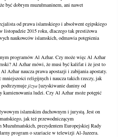
może być dobrym muzułmaninem, ani nawet
alista od prawa islamskiego i absolwent egipskiego
 listopadzie 2015 roku, dlaczego tak prestiżowa
mowych naukowców islamskich, odmawia potępienia
cznym programów Al Azhar. Czy może więc Al Azhar
amski? Al Azhar mówi, że musi być kalifat i że jest to
l Azhar naucza prawa apostazji i zabijania apostaty.
mniejszości religijnych i naucza takich rzeczy, jak
jizya
r podtrzymuje
[uzyskiwanie daniny od
czy kamienowania ludzi. Czy Al Azhar może potępić
ływowym islamskim duchownym i jurystą. Jest on
ańskiego, jak też przewodniczącym
 Muzułmańskich, prezydentem Europejskiej Rady
larny program o szariacie w telewizji Al-Jazeera.