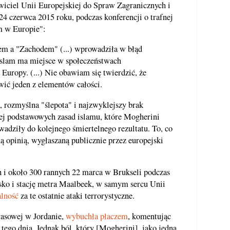
iciel Unii Europejskiej do Spraw Zagranicznych i
24 czerwca 2015 roku, podczas konferencji o trafnej
m w Europie":
em a "Zachodem" (...) wprowadziła w błąd
. Islam ma miejsce w społeczeństwach
Europy. (...) Nie obawiam się twierdzić, że
wić jeden z elementów całości.
, rozmyślna "ślepota" i najzwyklejszy brak
ej podstawowych zasad islamu, które Mogherini
adziły do kolejnego śmiertelnego rezultatu. To, co
ą opinią, wygłaszaną publicznie przez europejski
ch i około 300 rannych 22 marca w Brukseli podczas
sko i stację metra Maalbeek, w samym sercu Unii
alność
za te ostatnie ataki terrorystyczne.
prasowej w Jordanie,
wybuchła płaczem
, komentując
o tego dnia. Jednak ból, który [Mogherini], jako jedna