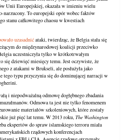
ów Unii Europejskiej, okazała w imieniu wielu
mo-narzucony. To europejski opór wobec faktów
ego stanu całkowitego chaosu w kwestiach
bowało uzasadnić
ataki, twierdząc, że Belgia stała się
leżącym do międzynarodowej koalicji przeciwko
elgia uczestniczyła tylko w krótkotrwałym
 się dziewięć miesięcy temu. Jest oczywiste, że
ego z atakami w Brukseli, ale posłużyła jako
ego typu przyczynia się do dominującej narracji w
ogherini.
rwałą i niepodważalną odmowę dogłębnego zbadania
ą muzułmanów. Odmowa ta jest nie tylko fenomenem
urowanie materiałów szkoleniowych, które zostały
The Washington
skie już pięć lat temu. W 2013 roku,
czba ekspertów do spraw islamskiego terroru miała
 amerykańskich rządowych konferencjach
jalistami z FBI i CIA. Agencje rządowe otrzymały