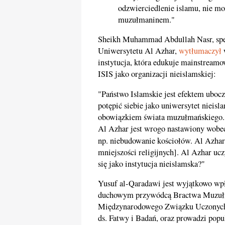
odzwierciedlenie islamu, nie 
muzułmaninem."
Sheikh Muhammad Abdullah Nasr, specj
Uniwersytetu Al Azhar,
wytłumaczył
w
instytucja, która edukuje mainstrea
ISIS jako organizacji nieislamskiej:
"Państwo Islamskie jest efektem ubo
potępić siebie jako uniwersytet nieisl
obowiązkiem świata muzułmańskiego. A
Al Azhar jest wrogo nastawiony wobec 
np. niebudowanie kościołów. Al Azha
mniejszości religijnych]. Al Azhar u
się jako instytucja nieislamska?"
Yusuf al-Qaradawi jest wyjątkowo wp
duchowym przywódcą Bractwa Muzułm
Międzynarodowego Związku Uczonych
ds. Fatwy i Badań, oraz prowadzi popu