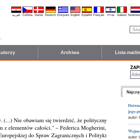
العربية
Čeština
Dansk
Deutsch
Ελληνικά
English
Español
Français
עברית
Italiano
Nederlan
utorzy
Archiwa
Lista mail
ZAP
Najczę
Dziwna
jego p
autor: 
 (...) Nie obawiam się twierdzić, że polityczny
n z elementów całości." – Federica Mogherini,
Wojna 
uropejskiej do Spraw Zagranicznych i Polityki
autor: