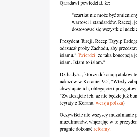
Qaradawi powiedział, że:
"szartiat nie może być zmienion
wartości i standardów. Raczej, j
dostosować się wszystkie ludzki
Prezydent Turcji, Recep Tayyip Erdog
odrzucał próby Zachodu, aby przedsta
islamu."
Twierdzi
, że taka koncepcja 
islam. Islam to islam."
Dżihadyści, którzy dokonują ataków te
nakazów w Koranie: 9:5, "Wtedy zabij
chwytajcie ich, oblegajcie i przygotowu
"Zwalczajcie ich, aż nie będzie już bun
(cytaty z Koranu,
wersja polska
)
Oczywiście nie wszyscy muzułmanie pr
muzułmanów, włączając w to prezyden
pragnie dokonać
reformy.