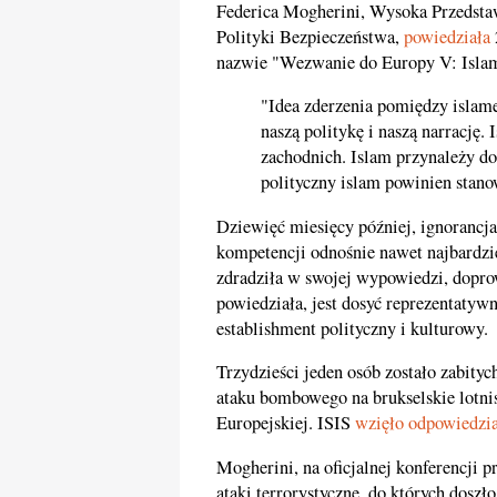
Federica Mogherini, Wysoka Przedstaw
Polityki Bezpieczeństwa,
powiedziała
nazwie "Wezwanie do Europy V: Isla
"Idea zderzenia pomiędzy islam
naszą politykę i naszą narrację
zachodnich. Islam przynależy do 
polityczny islam powinien stano
Dziewięć miesięcy później, ignorancja
kompetencji odnośnie nawet najbardzi
zdradziła w swojej wypowiedzi, doprow
powiedziała, jest dosyć reprezentatywn
establishment polityczny i kulturowy.
Trzydzieści jeden osób zostało zabity
ataku bombowego na brukselskie lotni
Europejskiej. ISIS
wzięło odpowiedzi
Mogherini, na oficjalnej konferencji 
ataki terrorystyczne, do których doszł