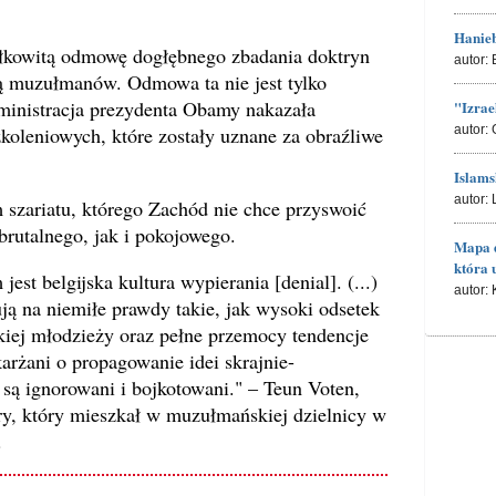
Hanieb
ałkowitą odmowę dogłębnego zbadania doktryn
autor:
ą muzułmanów. Odmowa ta nie jest tylko
inistracja prezydenta Obamy nakazała
"Izrae
koleniowych, które zostały uznane za obraźliwe
autor:
Islams
autor:
zariatu, którego Zachód nie chce przyswoić
brutalnego, jak i pokojowego.
Mapa d
która 
st belgijska kultura wypierania [denial]. (...)
autor:
ją na niemiłe prawdy takie, jak wysoki odsetek
iej młodzieży oraz pełne przemocy tendencje
arżani o propagowanie idei skrajnie-
są ignorowani i bojkotowani." – Teun Voten,
ry, który mieszkał w muzułmańskiej dzielnicy w
.