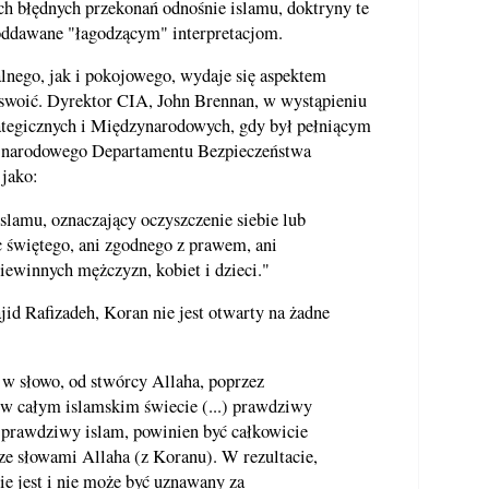
 błędnych przekonań odnośnie islamu, doktryny te
oddawane "łagodzącym" interpretacjom.
lnego, jak i pokojowego, wydaje się aspektem
zyswoić. Dyrektor CIA, John Brennan, w wystąpieniu
tegicznych i Międzynarodowych, gdy był pełniącym
a narodowego Departamentu Bezpieczeństwa
jako:
slamu, oznaczający oczyszczenie siebie lub
ic świętego, ani zgodnego z prawem, ani
ewinnych mężczyzn, kobiet i dzieci."
id Rafizadeh, Koran nie jest otwarty na żadne
 w słowo, od stwórcy Allaha, poprzez
w całym islamskim świecie (...) prawdziwy
 prawdziwy islam, powinien być całkowicie
ze słowami Allaha (z Koranu). W rezultacie,
nie jest i nie może być uznawany za