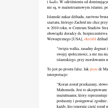
hadis.
i
W odróżnieniu od dominujących
nie są, w mainstreamowym islamie, p
Islamski nakaz dżihadu, zarówno bruta
szariatu, którego Zachód nie chce pr
w 2010 roku, w Centrum Studiów Stra
obowiązki doradcy ds. bezpieczeństw
Wewnętrznego [USA],
określił
dżihad 
"święta walka, zasadny dogmat i
swojej społeczności, a nie ma n
islamskiego, przy mordowaniu ni
To jest po prostu fałsz. Jak
pisze
dr Maj
interpretacje:
"Koran został przekazany, słowo
Mahomeda. Jest to akceptowane 
muzułmanin, który reprezentuje
posłuszny i postępować zgodnie 
każdy, kto ignoruje część reguł 