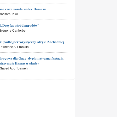
na cisza świata wobec Hamasu
 Bassam Tawil
l, Dreyfus wśród narodów"
 Grégoire Canlorbe
ki podbój terrorystyczny Afryki Zachodniej
 Lawrence A. Franklin
rogowa dla Gazy: dyplomatyczna fantazja,
utrzymuje Hamas u władzy
 Khaled Abu Toameh