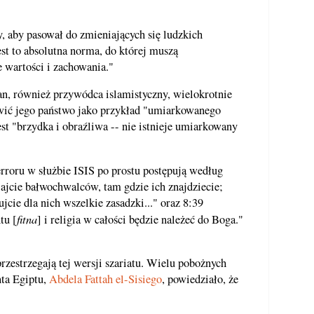
y, aby pasował do zmieniających się ludzkich
est to absolutna norma, do której muszą
e wartości i zachowania."
an, również przywódca islamistyczny, wielokrotnie
wić jego państwo jako przykład "umiarkowanego
jest "brzydka i obraźliwa -- nie istnieje umiarkowany
rroru w służbie ISIS po prostu postępują według
ajcie bałwochwalców, tam gdzie ich znajdziecie;
jcie dla nich wszelkie zasadzki..." oraz 8:39
fitna
tu [
] i religia w całości będzie należeć do Boga."
zestrzegają tej wersji szariatu. Wielu pobożnych
ta Egiptu,
Abdela Fattah el-Sisiego
, powiedziało, że