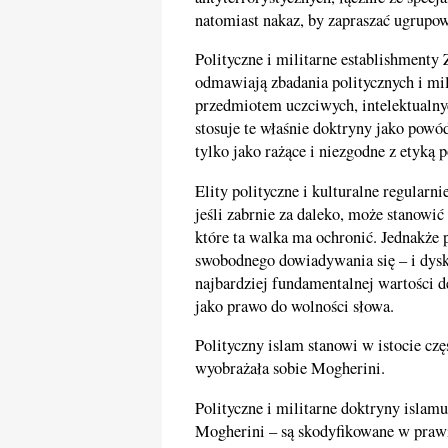
natomiast nakaz, by zapraszać ugrup
Polityczne i militarne establishmenty 
odmawiają zbadania politycznych i mil
przedmiotem uczciwych, intelektualny
stosuje te właśnie doktryny jako powó
tylko jako rażące i niezgodne z etyką
Elity polityczne i kulturalne regular
jeśli zabrnie za daleko, może stanowi
które ta walka ma ochronić. Jednakże p
swobodnego dowiadywania się – i dysku
najbardziej fundamentalnej wartości 
jako prawo do wolności słowa.
Polityczny islam stanowi w istocie czę
wyobrażała sobie Mogherini.
Polityczne i militarne doktryny islamu
Mogherini – są skodyfikowane w prawie