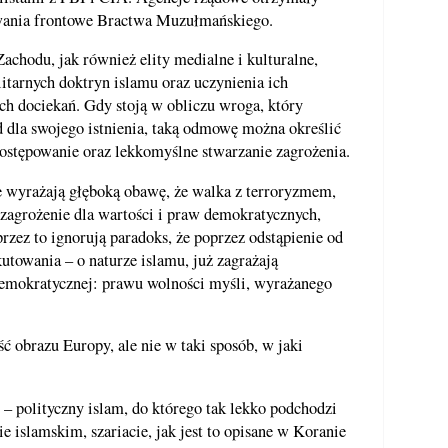
owania frontowe Bractwa Muzułmańskiego.
Zachodu, jak również elity medialne i kulturalne,
itarnych doktryn islamu oraz uczynienia ich
ch dociekań. Gdy stoją w obliczu wroga, który
d dla swojego istnienia, taką odmowę można określić
 postępowanie oraz lekkomyślne stwarzanie zagrożenia.
nie wyrażają głęboką obawę, że walka z terroryzmem,
ć zagrożenie dla wartości i praw demokratycznych,
rzez to ignorują paradoks, że poprzez odstąpienie od
towania – o naturze islamu, już zagrażają
demokratycznej: prawu wolności myśli, wyrażanego
ść obrazu Europy, ale nie w taki sposób, w jaki
 – polityczny islam, do którego tak lekko podchodzi
 islamskim, szariacie, jak jest to opisane w Koranie