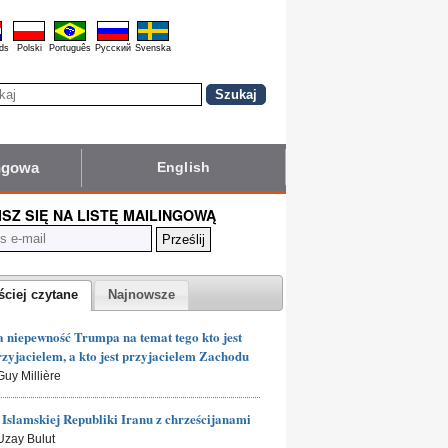
ds
Polski
Português
Pyccĸий
Svenska
ingowa
English
ISZ SIĘ NA LISTĘ MAILINGOWĄ
ściej czytane
Najnowsze
 niepewność Trumpa na temat tego kto jest
rzyjacielem, a kto jest przyjacielem Zachodu
Guy Millière
Islamskiej Republiki Iranu z chrześcijanami
 Uzay Bulut