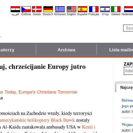
العربية
Čeština
Dansk
Deutsch
Ελληνικά
English
Español
Français
עברית
Italiano
Nederlan
utorzy
Archiwa
Lista mail
ZAP
iaj, chrześcijanie Europy jutro
Najczę
ans Today, Europe's Christians Tomorrow
ka
Dziwna
jego p
autor: 
mościach na Zachodzie wtedy, kiedy terroryści
amerykańskie helikoptery Black Hawk
zostały
Wojna 
tem Al-Kaida zaatakowała ambasady USA w
Kenii i
autor: