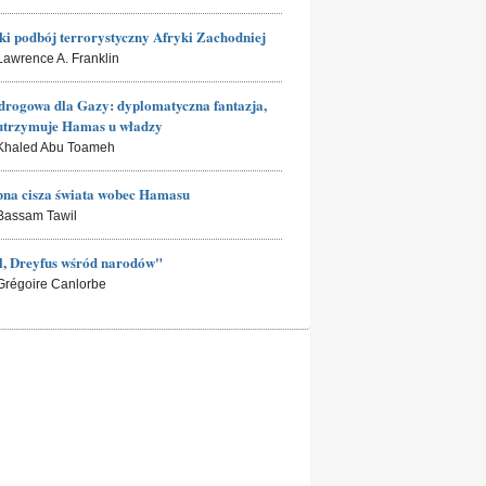
ki podbój terrorystyczny Afryki Zachodniej
 Lawrence A. Franklin
rogowa dla Gazy: dyplomatyczna fantazja,
utrzymuje Hamas u władzy
 Khaled Abu Toameh
na cisza świata wobec Hamasu
 Bassam Tawil
l, Dreyfus wśród narodów"
 Grégoire Canlorbe