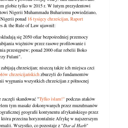
ym globie tylko w 2015 r. W lutym prezydentowi
towi Nigerii Muhammadu Buhariemu powiedziano,
 Nigerii ponad
16 tysięcy chrześcijan
.
Raport
ies & the Rule of Law ujawnił:
 składają się 2050 ofiar bezpośredniej przemocy
zabijania więźniów przez rasowe profilowanie i
ia przestępstw; ponad 2000 ofiar rebelii Boko
rzy Fulani".
abijają chrześcijan; niszczą także ich miejsca czci
ołów chrześcijańskich
zburzyli do fundamentów
i wygnania wszystkich chrześcijan z północnej
 zaczęli skandować "
Tylko islam!"
podczas ataków
y. Celem tym masakr dokonywanych przez muzułmanów
ograficznej geografii kontynentu afrykańskiego przez
, która przecina horyzontalnie Afrykę w najszerszym
Dar al Harb
malii. Wszystko, co pozostaje z "
"