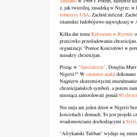
Tanzanii
w 1998 r. Potem, zaledwie ki
z, jak twierdzą, zasadzką w Nigrze, w
żołnierzy USA
. Zachód milczał. Zachó
islamskie ludobójstwo największej w A
Kilka dni temu
Koloseum w Rzymie
o
przeciwko prześladowaniu chrześcijan
organizacji "Pomoc Kościołowi w potr
masakry chrześcijan.
Pisząc w
"Spectatorze"
, Douglas Murra
Nigerii?" W
ostatnim ataku
dokonano e
Najpierw ekstremistyczni muzułmanie s
chrześcijańskich symboli, a potem za
miesiąca zamordowali ponad
80 chrześ
Nie mija ani jeden dzień w Nigerii bez
kościołach i domach. To jest projekt c
wiadomościami dochodzącymi z
Syrii
"Afrykański Taliban" wydaje się zmier