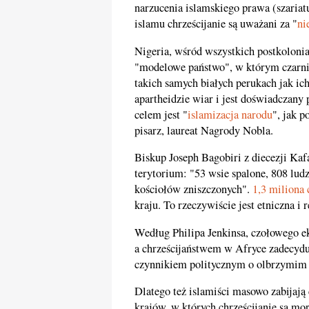
narzucenia islamskiego prawa (szariatu
islamu chrześcijanie są uważani za "
ni
Nigeria, wśród wszystkich postkoloni
"modelowe państwo", w którym czarni
takich samych białych perukach jak ic
apartheidzie wiar i jest doświadczany
celem jest "
islamizacja narodu
", jak p
pisarz, laureat Nagrody Nobla.
Biskup Joseph Bagobiri z diecezji Ka
terytorium: "53 wsie spalone, 808 lu
kościołów zniszczonych".
1,3 miliona 
kraju. To rzeczywiście jest etniczna i r
Według Philipa Jenkinsa, czołowego e
a chrześcijaństwem w Afryce zadecyduj
czynnikiem politycznym o olbrzymim
Dlatego też islamiści masowo zabijają c
krajów, w których chrześcijanie są m