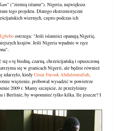
slam
" ("ziemią islamu"). Nigeria, największa
trum tego projektu. Dlatego ekstremistyczni
ścijańskich wiernych, często podczas ich
 Egbebo
ostrzega: "Jeśli islamiści opanują Nigerię,
iejszych krajów. Jeśli Nigeria wpadnie w ręce
ona".
ię o tę biedną, czarną, chrześcijańską i opuszczoną
atrzyma się w granicach Nigerii, ale będzie również
ę zdarzyło, kiedy
Umar Farouk Abdulmutallab
,
wotnie więzienie, próbował wysadzić w powietrze
enie 2009 r. Mamy szczęście, że przeżyliśmy
i Berlinie, by wspomnieć tylko kilka. Ile jeszcze? I