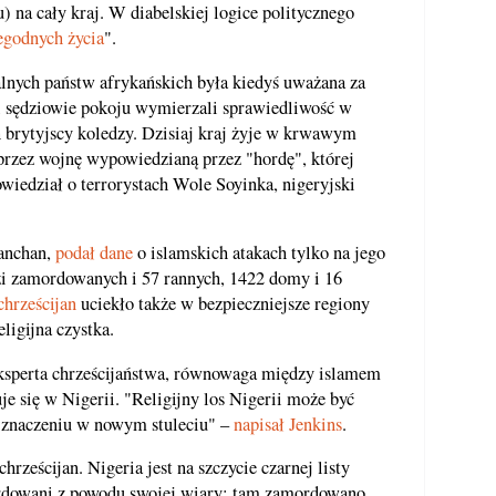
) na cały kraj. W diabelskiej logice politycznego
egodnych życia
".
alnych państw afrykańskich była kiedyś uważana za
 sędziowie pokoju wymierzali sprawiedliwość w
h brytyjscy koledzy. Dzisiaj kraj żyje w krwawym
 przez wojnę wypowiedzianą przez "hordę", której
owiedział o terrorystach Wole Soyinka, nigeryjski
fanchan,
podał dane
o islamskich atakach tylko na jego
dzi zamordowanych i 57 rannych, 1422 domy i 16
chrześcijan
uciekło także w bezpieczniejsze regiony
eligijna czystka.
ksperta chrześcijaństwa, równowaga między islamem
e się w Nigerii. "Religijny los Nigerii może być
 znaczeniu w nowym stuleciu" –
napisał Jenkins
.
hrześcijan. Nigeria jest na szczycie czarnej listy
ordowani z powodu swojej wiary: tam zamordowano