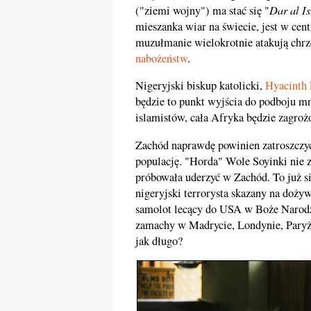
Dar al I
("ziemi wojny") ma stać się "
mieszanka wiar na świecie, jest w cen
muzułmanie wielokrotnie atakują chrze
nabożeństw
.
Nigeryjski biskup katolicki,
Hyacinth
będzie to punkt wyjścia do podboju mn
islamistów, cała Afryka będzie zagroż
Zachód naprawdę powinien zatroszczyć s
populację. "Horda" Wole Soyinki nie z
próbowała uderzyć w Zachód. To już si
nigeryjski terrorysta skazany na doży
samolot lecący do USA w Boże Narodz
zamachy w Madrycie, Londynie, Paryżu 
jak długo?