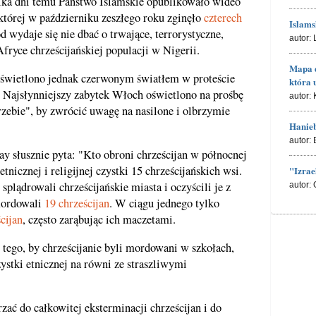
lka dni temu Państwo Islamskie opublikowało wideo
 której w październiku zeszłego roku zginęło
czterech
Islams
d wydaje się nie dbać o trwające, terrorystyczne,
autor:
fryce chrześcijańskiej populacji w Nigerii.
Mapa d
świetlono jednak czerwonym światłem w proteście
która 
. Najsłynniejszy zabytek Włoch oświetlono na prośbę
autor:
zebie", by zwrócić uwagę na nasilone i olbrzymie
Hanieb
autor:
y słusznie pyta: "Kto obroni chrześcijan w północnej
tnicznej i religijnej czystki 15 chrześcijańskich wsi.
"Izrae
plądrowali chrześcijańskie miasta i oczyścili je z
autor:
mordowali
19 chrześcijan
. W ciągu jednego tylko
cijan
, często zarąbując ich maczetami.
 tego, by chrześcijanie byli mordowani w szkołach,
zystki etnicznej na równi ze straszliwymi
.
zać do całkowitej eksterminacji chrześcijan i do