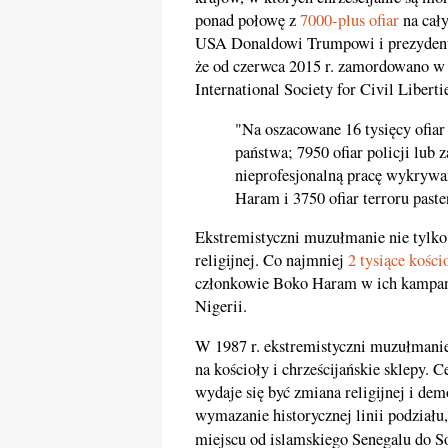
ponad połowę z
7000-plus ofiar
na cał
USA Donaldowi Trumpowi i prezyden
że od czerwca 2015 r. zamordowano w
International Society for Civil Libert
"Na oszacowane 16 tysięcy ofiar
państwa; 7950 ofiar policji lub 
nieprofesjonalną pracę wykrywan
Haram i 3750 ofiar terroru paste
Ekstremistyczni muzułmanie nie tylko z
religijnej. Co najmniej
2 tysiące kości
członkowie Boko Haram w ich kampani
Nigerii.
W 1987 r. ekstremistyczni muzułmanie
na kościoły i chrześcijańskie sklep
wydaje się być zmiana religijnej i dem
wymazanie historycznej linii podziału
miejscu od islamskiego Senegalu do So