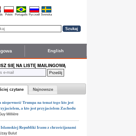
ds
Polski
Português
Pyccĸий
Svenska
ingowa
English
ISZ SIĘ NA LISTĘ MAILINGOWĄ
ściej czytane
Najnowsze
 niepewność Trumpa na temat tego kto jest
rzyjacielem, a kto jest przyjacielem Zachodu
Guy Millière
Islamskiej Republiki Iranu z chrześcijanami
 Uzay Bulut