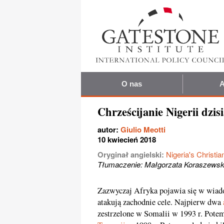
O nas
A
Chrześcijanie Nigerii dzis
autor:
Giulio Meotti
10 kwiecień 2018
Oryginał angielski:
Nigeria's Christi
Tłumaczenie: Małgorzata Koraszews
Zazwyczaj Afryka pojawia się w wiado
atakują zachodnie cele. Najpierw dwa
zestrzelone w Somalii w 1993 r. Po