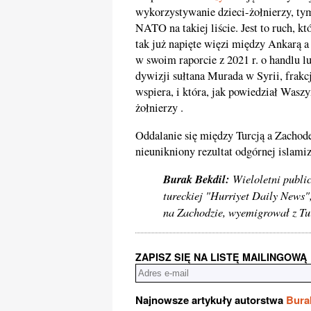
wykorzystywanie dzieci-żołnierzy, ty
NATO na takiej liście. Jest to ruch, k
tak już napięte więzi między Ankar
w swoim raporcie z 2021 r. o handlu 
dywizji sułtana Murada w Syrii, frakc
wspiera, i która, jak powiedział Wasz
żołnierzy .
Oddalanie się między Turcją a Zachode
nieunikniony rezultat odgórnej islamiz
Burak Bekdil:
Wieloletni public
tureckiej "Hurriyet Daily News"
na Zachodzie, wyemigrował z Tu
ZAPISZ SIĘ NA LISTĘ MAILINGOWĄ
Najnowsze artykuły autorstwa
Bura