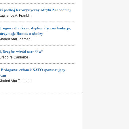
ki podbój terrorystyczny Afryki Zachodniej
 Lawrence A. Franklin
rogowa dla Gazy: dyplomatyczna fantazja,
utrzymuje Hamas u władzy
 Khaled Abu Toameh
l, Dreyfus wśród narodów"
 Grégoire Canlorbe
a Erdogana: członek NATO sponsorujący
ryzm
 Khaled Abu Toameh