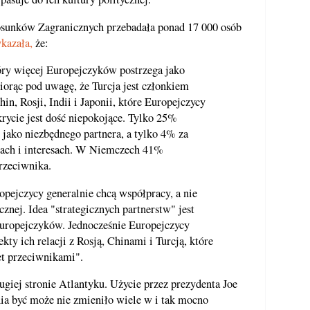
sunków Zagranicznych przebadała ponad 17 000 osób
kazała,
że:
óry więcej Europejczyków postrzega jako
Biorąc pod uwagę, że Turcja jest członkiem
, Rosji, Indii i Japonii, które Europejczycy
krycie jest dość niepokojące. Tylko 25%
jako niezbędnego partnera, a tylko 4% za
iach i interesach. W Niemczech 41%
rzeciwnika.
opejczycy generalnie chcą współpracy, a nie
cznej. Idea "strategicznych partnerstw" jest
ropejczyków. Jednocześnie Europejczycy
kty ich relacji z Rosją, Chinami i Turcją, które
et przeciwnikami".
rugiej stronie Atlantyku. Użycie przez prezydenta Joe
ia być może nie zmieniło wiele w i tak mocno