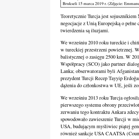
Brukseli 15 marca 2019 r. (Zdjęcie: Emman
Teoretycznie Turcja jest sojusznikie
negocjacje z Unią Europejską o pełne
twierdzenia są iluzjami.
We wrześniu 2010 roku tureckie i chiń
w tureckiej przestrzeni powietrznej. 
balistycznej o zasięgu 2500 km. W 201
Współpracy (SCO) jako partner dialogu
Lanka; obserwatorami byli Afganistan,
prezydent Turcji Recep Tayyip Erdoğan
dążenia do członkostwa w UE, jeśli z
We wrześniu 2013 roku Turcja ogłosił
pierwszego systemu obrony przeciwlotn
zerwaniu tego kontraktu Ankara zdecy
spowodowało zawieszenie Turcji w 
USA, budującym myśliwiec piątej gen
również sankcje USA CAATSA (Counte