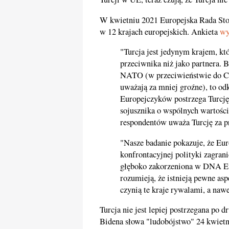
W kwietniu 2021 Europejska Rada Sto
w 12 krajach europejskich. Ankieta
wy
"Turcja jest jedynym krajem, kt
przeciwnika niż jako partnera. 
NATO (w przeciwieństwie do Chin
uważają za mniej groźne), to od
Europejczyków postrzega Turcję 
sojusznika o wspólnych wartośc
respondentów uważa Turcję za p
"Nasze badanie pokazuje, że Eur
konfrontacyjnej polityki zagrani
głęboko zakorzeniona w DNA Eu
rozumieją, że istnieją pewne aspe
czynią te kraje rywalami, a naw
Turcja nie jest lepiej postrzegana po d
Bidena słowa "ludobójstwo" 24 kwietn