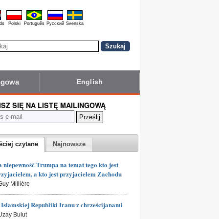
ds
Polski
Português
Pyccĸий
Svenska
ingowa
English
ISZ SIĘ NA LISTĘ MAILINGOWĄ
ściej czytane
Najnowsze
 niepewność Trumpa na temat tego kto jest
rzyjacielem, a kto jest przyjacielem Zachodu
Guy Millière
Islamskiej Republiki Iranu z chrześcijanami
 Uzay Bulut