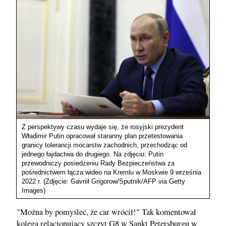
Z perspektywy czasu wydaje się, że rosyjski prezydent
Władimir Putin opracował staranny plan przetestowania
granicy tolerancji mocarstw zachodnich, przechodząc od
jednego łajdactwa do drugiego. Na zdjęciu: Putin
przewodniczy posiedzeniu Rady Bezpieczeństwa za
pośrednictwem łącza wideo na Kremlu w Moskwie 9 września
2022 r. (Zdjęcie: Gavriił Grigorow/Sputnik/AFP via Getty
Images)
"Można by pomyśleć, że car wrócił!" Tak komentował
kolega relacjonujący szczyt G8 w Sankt Petersburgu w