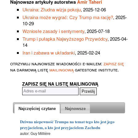
Najnowsze artykuły autorstwa
Amir Taheri
Ukraina: Złudna wizja pokoju
, 2025-12-06
Ukraina może wygrać: Czy Trump ma rację?
, 2025-
10-29
Wzniosłe zasady i sentymenty
, 2025-07-18
Trump i pułapka Najwyższego Przywódcy
, 2025-04-
14
Iran i zabawa w układanki
, 2025-02-24
otrzymuj najnowsze wiadomości e-mailem:
zapisz się
na darmową listę
mailingową
gatestone institute.
ZAPISZ SIĘ NA LISTĘ MAILINGOWĄ
Najczęściej czytane
Najnowsze
Dziwna niepewność Trumpa na temat tego kto jest jego
przyjacielem, a kto jest przyjacielem Zachodu
autor: Guy Millière