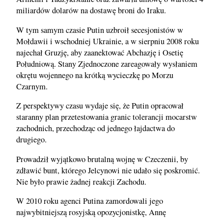
miliardów dolarów na dostawę broni do Iraku.
W tym samym czasie Putin uzbroił secesjonistów w
Mołdawii i wschodniej Ukrainie, a w sierpniu 2008 roku
najechał Gruzję, aby zaanektować Abchazję i Osetię
Południową. Stany Zjednoczone zareagowały wysłaniem
okrętu wojennego na krótką wycieczkę po Morzu
Czarnym.
Z perspektywy czasu wydaje się, że Putin opracował
staranny plan przetestowania granic tolerancji mocarstw
zachodnich, przechodząc od jednego łajdactwa do
drugiego.
Prowadził wyjątkowo brutalną wojnę w Czeczenii, by
zdławić bunt, którego Jelcynowi nie udało się poskromić.
Nie było prawie żadnej reakcji Zachodu.
W 2010 roku agenci Putina zamordowali jego
najwybitniejszą rosyjską opozycjonistkę, Annę