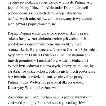
Trudno powiedzieć, co się dzieje w umyśle Putina. Ale
jego ulubiony "filozof", Aleksander Dugin, odrzucił
przywódców zachodnich demokracji jako bandę
tchórzliwych mięczaków, zainteresowanych wyłącznie
pieniędzmi i popisywaniem się.
Pogląd Dugina został częściowo potwierdzony przez
sukces Rosji w zatrudnianiu czołowych zachodnich
polityków z ogromnymi pensjami na fikcyjnych
stanowiskach. Były kanclerz Niemiec Gerhard Schroeder,
były premier Francji François Fillon i co najmniej 12
innych premierów i ministrów z Austrii, Finlandii i
Włoch byli jednymi z pierwszych, którzy rzucili się, by
zarabiać rosyjskie kokosy. Jeden z nich, niech pozostanie
bez imienia, powiedział nam, że nie żałuje pracy dla
Putina. – Czy Wolter nie pracował dla cesarzowej
Katarzyny Wielkiej? zażartował.
Zachodnie pieniądze, technologia, a przede wszystkim
chciwość pomogły Putinowi stać się, według słów