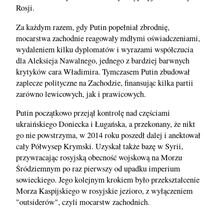
Rosji.
Za każdym razem, gdy Putin popełniał zbrodnię,
mocarstwa zachodnie reagowały mdłymi oświadczeniami,
wydaleniem kilku dyplomatów i wyrazami współczucia
dla Aleksieja Nawalnego, jednego z bardziej barwnych
krytyków cara Władimira. Tymczasem Putin zbudował
zaplecze polityczne na Zachodzie, finansując kilka partii
zarówno lewicowych, jak i prawicowych.
Putin początkowo przejął kontrolę nad częściami
ukraińskiego Doniecka i Ługańska, a przekonany, że nikt
go nie powstrzyma, w 2014 roku poszedł dalej i anektował
cały Półwysep Krymski. Uzyskał także bazę w Syrii,
przywracając rosyjską obecność wojskową na Morzu
Śródziemnym po raz pierwszy od upadku imperium
sowieckiego. Jego kolejnym krokiem było przekształcenie
Morza Kaspijskiego w rosyjskie jezioro, z wyłączeniem
"outsiderów", czyli mocarstw zachodnich.