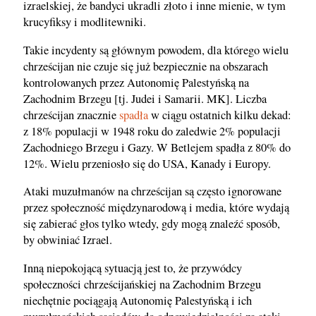
izraelskiej, że bandyci ukradli złoto i inne mienie, w tym
krucyfiksy i modlitewniki.
Takie incydenty są głównym powodem, dla którego wielu
chrześcijan nie czuje się już bezpiecznie na obszarach
kontrolowanych przez Autonomię Palestyńską na
Zachodnim Brzegu [tj. Judei i Samarii. MK]. Liczba
chrześcijan znacznie
spadła
w ciągu ostatnich kilku dekad:
z 18% populacji w 1948 roku do zaledwie 2% populacji
Zachodniego Brzegu i Gazy. W Betlejem spadła z 80% do
12%. Wielu przeniosło się do USA, Kanady i Europy.
Ataki muzułmanów na chrześcijan są często ignorowane
przez społeczność międzynarodową i media, które wydają
się zabierać głos tylko wtedy, gdy mogą znaleźć sposób,
by obwiniać Izrael.
Inną niepokojącą sytuacją jest to, że przywódcy
społeczności chrześcijańskiej na Zachodnim Brzegu
niechętnie pociągają Autonomię Palestyńską i ich