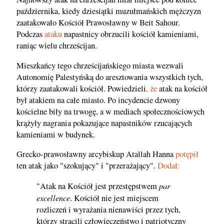
października, kiedy dziesiątki muzułmańskich mężczyzn
zaatakowało Kościół Prawosławny w Beit Sahour.
Podczas
ataku
napastnicy obrzucili kościół kamieniami,
raniąc wielu chrześcijan.
Mieszkańcy tego chrześcijańskiego miasta wezwali
Autonomię Palestyńską do aresztowania wszystkich tych,
którzy zaatakowali kościół. Powiedzieli
, że
atak na kościół
był atakiem na całe miasto. Po incydencie dzwony
kościelne biły na trwogę, a w mediach społecznościowych
krążyły nagrania pokazujące napastników rzucających
kamieniami w budynek.
Grecko-prawosławny arcybiskup Atallah Hanna
potępił
ten atak jako "szokujący" i "przerażający".
Dodał:
par
"Atak na Kościół jest przestępstwem
excellence
. Kościół nie jest miejscem
rozliczeń i wyrażania nienawiści przez tych,
którzy stracili człowieczeństwo i patriotyczny