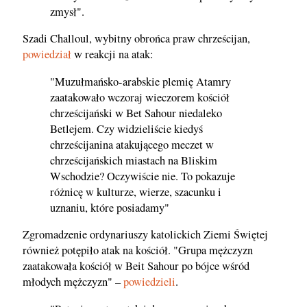
zmysł".
Szadi Challoul, wybitny obrońca praw chrześcijan,
powiedział
w reakcji na atak:
"Muzułmańsko-arabskie plemię Atamry
zaatakowało wczoraj wieczorem kościół
chrześcijański w Bet Sahour niedaleko
Betlejem. Czy widzieliście kiedyś
chrześcijanina atakującego meczet w
chrześcijańskich miastach na Bliskim
Wschodzie? Oczywiście nie. To pokazuje
różnicę w kulturze, wierze, szacunku i
uznaniu, które posiadamy"
Zgromadzenie ordynariuszy katolickich Ziemi Świętej
również potępiło atak na kościół. "Grupa mężczyzn
zaatakowała kościół w Beit Sahour po bójce wśród
młodych mężczyzn" –
powiedzieli
.