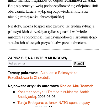
muzułmańskich sąsiadów do odpowiedzialności za ataki.
Boją się zemsty i wolą podporządkować się oficjalnej linii
obarczania Izraela wyłączną odpowiedzialnością za
niedolę mniejszości chrześcijańskiej.
Niestety, można bezpiecznie założyć, że trudna sytuacja
palestyńskich chrześcijan tylko się nasili w świetle
milczenia społeczności międzynarodowej i zrozumiałego
strachu ich własnych przywódców przed odwetem.
ZAPISZ SIĘ NA LISTĘ MAILINGOWĄ
Tematy pokrewne:
Autonomia Palestyńska
,
Prześladowania Chrześcijan
Najnowsze artykuły autorstwa
Khaled Abu Toameh
Koszmar pomysłu Trampa z nuklearną Arabią
Saudyjaską
, 2026-08-06
Turcja Erdogana: członek NATO sponsorujący