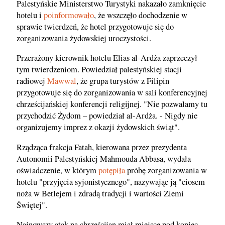
Palestyńskie Ministerstwo Turystyki nakazało zamknięcie
hotelu i
poinformowało
, że wszczęło dochodzenie w
sprawie twierdzeń, że hotel przygotowuje się do
zorganizowania żydowskiej uroczystości.
Przerażony kierownik hotelu Elias al-Ardża zaprzeczył
tym twierdzeniom. Powiedział palestyńskiej stacji
radiowej
Mawwal
, że grupa turystów z Filipin
przygotowuje się do zorganizowania w sali konferencyjnej
chrześcijańskiej konferencji religijnej. "Nie pozwalamy tu
przychodzić Żydom – powiedział al-Ardża. - Nigdy nie
organizujemy imprez z okazji żydowskich świąt".
Rządząca frakcja Fatah, kierowana przez prezydenta
Autonomii Palestyńskiej Mahmouda Abbasa, wydała
oświadczenie, w którym
potępiła
próbę zorganizowania w
hotelu "przyjęcia syjonistycznego", nazywając ją "ciosem
noża w Betlejem i zdradą tradycji i wartości Ziemi
Świętej".
Najnowszy atak na chrześcijan miał miejsce pod koniec