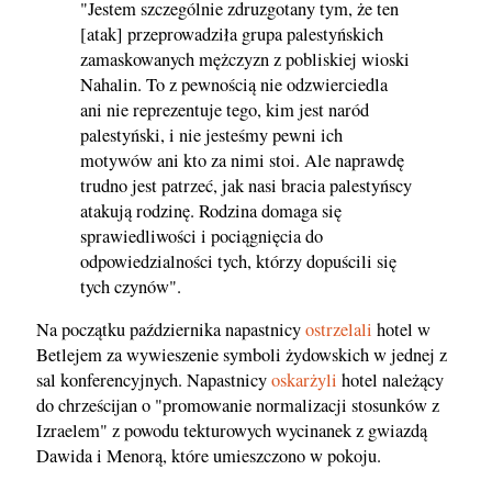
"Jestem szczególnie zdruzgotany tym, że ten
[atak] przeprowadziła grupa palestyńskich
zamaskowanych mężczyzn z pobliskiej wioski
Nahalin. To z pewnością nie odzwierciedla
ani nie reprezentuje tego, kim jest naród
palestyński, i nie jesteśmy pewni ich
motywów ani kto za nimi stoi. Ale naprawdę
trudno jest patrzeć, jak nasi bracia palestyńscy
atakują rodzinę. Rodzina domaga się
sprawiedliwości i pociągnięcia do
odpowiedzialności tych, którzy dopuścili się
tych czynów".
Na początku października napastnicy
ostrzelali
hotel w
Betlejem za wywieszenie symboli żydowskich w jednej z
sal konferencyjnych. Napastnicy
oskarżyli
hotel należący
do chrześcijan o "promowanie normalizacji stosunków z
Izraelem" z powodu tekturowych wycinanek z gwiazdą
Dawida i Menorą, które umieszczono w pokoju.