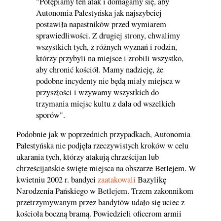
"Potępiamy ten atak i domagamy się, aby
Autonomia Palestyńska jak najszybciej
postawiła napastników przed wymiarem
sprawiedliwości. Z drugiej strony, chwalimy
wszystkich tych, z różnych wyznań i rodzin,
którzy przybyli na miejsce i zrobili wszystko,
aby chronić kościół. Mamy nadzieję, że
podobne incydenty nie będą miały miejsca w
przyszłości i wzywamy wszystkich do
trzymania miejsc kultu z dala od wszelkich
sporów".
Podobnie jak w poprzednich przypadkach, Autonomia
Palestyńska nie podjęła rzeczywistych kroków w celu
ukarania tych, którzy atakują chrześcijan lub
chrześcijańskie święte miejsca na obszarze Betlejem. W
kwietniu 2002 r. bandyci
zaatakowali
Bazylikę
Narodzenia Pańskiego w Betlejem. Trzem zakonnikom
przetrzymywanym przez bandytów udało się uciec z
kościoła boczną bramą. Powiedzieli oficerom armii