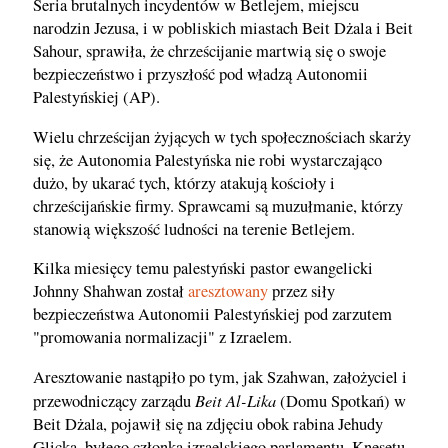
Seria brutalnych incydentów w Betlejem, miejscu
narodzin Jezusa, i w pobliskich miastach Beit Dżala i Beit
Sahour, sprawiła, że chrześcijanie martwią się o swoje
bezpieczeństwo i przyszłość pod władzą Autonomii
Palestyńskiej (AP).
Wielu chrześcijan żyjących w tych społecznościach skarży
się, że Autonomia Palestyńska nie robi wystarczająco
dużo, by ukarać tych, którzy atakują kościoły i
chrześcijańskie firmy. Sprawcami są muzułmanie, którzy
stanowią większość ludności na terenie Betlejem.
Kilka miesięcy temu palestyński pastor ewangelicki
Johnny Shahwan został
aresztowany
przez siły
bezpieczeństwa Autonomii Palestyńskiej pod zarzutem
"promowania normalizacji" z Izraelem.
Aresztowanie nastąpiło po tym, jak Szahwan, założyciel i
Beit Al-Lika
przewodniczący zarządu
(Domu Spotkań) w
Beit Dżala, pojawił się na zdjęciu obok rabina Jehudy
Glicka, byłego członka izraelskiego parlamentu, Knesetu.