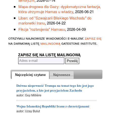
terroryzm
, 2026-07-14
Mapa drogowa dla Gazy: dyplomatyczna fantazja,
która utrzymuje Hamas u władzy
, 2026-06-21
Liban: od "Szwajcarii Bliskiego Wschodu" do
marionetki Iranu
, 2026-04-22
Fikcja "rozbrojenia" Hamasu
, 2026-04-09
otrzymuj najnowsze wiadomości e-mailem:
zapisz się
na darmową listę
mailingową
gatestone institute.
ZAPISZ SIĘ NA LISTĘ MAILINGOWĄ
Najczęściej czytane
Najnowsze
Dziwna niepewność Trumpa na temat tego kto jest jego
przyjacielem, a kto jest przyjacielem Zachodu
autor: Guy Millière
Wojna Islamskiej Republiki Iranu z chrześcijanami
autor: Uzay Bulut