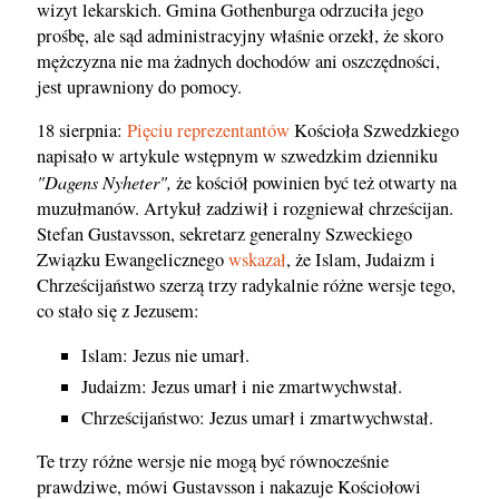
wizyt lekarskich. Gmina Gothenburga odrzuciła jego
prośbę, ale sąd administracyjny właśnie orzekł, że skoro
mężczyzna nie ma żadnych dochodów ani oszczędności,
jest uprawniony do pomocy.
18 sierpnia:
Pięciu reprezentantów
Kościoła Szwedzkiego
napisało w artykule wstępnym w szwedzkim dzienniku
"Dagens Nyheter",
że kościół powinien być też otwarty na
muzułmanów. Artykuł zadziwił i rozgniewał chrześcijan.
Stefan Gustavsson, sekretarz generalny Szweckiego
Związku Ewangelicznego
wskazał
, że Islam, Judaizm i
Chrześcijaństwo szerzą trzy radykalnie różne wersje tego,
co stało się z Jezusem:
Islam: Jezus nie umarł.
Judaizm: Jezus umarł i nie zmartwychwstał.
Chrześcijaństwo: Jezus umarł i zmartwychwstał.
Te trzy różne wersje nie mogą być równocześnie
prawdziwe, mówi Gustavsson i nakazuje Kościołowi