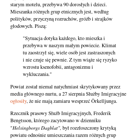
starym motelu, przebywa 90 dorosłych i dzieci.
Mieszanka różnych grup etnicznych jest, według
polityków, przyczyną rozruchów, gróźb i strajków
głodowych. Piszą:
"Sytuacja dotyka każdego, kto mieszka i
przebywa w naszym małym powiecie. Klimat
tu zaostrzył się, wiele osób jest zastraszonych
i nie czuje się pewnie. Z tym wiąże się ryzyko
wzrostu ksenofobii, antagonizmu i
wykluczania."
Powiat został niemal natychmiast skrytykowany przez
media głównego nurtu, a 27 sierpnia Służby Imigracyjne
ogłosiły
, że nie mają zamiaru wesprzeć Örkelljunga.
Rzecznik prasowy Służb Imigracyjnych, Frederik
Bengtsson, którego zacytowano w dzienniku
Helsingborgs Dagblat",
"
był rozzłoszczony krytyką
powiatu odnośnie umieszczania razem różnych grup