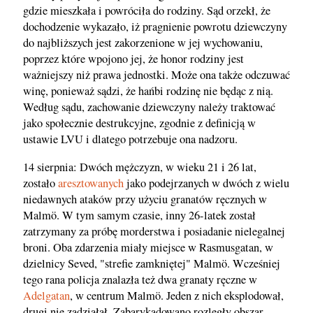
gdzie mieszkała i powróciła do rodziny. Sąd orzekł, że
dochodzenie wykazało, iż pragnienie powrotu dziewczyny
do najbliższych jest zakorzenione w jej wychowaniu,
poprzez które wpojono jej, że honor rodziny jest
ważniejszy niż prawa jednostki. Może ona także odczuwać
winę, ponieważ sądzi, że hańbi rodzinę nie będąc z nią.
Według sądu, zachowanie dziewczyny należy traktować
jako społecznie destrukcyjne, zgodnie z definicją w
ustawie LVU i dlatego potrzebuje ona nadzoru.
14 sierpnia: Dwóch mężczyzn, w wieku 21 i 26 lat,
zostało
aresztowanych
jako podejrzanych w dwóch z wielu
niedawnych ataków przy użyciu granatów ręcznych w
Malmö. W tym samym czasie, inny 26-latek został
zatrzymany za próbę morderstwa i posiadanie nielegalnej
broni. Oba zdarzenia miały miejsce w Rasmusgatan, w
dzielnicy Seved, "strefie zamkniętej" Malmö. Wcześniej
tego rana policja znalazła też dwa granaty ręczne w
Adelgatan
, w centrum Malmö. Jeden z nich eksplodował,
drugi nie zadziałał. Zabarykadowano rozległy obszar