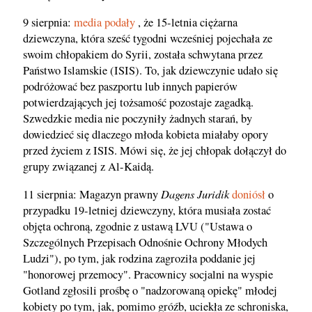
9 sierpnia:
media podały
, że 15-letnia ciężarna
dziewczyna, która sześć tygodni wcześniej pojechała ze
swoim chłopakiem do Syrii, została schwytana przez
Państwo Islamskie (ISIS). To, jak dziewczynie udało się
podróżować bez paszportu lub innych papierów
potwierdzających jej tożsamość pozostaje zagadką.
Szwedzkie media nie poczyniły żadnych starań, by
dowiedzieć się dlaczego młoda kobieta miałaby opory
przed życiem z ISIS. Mówi się, że jej chłopak dołączył do
grupy związanej z Al-Kaidą.
Dagens Juridik
11 sierpnia: Magazyn prawny
doniósł
o
przypadku 19-letniej dziewczyny, która musiała zostać
objęta ochroną, zgodnie z ustawą LVU ("Ustawa o
Szczególnych Przepisach Odnośnie Ochrony Młodych
Ludzi"), po tym, jak rodzina zagroziła poddanie jej
"honorowej przemocy". Pracownicy socjalni na wyspie
Gotland zgłosili prośbę o "nadzorowaną opiekę" młodej
kobiety po tym, jak, pomimo gróźb, uciekła ze schroniska,