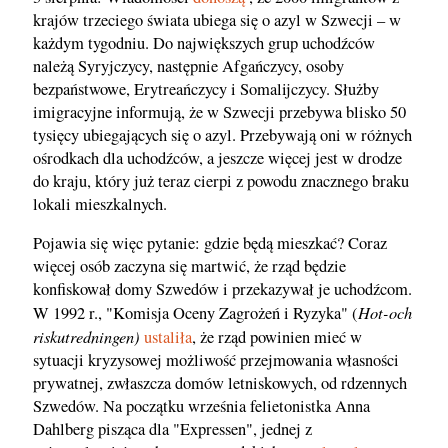
krajów trzeciego świata ubiega się o azyl w Szwecji – w
każdym tygodniu. Do największych grup uchodźców
należą Syryjczycy, następnie Afgańczycy, osoby
bezpaństwowe, Erytreańczycy i Somalijczycy. Służby
imigracyjne informują, że w Szwecji przebywa blisko 50
tysięcy ubiegających się o azyl. Przebywają oni w różnych
ośrodkach dla uchodźców, a jeszcze więcej jest w drodze
do kraju, który już teraz cierpi z powodu znacznego braku
lokali mieszkalnych.
Pojawia się więc pytanie: gdzie będą mieszkać? Coraz
więcej osób zaczyna się martwić, że rząd będzie
konfiskował domy Szwedów i przekazywał je uchodźcom.
Hot-och
W 1992 r., "Komisja Oceny Zagrożeń i Ryzyka" (
riskutredningen)
ustaliła
, że rząd powinien mieć w
sytuacji kryzysowej możliwość przejmowania własności
prywatnej, zwłaszcza domów letniskowych, od rdzennych
Szwedów. Na początku września felietonistka Anna
Dahlberg pisząca dla "Expressen", jednej z