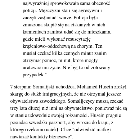
najwyraźniej sprowokowała sama obecność
policji. Mężczyźni stali się agresywni i
zaczęli zasłaniać twarze. Policja była
zmuszona skupić się na ciskanych w nich
kamieniach zamiast udać się do mieszkania,
gdzie mieli wykonać resuscytację
krążeniowo-oddechową na chorym. Ten
musiał czekać kilka cennych minut zanim
otrzymał pomoc, minut, które mogły
uratować mu życie. Nie był to odizolowany
przypadek."
7 sierpnia: Somalijski uchodźca, Mohamed Husein złożył
skargę do służb imigracyjnych, że nie otrzymał jeszcze
obywatelstwa szwedzkiego. Somalijczycy muszą czekać
trzy lata dłużej niż inni na obywatelstwo, ponieważ nie są
w stanie udowodnic swojej tożsamości. Husein pragnie
posiadać szwedzki paszport, aby wrócić do kraju, z
którego rzekomo uciekł. Chce "odwiedzić matkę i
nawiązać kontakty biznesowe".