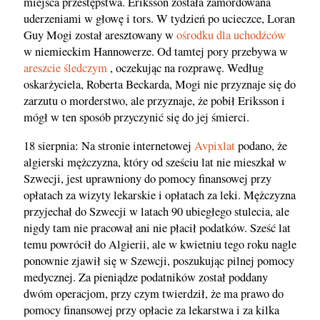
miejsca przestępstwa. Eriksson została zamordowana
uderzeniami w głowę i tors. W tydzień po ucieczce, Loran
Guy Mogi został aresztowany w
ośrodku dla uchodźców
w niemieckim Hannowerze. Od tamtej pory przebywa w
areszcie śledczym
, oczekując na rozprawę. Według
oskarżyciela, Roberta Beckarda, Mogi nie przyznaje się do
zarzutu o morderstwo, ale przyznaje, że pobił Eriksson i
mógł w ten sposób przyczynić się do jej śmierci.
18 sierpnia: Na stronie internetowej
Avpixlat
podano, że
algierski mężczyzna, który od sześciu lat nie mieszkał w
Szwecji, jest uprawniony do pomocy finansowej przy
opłatach za wizyty lekarskie i opłatach za leki. Mężczyzna
przyjechał do Szwecji w latach 90 ubiegłego stulecia, ale
nigdy tam nie pracował ani nie płacił podatków. Sześć lat
temu powrócił do Algierii, ale w kwietniu tego roku nagle
ponownie zjawił się w Szewcji, poszukując pilnej pomocy
medycznej. Za pieniądze podatników został poddany
dwóm operacjom, przy czym twierdził, że ma prawo do
pomocy finansowej przy opłacie za lekarstwa i za kilka