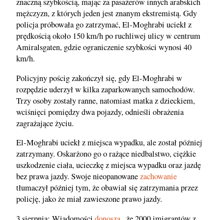
znaczną szybkością, mając za pasażerów innych arabskich
mężczyzn, z których jeden jest znanym ekstremistą. Gdy
policja próbowała go zatrzymać, El-Moghrabi uciekł z
prędkością około 150 km/h po ruchliwej ulicy w centrum
Amiralsgaten, gdzie ograniczenie szybkości wynosi 40
km/h.
Policyjny pościg zakończył się, gdy El-Moghrabi w
rozpędzie uderzył w kilka zaparkowanych samochodów.
Trzy osoby zostały ranne, natomiast matka z dzieckiem,
wciśnięci pomiędzy dwa pojazdy, odnieśli obrażenia
zagrażające życiu.
El-Moghrabi uciekł z miejsca wypadku, ale został później
zatrzymany. Oskarżono go o rażące niedbalstwo, ciężkie
uszkodzenie ciała, ucieczkę z miejsca wypadku oraz jazdę
bez prawa jazdy. Swoje nieopanowane
zachowanie
tłumaczył później tym, że obawiał się zatrzymania przez
policję, jako że miał zawieszone prawo jazdy.
3 sierpnia: Wiadomości
donoszą
, że 2000 imigrantów z