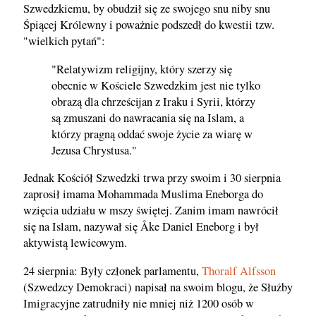
Szwedzkiemu, by obudził się ze swojego snu niby snu
Śpiącej Królewny i poważnie podszedł do kwestii tzw.
"wielkich pytań":
"Relatywizm religijny, który szerzy się
obecnie w Kościele Szwedzkim jest nie tylko
obrazą dla chrześcijan z Iraku i Syrii, którzy
są zmuszani do nawracania się na Islam, a
którzy pragną oddać swoje życie za wiarę w
Jezusa Chrystusa."
Jednak Kościół Szwedzki trwa przy swoim i 30 sierpnia
zaprosił imama Mohammada Muslima Eneborga do
wzięcia udziału w mszy świętej. Zanim imam nawrócił
się na Islam, nazywał się Åke Daniel Eneborg i był
aktywistą lewicowym.
24 sierpnia: Były członek parlamentu,
Thoralf Alfsson
(Szwedzcy Demokraci) napisał na swoim blogu, że Służby
Imigracyjne zatrudniły nie mniej niż 1200 osób w