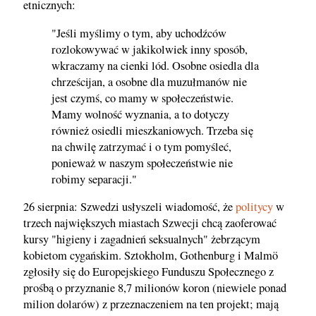
etnicznych:
"Jeśli myślimy o tym, aby uchodźców
rozlokowywać w jakikolwiek inny sposób,
wkraczamy na cienki lód. Osobne osiedla dla
chrześcijan, a osobne dla muzułmanów nie
jest czymś, co mamy w społeczeństwie.
Mamy wolność wyznania, a to dotyczy
również osiedli mieszkaniowych. Trzeba się
na chwilę zatrzymać i o tym pomyśleć,
ponieważ w naszym społeczeństwie nie
robimy separacji."
26 sierpnia: Szwedzi usłyszeli wiadomość, że
politycy
w
trzech największych miastach Szwecji chcą zaoferować
kursy "higieny i zagadnień seksualnych" żebrzącym
kobietom cygańskim. Sztokholm, Gothenburg i Malmö
zgłosiły się do Europejskiego Funduszu Społecznego z
prośbą o przyznanie 8,7 milionów koron (niewiele ponad
milion dolarów) z przeznaczeniem na ten projekt; mają