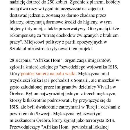
nadzieję dotrzeć do 250 kobiet. Zgodnie z planem, kobiety
mają dwa razy w tygodniu uczęszczać na zajęcia i
dostawać jedzenie, zostaną za darmo zbadane przez
lekarzy, otrzymają darmowe środki do higieny, w tym
higieny intymnej, a także prezerwatywy. Otrzymają także
rekompensatę za "utratę dochodów związanych z brakiem
pracy". Miejscowi politycy z partii opozycyjnych w
Sztokholmie ostro skrytykowali ten projekt.
28 sierpnia: "Afrikas Hom", organizacja imigrantów,
zgłosiła śmierć kolejnego "szwedzkiego wojownika ISIS,
który
poniósł śmierć na polu walki.
Mężczyzna miał
trzydzieści kilka lat i pochodził z Somalii, ale mieszkał w
gęsto zaludnionej przez imigrantów dzielnicy Vivalla w
Örebro. Był on najwyraźniej jednym z trzech mężczyzn,
którzy kilkakrotnie podróżowali, by przyłączyć się do
ISIS, ale byli dwukrotnie zatrzymani w Turcji i odesłani z
powrotem do Szwecji. Mężczyzna był czwartym
mieszkańcem Örebro, który zginął jako terrorysta ISIS.
Przewodniczący "Afrikas Hom" powiedział lokalnej