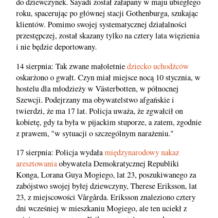
do dziewczynek. Sayadi został załapany w maju ubiegłego
roku, spacerując po głównej stacji Gothenburga, szukając
klientów. Pomimo swojej systematycznej działalności
przestępczej, został skazany tylko na cztery lata więzienia
i nie będzie deportowany.
14 sierpnia: Tak zwane małoletnie
dziecko uchodźców
oskarżono o gwałt. Czyn miał miejsce nocą 10 stycznia, w
hostelu dla młodzieży w Västerbotten, w północnej
Szewcji. Podejrzany ma obywatelstwo afgańskie i
twierdzi, że ma 17 lat. Policja uważa, że zgwałcił on
kobietę, gdy ta była w pijackim stuporze, a zatem, zgodnie
z prawem, "w sytuacji o szczególnym narażeniu."
17 sierpnia: Policja wydała
międzynarodowy nakaz
aresztowania
obywatela Demokratycznej Republiki
Konga, Lorana Guya Mogiego, lat 23, poszukiwanego za
zabójstwo swojej byłej dziewczyny, Therese Eriksson, lat
23, z miejscowości Vårgårda. Eriksson znaleziono cztery
dni wcześniej w mieszkaniu Mogiego, ale ten uciekł z