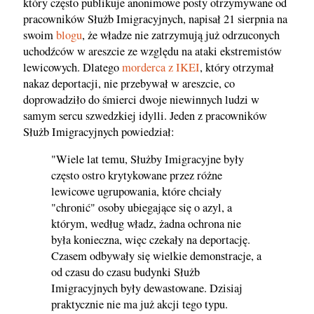
który często publikuje anonimowe posty otrzymywane od
pracowników Służb Imigracyjnych, napisał 21 sierpnia na
swoim
blogu
, że władze nie zatrzymują już odrzuconych
uchodźców w areszcie ze względu na ataki ekstremistów
lewicowych. Dlatego
morderca z IKEI
, który otrzymał
nakaz deportacji, nie przebywał w areszcie, co
doprowadziło do śmierci dwoje niewinnych ludzi w
samym sercu szwedzkiej idylli. Jeden z pracowników
Służb Imigracyjnych powiedział:
"Wiele lat temu, Służby Imigracyjne były
często ostro krytykowane przez różne
lewicowe ugrupowania, które chciały
"chronić" osoby ubiegające się o azyl, a
którym, według władz, żadna ochrona nie
była konieczna, więc czekały na deportację.
Czasem odbywały się wielkie demonstracje, a
od czasu do czasu budynki Służb
Imigracyjnych były dewastowane. Dzisiaj
praktycznie nie ma już akcji tego typu.