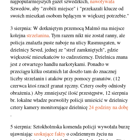
najpopularniejszych gazet szwedzkich,
nawoływała
Szwedów, aby "zrobili miejsce" i "przekazali klucze od
swoich mieszkań osobom będącym w większej potrzebie."
3 sierpnia: W dotkniętym przemocą Malmö ma miejsce
kolejna
strzelanina
. Tym razem nikt nie został ranny, ale
policja znalazła puste naboje na ulicy Rasmusgaten, w
dzielnicy Seved, jednej ze "stref zamkniętych", gdzie
większość mieszkańców to cudzoziemcy. Dzielnica znana
jest z otwartego handlu narkotykami. Ponadto w
przeciągu kilku ostatnich lat doszło tam do znacznej
liczby strzelanin i ataków przy pomocy granatów. (12
czerwca ktoś rzucił granat ręczny. Cztery osoby odniosły
obrażenia.) Aby zmniejszyć ilość przestępstw, 12 sierpnia
br. lokalne władze pozwoliły policji umieścić w dzielnicy
cztery kamery monitorujące dzielnicę
24 godziny na dobę
.
5 sierpnia: Sztokholmska komenda policji wywołała burzę
ujawniając
szokujące fakty
o codziennym życiu na