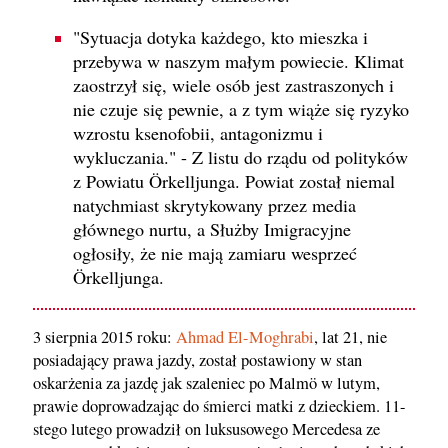
"Sytuacja dotyka każdego, kto mieszka i
przebywa w naszym małym powiecie. Klimat
zaostrzył się, wiele osób jest zastraszonych i
nie czuje się pewnie, a z tym wiąże się ryzyko
wzrostu ksenofobii, antagonizmu i
wykluczania." - Z listu do rządu od polityków
z Powiatu Örkelljunga. Powiat został niemal
natychmiast skrytykowany przez media
głównego nurtu, a Służby Imigracyjne
ogłosiły, że nie mają zamiaru wesprzeć
Örkelljunga.
3 sierpnia 2015 roku:
Ahmad El-Moghrabi
, lat 21, nie
posiadający prawa jazdy, został postawiony w stan
oskarżenia za jazdę jak szaleniec po Malmö w lutym,
prawie doprowadzając do śmierci matki z dzieckiem. 11-
stego lutego prowadził on luksusowego Mercedesa ze