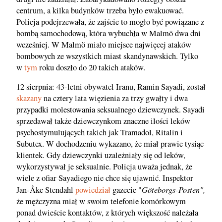
centrum, a kilka budynków trzeba było ewakuować.
Policja podejrzewała, że zajście to mogło być powiązane z
bombą samochodową, która wybuchła w Malmö dwa dni
wcześniej. W Malmö miało miejsce najwięcej ataków
bombowych ze wszystkich miast skandynawskich. Tylko
w
tym
roku doszło do 20 takich ataków.
12 sierpnia: 43-letni obywatel Iranu, Ramin Sayadi, został
skazany
na cztery lata więzienia za trzy gwałty i dwa
przypadki molestowania seksualnego dziewczynek. Sayadi
sprzedawał także dziewczynkom znaczne ilości leków
psychostymulujących takich jak Tramadol, Ritalin i
Subutex. W dochodzeniu wykazano, że miał prawie tysiąc
klientek. Gdy dziewczynki uzależniały się od leków,
wykorzystywał je seksualnie. Policja uważa jednak, że
wiele z ofiar Sayadiego nie chce się ujawnić. Inspektor
Göteborgs-Posten",
Jan-Åke Stendahl
powiedział
gazecie "
że mężczyzna miał w swoim telefonie komórkowym
ponad dwieście kontaktów, z których większość należała