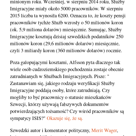
minionym roku. Wcześniej, w sierpniu 2014 roku, Służby
Imigracyjne miały około 5000 pracowników. W sierpniu
2015 liczba ta wynosiła 6200. Oznacza to, że koszty pensji
pracowników tychże Służb wzrosły o 50 milionów koron
(ok. 5,9 miliona dolarów) miesięcznie. Sumując, Służby
Imigracyjne kosztują dzisiaj szwedzkich podatników 250
milionów koron (29,6 milionów dolarów) miesięcznie,
czyli 3 miliardy koron (360 milionów dolarów) rocznie.
Poza galopującymi kosztami, Alfsson pyta dlaczego tak
wiele osób cudzoziemskiego pochodzenia zostaje obecnie
zatrudnianych w Służbach Imigracyjnych. Pisze: "
Zastanawiam się, jakiego rodzaju weryfikacji Służby
Imigracyjne poddają osoby, które zatrudniają. Czy
mogliby to być pracownicy o statusie mieszkańców
Szwecji, którzy używają fałszywych dokumentów
potwierdzających tożsamość? Czy wśród pracowników są
sympatycy ISIS?"
Okazuje się, że są.
Szwedzki autor i komentator polityczny,
Merit Wager
,