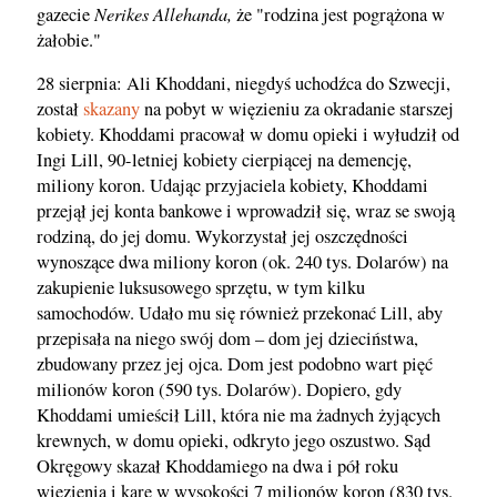
Nerikes Allehanda,
gazecie
że "rodzina jest pogrążona w
żałobie."
28 sierpnia: Ali Khoddani, niegdyś uchodźca do Szwecji,
został
skazany
na pobyt w więzieniu za okradanie starszej
kobiety. Khoddami pracował w domu opieki i wyłudził od
Ingi Lill, 90-letniej kobiety cierpiącej na demencję,
miliony koron. Udając przyjaciela kobiety, Khoddami
przejął jej konta bankowe i wprowadził się, wraz se swoją
rodziną, do jej domu. Wykorzystał jej oszczędności
wynoszące dwa miliony koron (ok. 240 tys. Dolarów) na
zakupienie luksusowego sprzętu, w tym kilku
samochodów. Udało mu się również przekonać Lill, aby
przepisała na niego swój dom – dom jej dzieciństwa,
zbudowany przez jej ojca. Dom jest podobno wart pięć
milionów koron (590 tys. Dolarów). Dopiero, gdy
Khoddami umieścił Lill, która nie ma żadnych żyjących
krewnych, w domu opieki, odkryto jego oszustwo. Sąd
Okręgowy skazał Khoddamiego na dwa i pół roku
więzienia i karę w wysokości 7 milionów koron (830 tys.