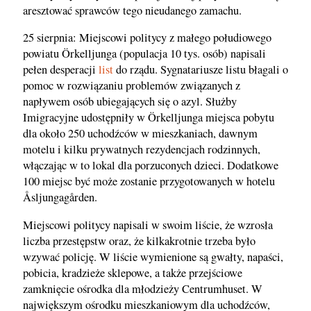
aresztować sprawców tego nieudanego zamachu.
25 sierpnia: Miejscowi politycy z małego połudiowego
powiatu Örkelljunga (populacja 10 tys. osób) napisali
pełen desperacji
list
do rządu. Sygnatariusze listu błagali o
pomoc w rozwiązaniu problemów związanych z
napływem osób ubiegających się o azyl. Służby
Imigracyjne udostępniły w Örkelljunga miejsca pobytu
dla około 250 uchodźców w mieszkaniach, dawnym
motelu i kilku prywatnych rezydencjach rodzinnych,
włączając w to lokal dla porzuconych dzieci. Dodatkowe
100 miejsc być może zostanie przygotowanych w hotelu
Åsljungagården.
Miejscowi politycy napisali w swoim liście, że wzrosła
liczba przestępstw oraz, że kilkakrotnie trzeba było
wzywać policję. W liście wymienione są gwałty, napaści,
pobicia, kradzieże sklepowe, a także przejściowe
zamknięcie ośrodka dla młodzieży Centrumhuset. W
największym ośrodku mieszkaniowym dla uchodźców,