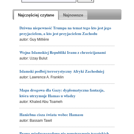
Najczęściej czytane
Najnowsze
Dziwna niepewność Trumpa na temat tego kto jest jego
przyjacielem, a kto jest przyjacielem Zachodu
autor: Guy Millière
Wojna Islamskiej Republiki Iranu z chrześcijanami
autor: Uzay Bulut
Islamski podbój terrorystyczny Afryki Zachodniej
autor: Lawrence A. Franklin
Mapa drogowa dla Gazy: dyplomatyczna fantazja,
która utrzymuje Hamas u władzy
autor: Khaled Abu Toameh
Haniebna cisza świata wobec Hamasu
autor: Bassam Tawil
Prawo międzynarodowe nie powstrzymuje tyrańskich