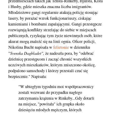
przedmieściach takich jak Tensta-Rinkeby, Hjulsta, Kista
i Husby, gdzie mieszka znaczna liczba imigrantów.
Młodzieżowe gangi regularnie atakują policję stosując
lasery, by porażać wzrok funkcjonariuszy, ciskając
kamieniami i bombami zapalającymi. Gangi przestępcze
rozwiązują konflikty strzelając do siebie w miejscach
publicznych, ryzykując tym życie niewinnych osób, które
akurat mogą znaleźć się na linii ognia. Oficer policji,
Nikolina Bucht napisała w
felietonie
w dzienniku
Svenska Dagbladet",
"
że nadeszła pora, by "odebrać
dzielnicę przestępcom i zacząć chronić wszystkich
uczciwych mieszkańców, którym zniszczono okolicę,
podpalono samochody i którzy przestali czuć się
bezpiecznie." Napisała:
"W ubiegłym tygodniu moi współpracownicy
zostali wezwani do przypadku nagłego
zatrzymania krążenia w Rinkeby...Gdy dotarli
na miejsce, "powitała" ich grupka około
dziesięciu młodych mężczyzn, których