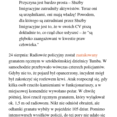
Przyczyna jest bardzo prosta – Służby
Imigracyjne zatrudniły aktywistów. Teraz oni
są urzędnikami, oni mają władzę! Powodem,
dla którego są zatrudniani przez Służby
Imigracyjne jest to, że w swoich CV piszą
dokładnie to, co rząd chce usłyszeć – że "są
głęboko zaangażowani w kwestie praw
człowieka."
24 sierpnia: Radiowóz policyjny został
zaatakowany
granatem ręcznym w sztokholmskiej dzielnicy Tumba. W
samochodzie przebywało wówczas czterech policjantów.
Gdyby nie to, że pojazd był opancerzony, incydent mógł
był zakończyć się rozlewem krwi. Atak rozpoczął się, gdy
kilka osób rzuciło kamieniami w funkcjonariuszy, a w
miejscowej komendzie wywołano pożar. W chwilę
później, ktoś rzucił ręcznym granatem, który wylądował
ok. 1,5 m od radiowozu. Nikt nie odniósł obrażeń, ale
odłamki granatu wybiły w pojeździe 105 dziur. Pomimo
intensywnych wysiłków policji, do tej pory nie udało się