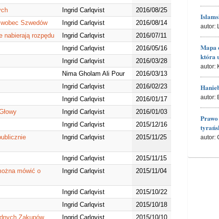
ych
Ingrid Carlqvist
2016/08/25
Islams
w wobec Szwedów
Ingrid Carlqvist
2016/08/14
autor:
e nabierają rozpędu
Ingrid Carlqvist
2016/07/11
Mapa d
Ingrid Carlqvist
2016/05/16
która 
Ingrid Carlqvist
2016/03/28
autor:
Nima Gholam Ali Pour
2016/03/13
Ingrid Carlqvist
2016/02/23
Hanieb
autor:
Ingrid Carlqvist
2016/01/17
 Głowy
Ingrid Carlqvist
2016/01/03
Prawo
Ingrid Carlqvist
2015/12/16
tyrańs
ublicznie
Ingrid Carlqvist
2015/11/25
autor:
Ingrid Carlqvist
2015/11/15
 można mówić o
Ingrid Carlqvist
2015/11/04
Ingrid Carlqvist
2015/10/22
Ingrid Carlqvist
2015/10/18
adnych Zakupów
Ingrid Carlqvist
2015/10/10