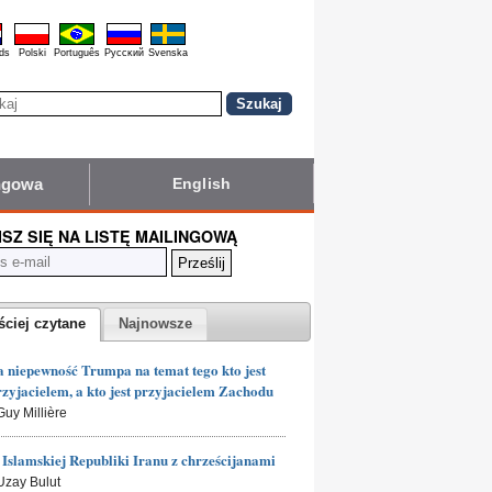
ds
Polski
Português
Pyccĸий
Svenska
ingowa
English
ISZ SIĘ NA LISTĘ MAILINGOWĄ
ściej czytane
Najnowsze
 niepewność Trumpa na temat tego kto jest
rzyjacielem, a kto jest przyjacielem Zachodu
Guy Millière
Islamskiej Republiki Iranu z chrześcijanami
 Uzay Bulut