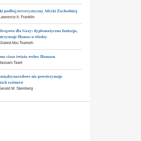
ki podbój terrorystyczny Afryki Zachodniej
 Lawrence A. Franklin
rogowa dla Gazy: dyplomatyczna fantazja,
utrzymuje Hamas u władzy
 Khaled Abu Toameh
na cisza świata wobec Hamasu
 Bassam Tawil
 międzynarodowe nie powstrzymuje
kich reżimów
 Gerald M. Steinberg