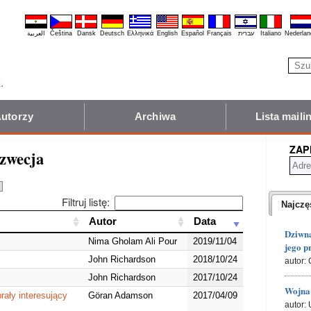
العربية
Čeština
Dansk
Deutsch
Ελληνικά
English
Español
Français
עברית
Italiano
Nederlan
utorzy
Archiwa
Lista mail
ZAP
zwecja
Filtruj listę:
Najczę
Autor
Autor
Data
Data
Dziwna
Nima Gholam Ali Pour
2019/11/04
jego p
John Richardson
2018/10/24
autor: 
John Richardson
2017/10/24
Wojna 
ały interesujący
Göran Adamson
2017/04/09
autor: