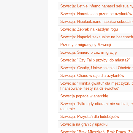
Szwecja: Letnie inferno napaści seksualn
Szwecja: Narastająca przemoc azylantó
Szwecja: Nieokiełznane napaści seksualn
Szwecja: Żebrak na każdym rogu
Szwecja: Napaści seksualne na basenach
Przemysł migracyjny Szwecji
Szwecja: Śmierć przez imigrację
Szwecja: "Czy Talib przybył do miasta?"
Szwecja: Gwałty, Uniewinnienia i Obcięte
Szwecja: Chaos w raju dla azylantów
Szwecja: "Klinika gwałtu" dla mężczyzn, p
finansowane "testy na dziewictwo"
Szwecja popada w anarchię
Szwecja: Tylko gdy ofiarami nie są biali,
rasizmie
Szwecja: Przystań dla ludobójców
Szwecja na granicy upadku
Szwecja: "Brak Mieszkań, Brak Pracy, Ż