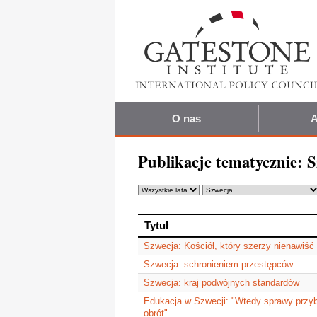
O nas
A
Publikacje tematycznie:
S
Tytuł
Tytuł
Szwecja: Kościół, który szerzy nienawiść
Szwecja: schronieniem przestępców
Szwecja: kraj podwójnych standardów
Edukacja w Szwecji: "Wtedy sprawy przybr
obrót"