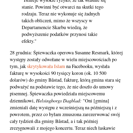
stanie. Powinni być otwarci na skutki tego
rodzaju. Teraz nie wykonuje się żadnych
takich obliczeń, mimo że wszyscy w
Departamencie Skarbu wiedzą, że
podwyższenie podatków przynosi takie
efekty."
28 grudnia: Śpiewaczka operowa Susanne Resmark, której
występy zostały odwołane w wielu miejscowościach po
tym, jak
skrytykowała Islam
na Facebooku, wysłała
fakturę w wysokości 90 tysięcy koron (ok. 10 500
dolarów) do gminy Båstad, fakturę, którą gmina stara się
podważyć na podstawie tego, że nie doszło do umowy
pisemnej. Śpiewaczka powiedziała miejscowemu
Helsingborgs Dagblad:
dziennikowi,
"Oni [gmina]
zmieniali datę występu z wcześniejszą na późniejszą i z
powrotem, przez co byłam zmuszona zarezerwować swój
cały tydzień dla gminy Båstad, a i tak później
zrezygnowali z mojego koncertu. Teraz niech łaskawie