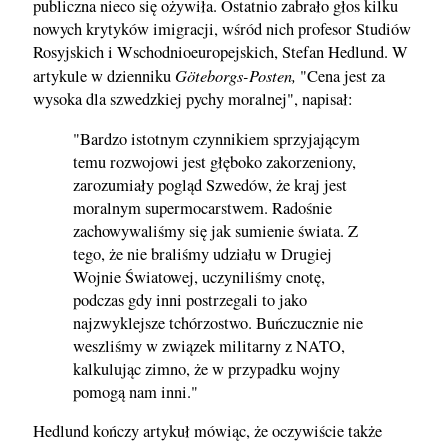
publiczna nieco się ożywiła. Ostatnio zabrało głos kilku
nowych krytyków imigracji, wśród nich profesor Studiów
Rosyjskich i Wschodnioeuropejskich, Stefan Hedlund. W
Göteborgs-Posten,
artykule w dzienniku
"Cena jest za
wysoka dla szwedzkiej pychy moralnej", napisał:
"Bardzo istotnym czynnikiem sprzyjającym
temu rozwojowi jest głęboko zakorzeniony,
zarozumiały pogląd Szwedów, że kraj jest
moralnym supermocarstwem. Radośnie
zachowywaliśmy się jak sumienie świata. Z
tego, że nie braliśmy udziału w Drugiej
Wojnie Światowej, uczyniliśmy cnotę,
podczas gdy inni postrzegali to jako
najzwyklejsze tchórzostwo. Buńczucznie nie
weszliśmy w związek militarny z NATO,
kalkulując zimno, że w przypadku wojny
pomogą nam inni."
Hedlund kończy artykuł mówiąc, że oczywiście także