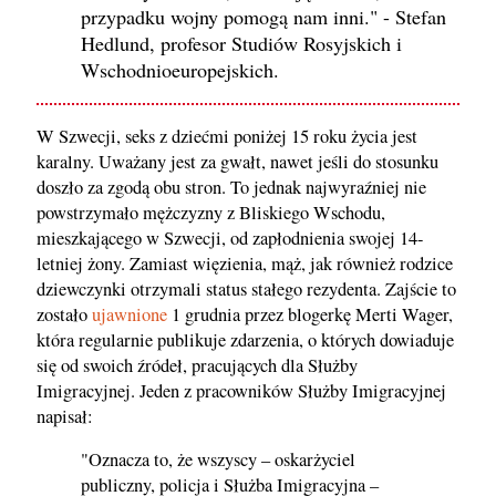
przypadku wojny pomogą nam inni." - Stefan
Hedlund, profesor Studiów Rosyjskich i
Wschodnioeuropejskich.
W Szwecji, seks z dziećmi poniżej 15 roku życia jest
karalny. Uważany jest za gwałt, nawet jeśli do stosunku
doszło za zgodą obu stron. To jednak najwyraźniej nie
powstrzymało mężczyzny z Bliskiego Wschodu,
mieszkającego w Szwecji, od zapłodnienia swojej 14-
letniej żony. Zamiast więzienia, mąż, jak również rodzice
dziewczynki otrzymali status stałego rezydenta. Zajście to
zostało
ujawnione
1 grudnia przez blogerkę Merti Wager,
która regularnie publikuje zdarzenia, o których dowiaduje
się od swoich źródeł, pracujących dla Służby
Imigracyjnej. Jeden z pracowników Służby Imigracyjnej
napisał:
"Oznacza to, że wszyscy – oskarżyciel
publiczny, policja i Służba Imigracyjna –