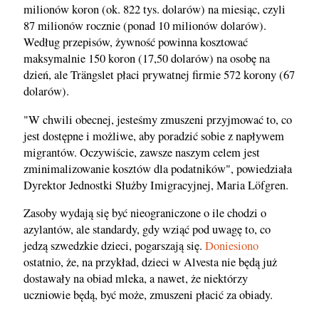
milionów koron (ok. 822 tys. dolarów) na miesiąc, czyli
87 milionów rocznie (ponad 10 milionów dolarów).
Według przepisów, żywność powinna kosztować
maksymalnie 150 koron (17,50 dolarów) na osobę na
dzień, ale Trängslet płaci prywatnej firmie 572 korony (67
dolarów).
"W chwili obecnej, jesteśmy zmuszeni przyjmować to, co
jest dostępne i możliwe, aby poradzić sobie z napływem
migrantów. Oczywiście, zawsze naszym celem jest
zminimalizowanie kosztów dla podatników", powiedziała
Dyrektor Jednostki Służby Imigracyjnej, Maria Löfgren.
Zasoby wydają się być nieograniczone o ile chodzi o
azylantów, ale standardy, gdy wziąć pod uwagę to, co
jedzą szwedzkie dzieci, pogarszają się.
Doniesiono
ostatnio, że, na przykład, dzieci w Alvesta nie będą już
dostawały na obiad mleka, a nawet, że niektórzy
uczniowie będą, być może, zmuszeni płacić za obiady.