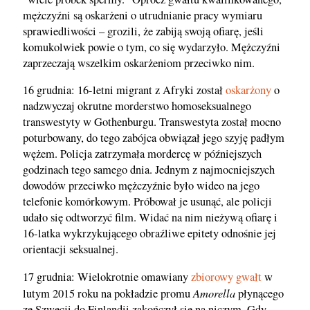
mężczyźni są oskarżeni o utrudnianie pracy wymiaru
sprawiedliwości – grozili, że zabiją swoją ofiarę, jeśli
komukolwiek powie o tym, co się wydarzyło. Mężczyźni
zaprzeczają wszelkim oskarżeniom przeciwko nim.
16 grudnia: 16-letni migrant z Afryki został
oskarżony
o
nadzwyczaj okrutne morderstwo homoseksualnego
transwestyty w Gothenburgu. Transwestyta został mocno
poturbowany, do tego zabójca obwiązał jego szyję padłym
wężem. Policja zatrzymała mordercę w późniejszych
godzinach tego samego dnia. Jednym z najmocniejszych
dowodów przeciwko mężczyźnie było wideo na jego
telefonie komórkowym. Próbował je usunąć, ale policji
udało się odtworzyć film. Widać na nim nieżywą ofiarę i
16-latka wykrzykującego obraźliwe epitety odnośnie jej
orientacji seksualnej.
17 grudnia: Wielokrotnie omawiany
zbiorowy gwałt
w
Amorella
lutym 2015 roku na pokładzie promu
płynącego
ze Szwecji do Finlandii zakończył się na niczym. Gdy