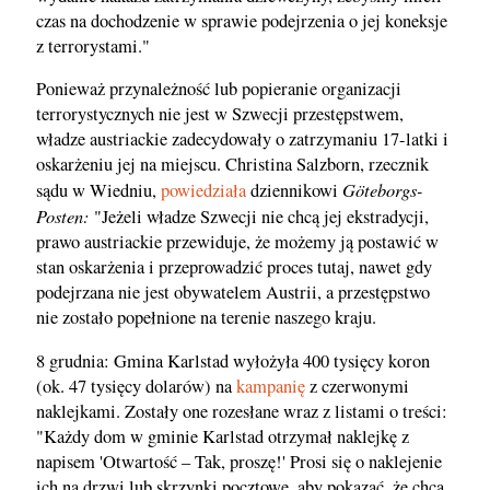
czas na dochodzenie w sprawie podejrzenia o jej koneksje
z terrorystami."
Ponieważ przynależność lub popieranie organizacji
terrorystycznych nie jest w Szwecji przestępstwem,
władze austriackie zadecydowały o zatrzymaniu 17-latki i
oskarżeniu jej na miejscu. Christina Salzborn, rzecznik
Göteborgs-
sądu w Wiedniu,
powiedziała
dziennikowi
Posten:
"Jeżeli władze Szwecji nie chcą jej ekstradycji,
prawo austriackie przewiduje, że możemy ją postawić w
stan oskarżenia i przeprowadzić proces tutaj, nawet gdy
podejrzana nie jest obywatelem Austrii, a przestępstwo
nie zostało popełnione na terenie naszego kraju.
8 grudnia: Gmina Karlstad wyłożyła 400 tysięcy koron
(ok. 47 tysięcy dolarów) na
kampanię
z czerwonymi
naklejkami. Zostały one rozesłane wraz z listami o treści:
"Każdy dom w gminie Karlstad otrzymał naklejkę z
napisem 'Otwartość – Tak, proszę!' Prosi się o naklejenie
ich na drzwi lub skrzynki pocztowe, aby pokazać, że chcą