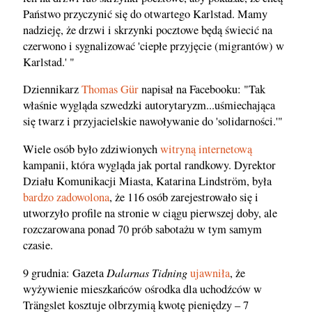
Państwo przyczynić się do otwartego Karlstad. Mamy
nadzieję, że drzwi i skrzynki pocztowe będą świecić na
czerwono i sygnalizować 'ciepłe przyjęcie (migrantów) w
Karlstad.' "
Dziennikarz
Thomas G
ü
r
napisał na Facebooku: "Tak
właśnie wygląda szwedzki autorytaryzm...uśmiechająca
się twarz i przyjacielskie nawoływanie do 'solidarności.'"
Wiele osób było zdziwionych
witryną internetową
kampanii, która wygląda jak portal randkowy. Dyrektor
Działu Komunikacji Miasta, Katarina Lindström, była
bardzo zadowolona
, że 116 osób zarejestrowało się i
utworzyło profile na stronie w ciągu pierwszej doby, ale
rozczarowana ponad 70 prób sabotażu w tym samym
czasie.
Dalarnas Tidning
9 grudnia: Gazeta
ujawniła
, że
wyżywienie mieszkańców ośrodka dla uchodźców w
Trängslet kosztuje olbrzymią kwotę pieniędzy – 7