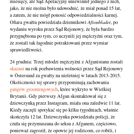
miesięcy, ale Sąd Apelacyjny uniewinnił jednego z nich,
jako, że nie można było udowodnić, że miał ponad 15 lat,
a zatem, że nie mógł ponosić odpowiedzialności karnej.
Aftonbladet
Ofiara gwałtu powiedziała dziennikowi
, po
wydaniu wyroku przez Sąd Rejonowy, że była bardzo
przygnębiona po tym, co uczynili jej mężczyźni oraz tym,
że zostali tak łagodnie potraktowani przez wymiar
sprawiedliwości.
24 grudnia: Trzej młodzi mężczyźni z Afganistanu zostali
skazani
na rok pozbawienia wolności przez Sąd Rejonowy
w Östersund za gwałty na nieletniej w latach 2013-2015.
Okoliczności tej sprawy przypominają zachowania
gangów groomingowych
, które wykryto w Wielkiej
Brytanii. Gdy pierwszy Afgan skontaktował się z
dziewczynką przez Instagram, miała ona zaledwie 11 lat.
Kiedy zaczęli spotykać się po kilku tygodniach, właśnie
skończyła 12 lat. Dziewczynka powiedziała policji, że
czuła się przymuszana do seksu z Afganem, częściowo,
ponieważ zagroził, że opowie jej rodzicom, co robili, i