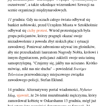
oszustwem", a także szkodzące wizerunkowi Szwecji na
scenie organizacji międzynarodowych.
11
grudnia: Gdy na oczach całego świata odbywał się
bankiet noblowski, przed Urzędem Miasta w Sztokholmie
odbywał się
cichy protest
. Wśród protestujących była
grupa policjantów, którzy pragnęli okazać swoje
niezadowolenie z powodu zbyt niskich płac i sytuacji
zawodowej. Ponieważ zabroniono używać im głośników,
aby nie przeszkadzali laureatom Nagrody Nobla, królowi i
innym dygnitarzom, policjanci zakleili swoje usta taśmą
samoprzylepną. "Czujemy się, jakby nas uciszano. Krótko
Sveriges
mówiąc, nikt nas nie słucha" – powiedział
Television
przewodniczący miejscowego związku
zawodowego policji, Stefan Eklund.
Nyheter
14 grudnia: Alternatywny portal wiadomości,
Idag,
ujawnił
, że 24-letni muzułmański mężczyzna, który
zamordował kobietę w Oskarshamn 13 grudnia, mógł już
być cztery lata wcześniej deportowany ze Szwecji. 24-