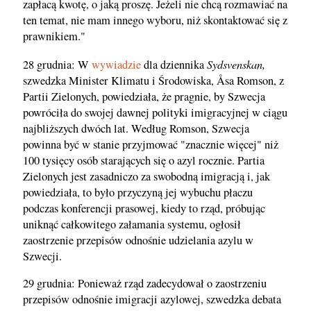
zapłacą kwotę, o jaką proszę. Jeżeli nie chcą rozmawiać na
ten temat, nie mam innego wyboru, niż skontaktować się z
prawnikiem."
Sydsvenskan,
28 grudnia: W
wywiadzie
dla dziennika
szwedzka Minister Klimatu i Środowiska, Åsa Romson, z
Partii Zielonych, powiedziała, że pragnie, by Szwecja
powróciła do swojej dawnej polityki imigracyjnej w ciągu
najbliższych dwóch lat. Według Romson, Szwecja
powinna być w stanie przyjmować "znacznie więcej" niż
100 tysięcy osób starających się o azyl rocznie. Partia
Zielonych jest zasadniczo za swobodną imigracją i, jak
powiedziała, to było przyczyną jej wybuchu płaczu
podczas konferencji prasowej, kiedy to rząd, próbując
uniknąć całkowitego załamania systemu, ogłosił
zaostrzenie przepisów odnośnie udzielania azylu w
Szwecji.
29 grudnia: Ponieważ rząd zadecydował o zaostrzeniu
przepisów odnośnie imigracji azylowej, szwedzka debata