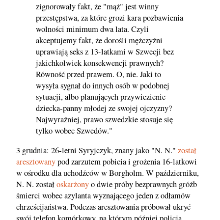
zignorowały fakt, że "mąż" jest winny
przestępstwa, za które grozi kara pozbawienia
wolności minimum dwa lata. Czyli
akceptujemy fakt, że dorośli mężczyźni
uprawiają seks z 13-latkami w Szwecji bez
jakichkolwiek konsekwencji prawnych?
Równość przed prawem. O, nie. Jaki to
wysyła sygnał do innych osób w podobnej
sytuacji, albo planujących przywiezienie
dziecka-panny młodej ze swojej ojczyzny?
Najwyraźniej, prawo szwedzkie stosuje się
tylko wobec Szwedów."
3 grudnia: 26-letni Syryjczyk, znany jako "N. N."
został
aresztowany
pod zarzutem pobicia i grożenia 16-latkowi
w ośrodku dla uchodźców w Borgholm. W październiku,
N. N. został
oskarżony
o dwie próby bezprawnych gróźb
śmierci wobec azylanta wyznającego jeden z odłamów
chrześcijaństwa. Podczas aresztowania próbował ukryć
swój telefon komórkowy, na którym później policja