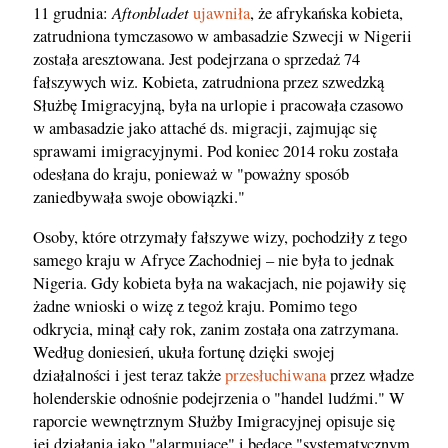
Aftonbladet
11 grudnia:
ujawniła
, że afrykańska kobieta,
zatrudniona tymczasowo w ambasadzie Szwecji w Nigerii
została aresztowana. Jest podejrzana o sprzedaż 74
fałszywych wiz. Kobieta, zatrudniona przez szwedzką
Służbę Imigracyjną, była na urlopie i pracowała czasowo
w ambasadzie jako attaché ds. migracji, zajmując się
sprawami imigracyjnymi. Pod koniec 2014 roku została
odesłana do kraju, ponieważ w "poważny sposób
zaniedbywała swoje obowiązki."
Osoby, które otrzymały fałszywe wizy, pochodziły z tego
samego kraju w Afryce Zachodniej – nie była to jednak
Nigeria. Gdy kobieta była na wakacjach, nie pojawiły się
żadne wnioski o wizę z tegoż kraju. Pomimo tego
odkrycia, minął cały rok, zanim została ona zatrzymana.
Według doniesień, ukuła fortunę dzięki swojej
działalności i jest teraz także
przesłuchiwana
przez władze
holenderskie odnośnie podejrzenia o "handel ludźmi." W
raporcie wewnętrznym Służby Imigracyjnej opisuje się
jej działania jako "alarmujące" i będące "systematycznym