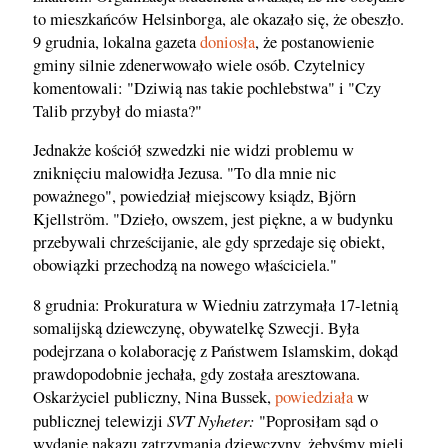
to mieszkańców Helsinborga, ale okazało się, że obeszło.
9 grudnia, lokalna gazeta
doniosła
, że postanowienie
gminy silnie zdenerwowało wiele osób. Czytelnicy
komentowali: "Dziwią nas takie pochlebstwa" i "Czy
Talib przybył do miasta?"
Jednakże kościół szwedzki nie widzi problemu w
zniknięciu malowidła Jezusa. "To dla mnie nic
poważnego", powiedział miejscowy ksiądz, Björn
Kjellström. "Dzieło, owszem, jest piękne, a w budynku
przebywali chrześcijanie, ale gdy sprzedaje się obiekt,
obowiązki przechodzą na nowego właściciela."
8 grudnia: Prokuratura w Wiedniu zatrzymała 17-letnią
somalijską dziewczynę, obywatelkę Szwecji. Była
podejrzana o kolaborację z Państwem Islamskim, dokąd
prawdopodobnie jechała, gdy została aresztowana.
Oskarżyciel publiczny, Nina Bussek,
powiedziała
w
SVT Nyheter:
publicznej telewizji
"Poprosiłam sąd o
wydanie nakazu zatrzymania dziewczyny, żebyśmy mieli