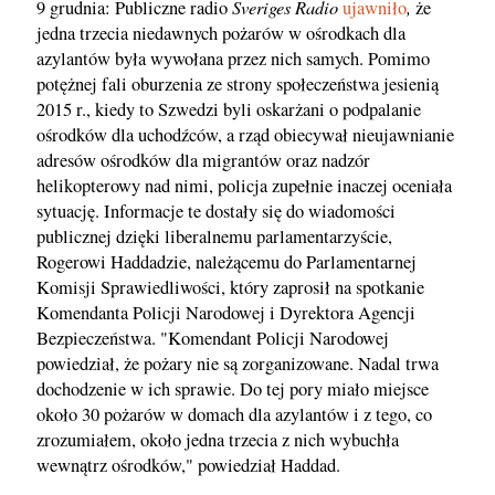
Sveriges Radio
,
9 grudnia: Publiczne radio
ujawniło
że
jedna trzecia niedawnych pożarów w ośrodkach dla
azylantów była wywołana przez nich samych. Pomimo
potężnej fali oburzenia ze strony społeczeństwa jesienią
2015 r., kiedy to Szwedzi byli oskarżani o podpalanie
ośrodków dla uchodźców, a rząd obiecywał nieujawnianie
adresów ośrodków dla migrantów oraz nadzór
helikopterowy nad nimi, policja zupełnie inaczej oceniała
sytuację. Informacje te dostały się do wiadomości
publicznej dzięki liberalnemu parlamentarzyście,
Rogerowi Haddadzie, należącemu do Parlamentarnej
Komisji Sprawiedliwości, który zaprosił na spotkanie
Komendanta Policji Narodowej i Dyrektora Agencji
Bezpieczeństwa. "Komendant Policji Narodowej
powiedział, że pożary nie są zorganizowane. Nadal trwa
dochodzenie w ich sprawie. Do tej pory miało miejsce
około 30 pożarów w domach dla azylantów i z tego, co
zrozumiałem, około jedna trzecia z nich wybuchła
wewnątrz ośrodków," powiedział Haddad.