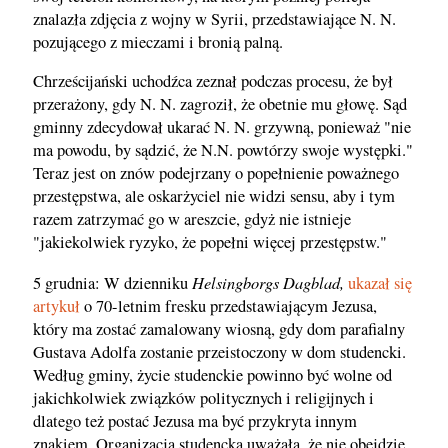
znalazła zdjęcia z wojny w Syrii, przedstawiające N. N.
pozującego z mieczami i bronią palną.
Chrześcijański uchodźca zeznał podczas procesu, że był
przerażony, gdy N. N. zagroził, że obetnie mu głowę. Sąd
gminny zdecydował ukarać N. N. grzywną, ponieważ "nie
ma powodu, by sądzić, że N.N. powtórzy swoje występki."
Teraz jest on znów podejrzany o popełnienie poważnego
przestępstwa, ale oskarżyciel nie widzi sensu, aby i tym
razem zatrzymać go w areszcie, gdyż nie istnieje
"jakiekolwiek ryzyko, że popełni więcej przestępstw."
Helsingborgs Dagblad,
5 grudnia: W dzienniku
ukazał się
artykuł
o 70-letnim fresku przedstawiającym Jezusa,
który ma zostać zamalowany wiosną, gdy dom parafialny
Gustava Adolfa zostanie przeistoczony w dom studencki.
Według gminy, życie studenckie powinno być wolne od
jakichkolwiek związków politycznych i religijnych i
dlatego też postać Jezusa ma być przykryta innym
znakiem. Organizacja studencka uważała, że nie obejdzie