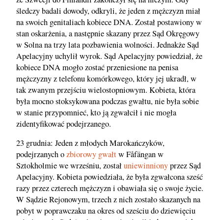
śledczy badali dowody, odkryli, że jeden z mężczyzn miał
na swoich genitaliach kobiece DNA. Został postawiony w
stan oskarżenia, a następnie skazany przez Sąd Okręgowy
w Solna na trzy lata pozbawienia wolności. Jednakże Sąd
Apelacyjny uchylił wyrok. Sąd Apelacyjny powiedział, że
kobiece DNA mogło zostać przeniesione na penisa
mężczyzny z telefonu komórkowego, który jej ukradł, w
tak zwanym przejściu wielostopniowym. Kobieta, która
była mocno stoksykowana podczas gwałtu, nie była sobie
w stanie przypomnieć, kto ją zgwałcił i nie mogła
zidentyfikować podejrzanego.
23 grudnia: Jeden z młodych Marokańczyków,
podejrzanych o
zbiorowy gwałt
w Fåfängan w
Sztokholmie we wrześniu, został
uniewinniony
przez Sąd
Apelacyjny. Kobieta powiedziała, że była zgwałcona sześć
razy przez czterech mężczyzn i obawiała się o swoje życie.
W Sądzie Rejonowym, trzech z nich zostało skazanych na
pobyt w poprawczaku na okres od sześciu do dziewięciu