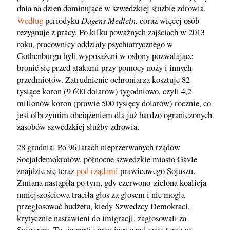
dnia na dzień dominujące w szwedzkiej służbie zdrowia.
Dagens Medicin,
Według
periodyku
coraz więcej osób
rezygnuje z pracy. Po kilku poważnych zajściach w 2013
roku, pracownicy oddziały psychiatrycznego w
Gothenburgu byli wyposażeni w osłony pozwalające
bronić się przed atakami przy pomocy noży i innych
przedmiotów. Zatrudnienie ochroniarza kosztuje 82
tysiące koron (9 600 dolarów) tygodniowo, czyli 4,2
milionów koron (prawie 500 tysięcy dolarów) rocznie, co
jest olbrzymim obciążeniem dla już bardzo ograniczonych
zasobów szwedzkiej służby zdrowia.
28 grudnia: Po 96 latach nieprzerwanych rządów
Socjaldemokratów, północne szwedzkie miasto Gävle
znajdzie się teraz
pod rządami
prawicowego Sojuszu.
Zmiana nastąpiła po tym, gdy czerwono-zielona koalicja
mniejszościowa traciła głos za głosem i nie mogła
przegłosować budżetu, kiedy Szwedzcy Demokraci,
krytycznie nastawieni do imigracji, zagłosowali za
Sojuszem. To, że partie prawicowe polegają teraz na