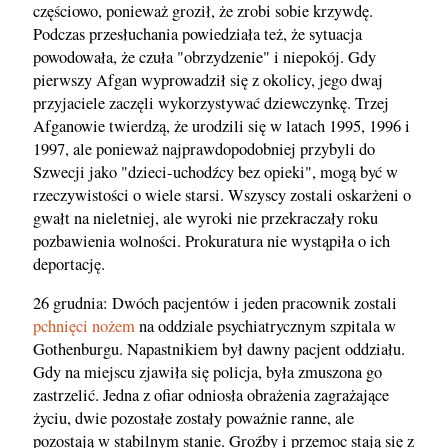
częściowo, ponieważ groził, że zrobi sobie krzywdę.
Podczas przesłuchania powiedziała też, że sytuacja
powodowała, że czuła "obrzydzenie" i niepokój. Gdy
pierwszy Afgan wyprowadził się z okolicy, jego dwaj
przyjaciele zaczęli wykorzystywać dziewczynkę. Trzej
Afganowie twierdzą, że urodzili się w latach 1995, 1996 i
1997, ale ponieważ najprawdopodobniej przybyli do
Szwecji jako "dzieci-uchodźcy bez opieki", mogą być w
rzeczywistości o wiele starsi. Wszyscy zostali oskarżeni o
gwałt na nieletniej, ale wyroki nie przekraczały roku
pozbawienia wolności. Prokuratura nie wystąpiła o ich
deportację.
26 grudnia: Dwóch pacjentów i jeden pracownik zostali
pchnięci nożem
na oddziale psychiatrycznym szpitala w
Gothenburgu. Napastnikiem był dawny pacjent oddziału.
Gdy na miejscu zjawiła się policja, była zmuszona go
zastrzelić. Jedna z ofiar odniosła obrażenia zagrażające
życiu, dwie pozostałe zostały poważnie ranne, ale
pozostają w stabilnym stanie. Groźby i przemoc stają się z