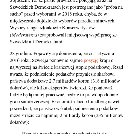
Szwedzkich Demokratach jest postrzegane jako "próba na
sucho" przed wyborami w 2018 roku, chyba, że w
międzyczasie dojdzie do wyborów przedterminowych.
Wysocy rangą członkowie Konserwatystów
Moderaterna)
(
zaaprobowali miejscową współpracę ze
Szwedzkimi Demokratami.
28 grudnia: Pojawiły się doniesienia, że od 1 stycznia
2016 roku, Szwecja ponownie zajmie
pozycję
kraju o
najwyższej na świecie krańcowej stopie podatkowej. Rząd
uważa, że podniesienie podatków przyniesie skarbowi
państwa dodatkowe 2,7 miliardów koron (318 milionów
dolarów), ale kilku ekspertów twierdzi, że ponieważ
ludzie będą mniej pracować, będzie to prawdopodobnie
gra o sumie zerowej. Ekonomista Jacob Lundberg nawet
powiedział, że państwo wskutek podniesienia podatków
może stracić co najmniej 2 miliardy koron (235 milionów
dolarów):
"Istnieje wysokie ryzyko, że tak właśnie się