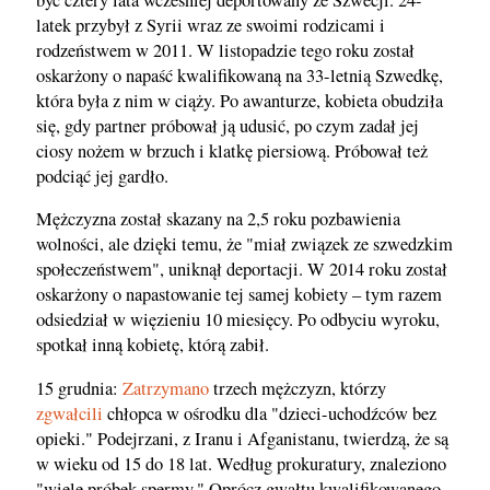
latek przybył z Syrii wraz ze swoimi rodzicami i
rodzeństwem w 2011. W listopadzie tego roku został
oskarżony o napaść kwalifikowaną na 33-letnią Szwedkę,
która była z nim w ciąży. Po awanturze, kobieta obudziła
się, gdy partner próbował ją udusić, po czym zadał jej
ciosy nożem w brzuch i klatkę piersiową. Próbował też
podciąć jej gardło.
Mężczyzna został skazany na 2,5 roku pozbawienia
wolności, ale dzięki temu, że "miał związek ze szwedzkim
społeczeństwem", uniknął deportacji. W 2014 roku został
oskarżony o napastowanie tej samej kobiety – tym razem
odsiedział w więzieniu 10 miesięcy. Po odbyciu wyroku,
spotkał inną kobietę, którą zabił.
15 grudnia:
Zatrzymano
trzech mężczyzn, którzy
zgwałcili
chłopca w ośrodku dla "dzieci-uchodźców bez
opieki." Podejrzani, z Iranu i Afganistanu, twierdzą, że są
w wieku od 15 do 18 lat. Według prokuratury, znaleziono
"wiele próbek spermy." Oprócz gwałtu kwalifikowanego,