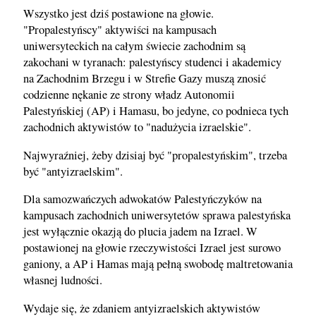
Wszystko jest dziś postawione na głowie.
"Propalestyńscy" aktywiści na kampusach
uniwersyteckich na całym świecie zachodnim są
zakochani w tyranach: palestyńscy studenci i akademicy
na Zachodnim Brzegu i w Strefie Gazy muszą znosić
codzienne nękanie ze strony władz Autonomii
Palestyńskiej (AP) i Hamasu, bo jedyne, co podnieca tych
zachodnich aktywistów to "nadużycia izraelskie".
Najwyraźniej, żeby dzisiaj być "propalestyńskim", trzeba
być "antyizraelskim".
Dla samozwańczych adwokatów Palestyńczyków na
kampusach zachodnich uniwersytetów sprawa palestyńska
jest wyłącznie okazją do plucia jadem na Izrael. W
postawionej na głowie rzeczywistości Izrael jest surowo
ganiony, a AP i Hamas mają pełną swobodę maltretowania
własnej ludności.
Wydaje się, że zdaniem antyizraelskich aktywistów