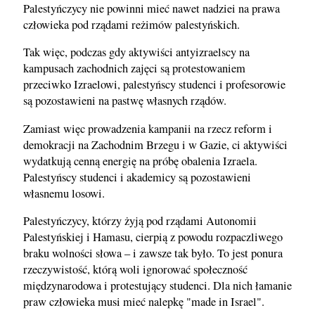
Palestyńczycy nie powinni mieć nawet nadziei na prawa
człowieka pod rządami reżimów palestyńskich.
Tak więc, podczas gdy aktywiści antyizraelscy na
kampusach zachodnich zajęci są protestowaniem
przeciwko Izraelowi, palestyńscy studenci i profesorowie
są pozostawieni na pastwę własnych rządów.
Zamiast więc prowadzenia kampanii na rzecz reform i
demokracji na Zachodnim Brzegu i w Gazie, ci aktywiści
wydatkują cenną energię na próbę obalenia Izraela.
Palestyńscy studenci i akademicy są pozostawieni
własnemu losowi.
Palestyńczycy, którzy żyją pod rządami Autonomii
Palestyńskiej i Hamasu, cierpią z powodu rozpaczliwego
braku wolności słowa – i zawsze tak było. To jest ponura
rzeczywistość, którą woli ignorować społeczność
międzynarodowa i protestujący studenci. Dla nich łamanie
praw człowieka musi mieć nalepkę "made in Israel".