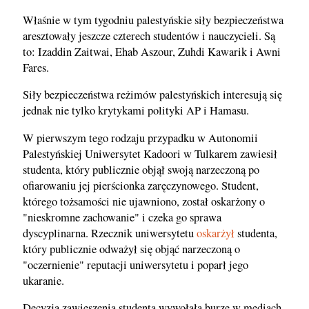
Właśnie w tym tygodniu palestyńskie siły bezpieczeństwa
aresztowały jeszcze czterech studentów i nauczycieli. Są
to: Izaddin Zaitwai, Ehab Aszour, Zuhdi Kawarik i Awni
Fares.
Siły bezpieczeństwa reżimów palestyńskich interesują się
jednak nie tylko krytykami polityki AP i Hamasu.
W pierwszym tego rodzaju przypadku w Autonomii
Palestyńskiej Uniwersytet Kadoori w Tulkarem zawiesił
studenta, który publicznie objął swoją narzeczoną po
ofiarowaniu jej pierścionka zaręczynowego. Student,
którego tożsamości nie ujawniono, został oskarżony o
"nieskromne zachowanie" i czeka go sprawa
dyscyplinarna. Rzecznik uniwersytetu
oskarżył
studenta,
który publicznie odważył się objąć narzeczoną o
"oczernienie" reputacji uniwersytetu i poparł jego
ukaranie.
Decyzja zawieszenia studenta wywołała burzę w mediach