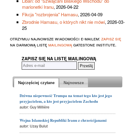
Liban: od "Szwajcarii Bliskiego Wschodu" do
marionetki Iranu
, 2026-04-22
Fikcja "rozbrojenia" Hamasu
, 2026-04-09
Zbrodnie Hamasu, o których nikt nie mówi
, 2026-03-
25
otrzymuj najnowsze wiadomości e-mailem:
zapisz się
na darmową listę
mailingową
gatestone institute.
ZAPISZ SIĘ NA LISTĘ MAILINGOWĄ
Najczęściej czytane
Najnowsze
Dziwna niepewność Trumpa na temat tego kto jest jego
przyjacielem, a kto jest przyjacielem Zachodu
autor: Guy Millière
Wojna Islamskiej Republiki Iranu z chrześcijanami
autor: Uzay Bulut