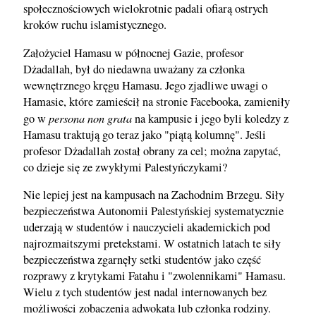
społecznościowych wielokrotnie padali ofiarą ostrych
kroków ruchu islamistycznego.
Założyciel Hamasu w północnej Gazie, profesor
Dżadallah, był do niedawna uważany za członka
wewnętrznego kręgu Hamasu. Jego zjadliwe uwagi o
Hamasie, które zamieścił na stronie Facebooka, zamieniły
persona non grata
go w
na kampusie i jego byli koledzy z
Hamasu traktują go teraz jako "piątą kolumnę". Jeśli
profesor Dżadallah został obrany za cel; można zapytać,
co dzieje się ze zwykłymi Palestyńczykami?
Nie lepiej jest na kampusach na Zachodnim Brzegu. Siły
bezpieczeństwa Autonomii Palestyńskiej systematycznie
uderzają w studentów i nauczycieli akademickich pod
najrozmaitszymi pretekstami. W ostatnich latach te siły
bezpieczeństwa zgarnęły setki studentów jako część
rozprawy z krytykami Fatahu i "zwolennikami" Hamasu.
Wielu z tych studentów jest nadal internowanych bez
możliwości zobaczenia adwokata lub członka rodziny.