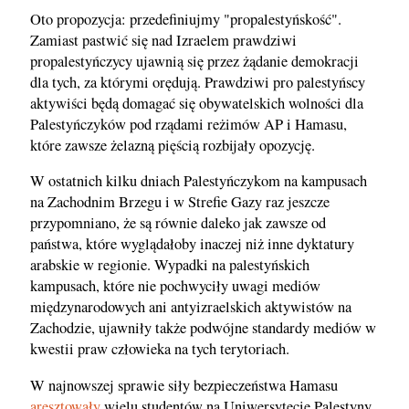
Oto propozycja: przedefiniujmy "propalestyńskość".
Zamiast pastwić się nad Izraelem prawdziwi
propalestyńczycy ujawnią się przez żądanie demokracji
dla tych, za którymi orędują. Prawdziwi pro palestyńscy
aktywiści będą domagać się obywatelskich wolności dla
Palestyńczyków pod rządami reżimów AP i Hamasu,
które zawsze żelazną pięścią rozbijały opozycję.
W ostatnich kilku dniach Palestyńczykom na kampusach
na Zachodnim Brzegu i w Strefie Gazy raz jeszcze
przypomniano, że są równie daleko jak zawsze od
państwa, które wyglądałoby inaczej niż inne dyktatury
arabskie w regionie. Wypadki na palestyńskich
kampusach, które nie pochwyciły uwagi mediów
międzynarodowych ani antyizraelskich aktywistów na
Zachodzie, ujawniły także podwójne standardy mediów w
kwestii praw człowieka na tych terytoriach.
W najnowszej sprawie siły bezpieczeństwa Hamasu
aresztowały
wielu studentów na Uniwersytecie Palestyny