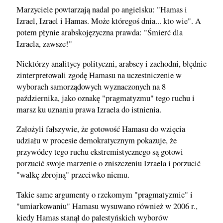
Marzyciele powtarzają nadal po angielsku: "Hamas i
Izrael, Izrael i Hamas. Może któregoś dnia... kto wie". A
potem płynie arabskojęzyczna prawda: "Śmierć dla
Izraela, zawsze!"
Niektórzy analitycy polityczni, arabscy i zachodni, błędnie
zinterpretowali zgodę Hamasu na uczestniczenie w
wyborach samorządowych wyznaczonych na 8
października, jako oznakę "pragmatyzmu" tego ruchu i
marsz ku uznaniu prawa Izraela do istnienia.
Założyli fałszywie, że gotowość Hamasu do wzięcia
udziału w procesie demokratycznym pokazuje, że
przywódcy tego ruchu ekstremistycznego są gotowi
porzucić swoje marzenie o zniszczeniu Izraela i porzucić
"walkę zbrojną" przeciwko niemu.
Takie same argumenty o rzekomym "pragmatyzmie" i
"umiarkowaniu" Hamasu wysuwano również w 2006 r.,
kiedy Hamas stanął do palestyńskich wyborów