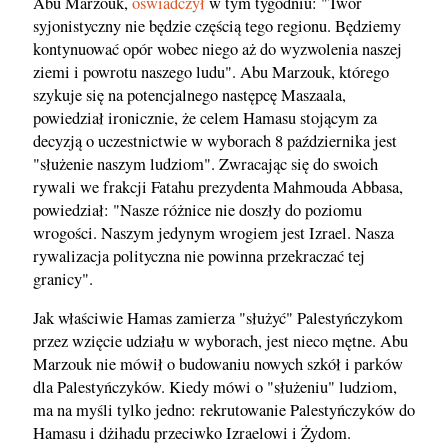
Abu Marzouk,
oświadczył
w tym tygodniu: "Twór
syjonistyczny nie będzie częścią tego regionu. Będziemy
kontynuować opór wobec niego aż do wyzwolenia naszej
ziemi i powrotu naszego ludu". Abu Marzouk, którego
szykuje się na potencjalnego następcę Maszaala,
powiedział ironicznie, że celem Hamasu stojącym za
decyzją o uczestnictwie w wyborach 8 października jest
"służenie naszym ludziom". Zwracając się do swoich
rywali we frakcji Fatahu prezydenta Mahmouda Abbasa,
powiedział: "Nasze różnice nie doszły do poziomu
wrogości. Naszym jedynym wrogiem jest Izrael. Nasza
rywalizacja polityczna nie powinna przekraczać tej
granicy".
Jak właściwie Hamas zamierza "służyć" Palestyńczykom
przez wzięcie udziału w wyborach, jest nieco mętne. Abu
Marzouk nie mówił o budowaniu nowych szkół i parków
dla Palestyńczyków. Kiedy mówi o "służeniu" ludziom,
ma na myśli tylko jedno: rekrutowanie Palestyńczyków do
Hamasu i dżihadu przeciwko Izraelowi i Żydom.