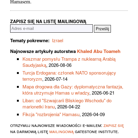
Hamasem.
ZAPISZ SIĘ NA LISTĘ MAILINGOWĄ
Tematy pokrewne:
Izrael
Najnowsze artykuły autorstwa
Khaled Abu Toameh
Koszmar pomysłu Trampa z nuklearną Arabią
Saudyjaską
, 2026-08-06
Turcja Erdogana: członek NATO sponsorujący
terroryzm
, 2026-07-14
Mapa drogowa dla Gazy: dyplomatyczna fantazja,
która utrzymuje Hamas u władzy
, 2026-06-21
Liban: od "Szwajcarii Bliskiego Wschodu" do
marionetki Iranu
, 2026-04-22
Fikcja "rozbrojenia" Hamasu
, 2026-04-09
otrzymuj najnowsze wiadomości e-mailem:
zapisz się
na darmową listę
mailingową
gatestone institute.