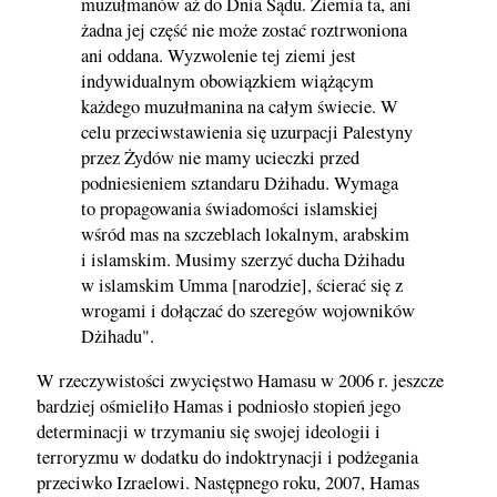
muzułmanów aż do Dnia Sądu. Ziemia ta, ani
żadna jej część nie może zostać roztrwoniona
ani oddana. Wyzwolenie tej ziemi jest
indywidualnym obowiązkiem wiążącym
każdego muzułmanina na całym świecie. W
celu przeciwstawienia się uzurpacji Palestyny
przez Żydów nie mamy ucieczki przed
podniesieniem sztandaru Dżihadu. Wymaga
to propagowania świadomości islamskiej
wśród mas na szczeblach lokalnym, arabskim
i islamskim. Musimy szerzyć ducha Dżihadu
w islamskim Umma [narodzie], ścierać się z
wrogami i dołączać do szeregów wojowników
Dżihadu".
W rzeczywistości zwycięstwo Hamasu w 2006 r. jeszcze
bardziej ośmieliło Hamas i podniosło stopień jego
determinacji w trzymaniu się swojej ideologii i
terroryzmu w dodatku do indoktrynacji i podżegania
przeciwko Izraelowi. Następnego roku, 2007, Hamas