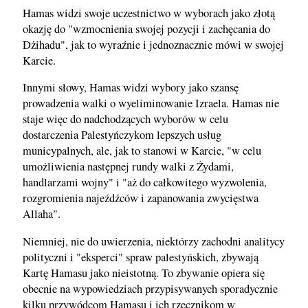
Hamas widzi swoje uczestnictwo w wyborach jako złotą
okazję do "wzmocnienia swojej pozycji i zachęcania do
Dżihadu", jak to wyraźnie i jednoznacznie mówi w swojej
Karcie.
Innymi słowy, Hamas widzi wybory jako szansę
prowadzenia walki o wyeliminowanie Izraela. Hamas nie
staje więc do nadchodzących wyborów w celu
dostarczenia Palestyńczykom lepszych usług
municypalnych, ale, jak to stanowi w Karcie, "w celu
umożliwienia następnej rundy walki z Żydami,
handlarzami wojny" i "aż do całkowitego wyzwolenia,
rozgromienia najeźdźców i zapanowania zwycięstwa
Allaha".
Niemniej, nie do uwierzenia, niektórzy zachodni analitycy
polityczni i "eksperci" spraw palestyńskich, zbywają
Kartę Hamasu jako nieistotną. To zbywanie opiera się
obecnie na wypowiedziach przypisywanych sporadycznie
kilku przywódcom Hamasu i ich rzecznikom w