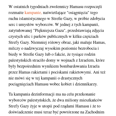
W ostatnich tygodniach zwolennicy Hamasu rozpoczęli
rozmaite
kampanie,
naświetlające "osiągnięcia" tego
ruchu islamistycznego w Strefie Gazy, w próbie zdobycia
serc i umysłów wyborców. W jednej z tych kampanii,
zatytułowanej "Piękniejsza Gaza", przedstawiają zdjęcia
czystych ulic i parków publicznych w kilku częściach
Strefy Gazy. Niemniej różowy obraz, jaki maluje Hamas,
milczy o nadzwyczaj wysokim poziomie bezrobocia i
biedy w Strefie Gazy lub o fakcie, że tysiące rodzin
palestyńskich straciło domy w wojnach z Izraelem, które
były bezpośrednim wynikiem bombardowania Izraela
przez Hamas rakietami i pociskami rakietowymi. Ani też
nie mówi się w tej kampanii o drastycznych
pociągnięciach Hamasu wobec kobiet i dziennikarzy.
Ta kampania dezinformacji ma na celu przekonanie
wyborców palestyńskich, że dwa miliony mieszkańców
Strefy Gazy żyje w utopii pod rządami Hamasu i że to
doświadczenie musi teraz być powtórzone na Zachodnim