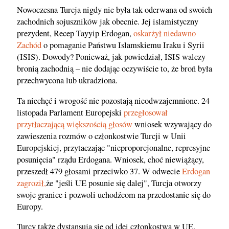
Nowoczesna Turcja nigdy nie była tak oderwana od swoich
zachodnich sojuszników jak obecnie. Jej islamistyczny
prezydent, Recep Tayyip Erdogan,
oskarżył niedawno
Zachód
o pomaganie Państwu Islamskiemu Iraku i Syrii
(ISIS). Dowody? Ponieważ, jak powiedział, ISIS walczy
bronią zachodnią – nie dodając oczywiście to, że broń była
przechwycona lub ukradziona.
Ta niechęć i wrogość nie pozostają nieodwzajemnione. 24
listopada Parlament Europejski
przegłosował
przytłaczającą większością głosów
wniosek wzywający do
zawieszenia rozmów o członkostwie Turcji w Unii
Europejskiej, przytaczając "nieproporcjonalne, represyjne
posunięcia" rządu Erdogana. Wniosek, choć niewiążący,
przeszedł 479 głosami przeciwko 37. W odwecie
Erdogan
zagroził,
że "jeśli UE posunie się dalej", Turcja otworzy
swoje granice i pozwoli uchodźcom na przedostanie się do
Europy.
Turcy także dystansują się od idei członkostwa w UE.