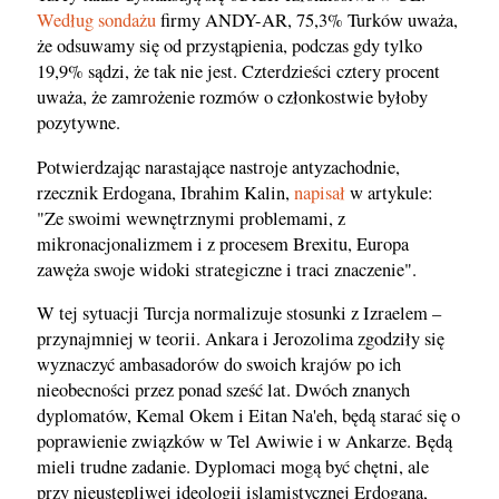
Według sondażu
firmy ANDY-AR, 75,3% Turków uważa,
że odsuwamy się od przystąpienia, podczas gdy tylko
19,9% sądzi, że tak nie jest. Czterdzieści cztery procent
uważa, że zamrożenie rozmów o członkostwie byłoby
pozytywne.
Potwierdzając narastające nastroje antyzachodnie,
rzecznik Erdogana, Ibrahim Kalin,
napisał
w artykule:
"Ze swoimi wewnętrznymi problemami, z
mikronacjonalizmem i z procesem Brexitu, Europa
zawęża swoje widoki strategiczne i traci znaczenie".
W tej sytuacji Turcja normalizuje stosunki z Izraelem –
przynajmniej w teorii. Ankara i Jerozolima zgodziły się
wyznaczyć ambasadorów do swoich krajów po ich
nieobecności przez ponad sześć lat. Dwóch znanych
dyplomatów, Kemal Okem i Eitan Na'eh, będą starać się o
poprawienie związków w Tel Awiwie i w Ankarze. Będą
mieli trudne zadanie. Dyplomaci mogą być chętni, ale
przy nieustępliwej ideologii islamistycznej Erdogana,