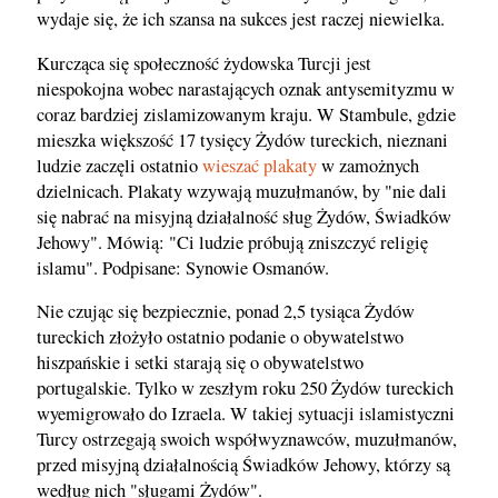
wydaje się, że ich szansa na sukces jest raczej niewielka.
Kurcząca się społeczność żydowska Turcji jest
niespokojna wobec narastających oznak antysemityzmu w
coraz bardziej zislamizowanym kraju. W Stambule, gdzie
mieszka większość 17 tysięcy Żydów tureckich, nieznani
ludzie zaczęli ostatnio
wieszać plakaty
w zamożnych
dzielnicach. Plakaty wzywają muzułmanów, by "nie dali
się nabrać na misyjną działalność sług Żydów, Świadków
Jehowy". Mówią: "Ci ludzie próbują zniszczyć religię
islamu". Podpisane: Synowie Osmanów.
Nie czując się bezpiecznie, ponad 2,5 tysiąca Żydów
tureckich złożyło ostatnio podanie o obywatelstwo
hiszpańskie i setki starają się o obywatelstwo
portugalskie. Tylko w zeszłym roku 250 Żydów tureckich
wyemigrowało do Izraela. W takiej sytuacji islamistyczni
Turcy ostrzegają swoich współwyznawców, muzułmanów,
przed misyjną działalnością Świadków Jehowy, którzy są
według nich "sługami Żydów".