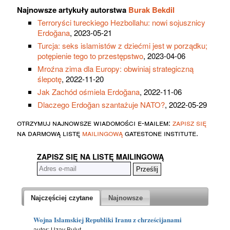
Najnowsze artykuły autorstwa
Burak Bekdil
Terroryści tureckiego Hezbollahu: nowi sojusznicy
Erdoğana
, 2023-05-21
Turcja: seks islamistów z dziećmi jest w porządku;
potępienie tego to przestępstwo
, 2023-04-06
Mroźna zima dla Europy: obwiniaj strategiczną
ślepotę
, 2022-11-20
Jak Zachód ośmiela Erdoğana
, 2022-11-06
Dlaczego Erdoğan szantażuje NATO?
, 2022-05-29
otrzymuj najnowsze wiadomości e-mailem:
zapisz się
na darmową listę
mailingową
gatestone institute.
ZAPISZ SIĘ NA LISTĘ MAILINGOWĄ
Najczęściej czytane
Najnowsze
Wojna Islamskiej Republiki Iranu z chrześcijanami
autor: Uzay Bulut