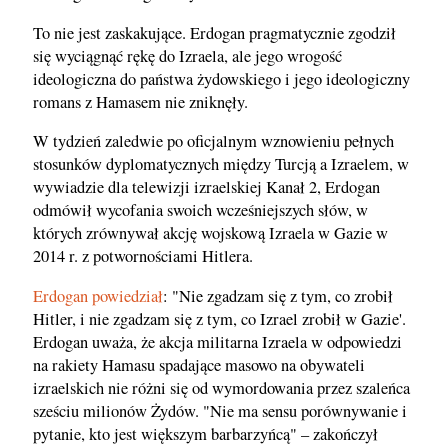
To nie jest zaskakujące. Erdogan pragmatycznie zgodził
się wyciągnąć rękę do Izraela, ale jego wrogość
ideologiczna do państwa żydowskiego i jego ideologiczny
romans z Hamasem nie zniknęły.
W tydzień zaledwie po oficjalnym wznowieniu pełnych
stosunków dyplomatycznych między Turcją a Izraelem, w
wywiadzie dla telewizji izraelskiej Kanał 2, Erdogan
odmówił wycofania swoich wcześniejszych słów, w
których zrównywał akcję wojskową Izraela w Gazie w
2014 r. z potwornościami Hitlera.
Erdogan powiedział
: "Nie zgadzam się z tym, co zrobił
Hitler, i nie zgadzam się z tym, co Izrael zrobił w Gazie'.
Erdogan uważa, że akcja militarna Izraela w odpowiedzi
na rakiety Hamasu spadające masowo na obywateli
izraelskich nie różni się od wymordowania przez szaleńca
sześciu milionów Żydów. "Nie ma sensu porównywanie i
pytanie, kto jest większym barbarzyńcą" – zakończył