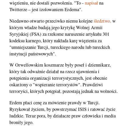
więzieniu, nie dostali pozwolenia. "To -
napisał
na
Twitterze – jest izolowaniem Erdema".
Niedawno otwarto przeciwko niemu kolejne
śledztwo,
w
którym władze badają jego krytykę Wolnej Armii
Syryjskiej (FSA) za rzekome naruszenie artykułu 301
kodeksu karnego, który nakłada karę więzienia za
"umniejszanie Turcji, tureckiego narodu lub tureckich
instytucji państwowych".
W Orwellowskim koszmarze były poseł i dziennikarz,
który tak odważnie działał na rzecz ujawnienia i
potępienia organizacji terrorystycznych, jest obecnie
oskarżony o "wspieranie terrorystów". Prawdziwi
terroryści, których potępiał, pozostają jednak na wolności.
Erdem płaci cenę za mówienie prawdy w Turcji.
Ryzykował życiem, by powstrzymać ISIS i ratować życie
ludzkie. Teraz pora, by działacze praw człowieka i media
broniły jego.