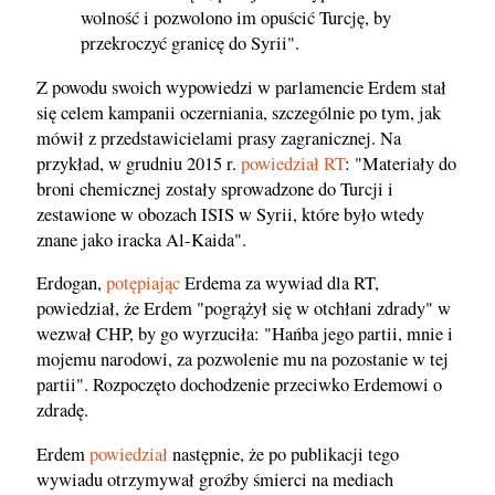
wolność i pozwolono im opuścić Turcję, by
przekroczyć granicę do Syrii".
Z powodu swoich wypowiedzi w parlamencie Erdem stał
się celem kampanii oczerniania, szczególnie po tym, jak
mówił z przedstawicielami prasy zagranicznej. Na
przykład, w grudniu 2015 r.
powiedział RT
: "Materiały do
broni chemicznej zostały sprowadzone do Turcji i
zestawione w obozach ISIS w Syrii, które było wtedy
znane jako iracka Al-Kaida".
Erdogan,
potępiając
Erdema za wywiad dla RT,
powiedział, że Erdem "pogrążył się w otchłani zdrady" w
wezwał CHP, by go wyrzuciła: "Hańba jego partii, mnie i
mojemu narodowi, za pozwolenie mu na pozostanie w tej
partii". Rozpoczęto dochodzenie przeciwko Erdemowi o
zdradę.
Erdem
powiedział
następnie, że po publikacji tego
wywiadu otrzymywał groźby śmierci na mediach