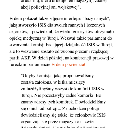
drukarnią, która drukuje ten magazyn), żadnej
akcji policyjnej ani wojskowej".
Erdem pokazał także zdjęcie interfejsu "bazy danych",
jaką stworzyło ISIS dla swoich rannych i leczonych
członków, i powiedział, że wielu terrorystów otrzymało
opiekę medyczną w Turcji. Wezwał także parlament do
stworzenia komisji badającej działalność ISIS w Turcji,
ale to wezwanie zostało odrzucone głosami rządzącej
partii AKP. W dzień później, na konferencji prasowej w
tureckim parlamencie
Erdem powiedział
:
"Gdyby komisja, jaką proponowaliśmy,
została założona, w kilka miesięcy
zmiażdżylibyśmy wszystkie komórki ISIS w
Turcji. Nie pozostałyby żadne komórki. Bo
znamy adresy tych komórek. Dowiedzieliśmy
się o nich od policji... Z dochodzeń policji
dowiedzieliśmy się także, że członkowie ISIS
organizują się przez magazyn o nazwie