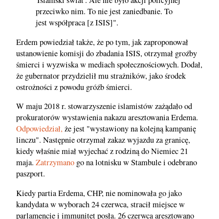
'Islamski świat'. Ale nie było akcji policyjnej
przeciwko nim. To nie jest zaniedbanie. To
jest współpraca [z ISIS]".
Erdem powiedział także, że po tym, jak zaproponował
ustanowienie komisji do zbadania ISIS, otrzymał groźby
śmierci i wyzwiska w mediach społecznościowych. Dodał,
że gubernator przydzielił mu strażników, jako środek
ostrożności z powodu gróźb śmierci.
W maju 2018 r. stowarzyszenie islamistów zażądało od
prokuratorów wystawienia nakazu aresztowania Erdema.
Odpowiedział,
że jest "wystawiony na kolejną kampanię
linczu". Następnie otrzymał zakaz wyjazdu za granicę,
kiedy właśnie miał wyjechać z rodziną do Niemiec 21
maja.
Zatrzymano
go na lotnisku w Stambule i odebrano
paszport.
Kiedy partia Erdema, CHP, nie nominowała go jako
kandydata w wyborach 24 czerwca, stracił miejsce w
parlamencie i immunitet posła. 26 czerwca aresztowano