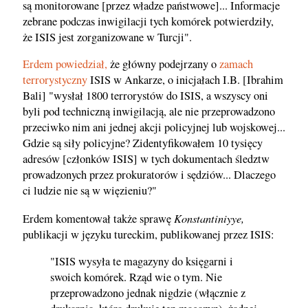
są monitorowane [przez władze państwowe]... Informacje
zebrane podczas inwigilacji tych komórek potwierdziły,
że ISIS jest zorganizowane w Turcji".
Erdem powiedział,
że główny podejrzany o
zamach
terrorystyczny
ISIS w Ankarze, o inicjałach I.B. [Ibrahim
Bali] "wysłał 1800 terrorystów do ISIS, a wszyscy oni
byli pod techniczną inwigilacją, ale nie przeprowadzono
przeciwko nim ani jednej akcji policyjnej lub wojskowej...
Gdzie są siły policyjne? Zidentyfikowałem 10 tysięcy
adresów [członków ISIS] w tych dokumentach śledztw
prowadzonych przez prokuratorów i sędziów... Dlaczego
ci ludzie nie są w więzieniu?"
Konstantiniyye,
Erdem komentował także sprawę
publikacji w języku tureckim, publikowanej przez ISIS:
"ISIS wysyła te magazyny do księgarni i
swoich komórek. Rząd wie o tym. Nie
przeprowadzono jednak nigdzie (włącznie z