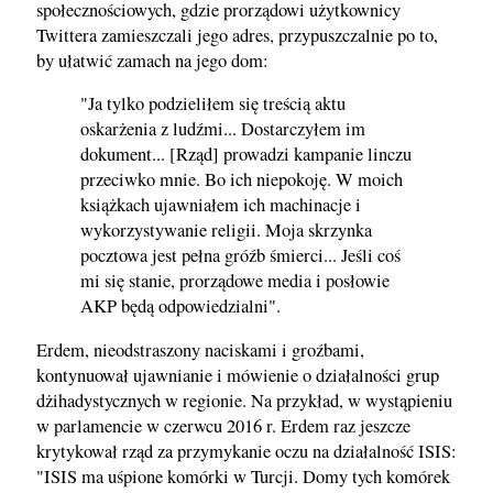
społecznościowych, gdzie prorządowi użytkownicy
Twittera zamieszczali jego adres, przypuszczalnie po to,
by ułatwić zamach na jego dom:
"Ja tylko podzieliłem się treścią aktu
oskarżenia z ludźmi... Dostarczyłem im
dokument... [Rząd] prowadzi kampanie linczu
przeciwko mnie. Bo ich niepokoję. W moich
książkach ujawniałem ich machinacje i
wykorzystywanie religii. Moja skrzynka
pocztowa jest pełna gróźb śmierci... Jeśli coś
mi się stanie, prorządowe media i posłowie
AKP będą odpowiedzialni".
Erdem, nieodstraszony naciskami i groźbami,
kontynuował ujawnianie i mówienie o działalności grup
dżihadystycznych w regionie. Na przykład, w wystąpieniu
w parlamencie w czerwcu 2016 r. Erdem raz jeszcze
krytykował rząd za przymykanie oczu na działalność ISIS:
"ISIS ma uśpione komórki w Turcji. Domy tych komórek