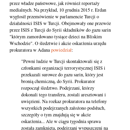
przez władze państwowe, jak również reportaży
medialnych. Na przykład, 10 grudnia 2015 r. Erdan
wygłosił przemówienie w parlamencie Turcji o
działalności ISIS w Turcji. Obejmowały one przewóz
przez ISIS z Turcji do Syrii składników do gazu sarin
"którym zamordowano tysiące dzieci na Bliskim
Wschodzie". O śledztwie i akcie oskarżenia urzędu
prokuratora w Adana
powiedział
:
"Pewni ludzie w Turcji skontaktowali się z
członkami organizacji terrorystycznej ISIS i
przekazali surowce do gazu sarin, który jest
bronią chemiczną, do Syrii. Prokurator
rozpoczął śledztwo. Podejrzani, którzy
dokonali tego transferu, zostali aresztowani i
uwięzieni. Na rozkaz prokuratora na telefony
wszystkich podejrzanych założono podsłuch,
szczegóły o tym znajdują się w akcie
oskarżenia... Ale w ciągu tygodnia sprawa
została zamknięta, podejrzani wypuszczeni na