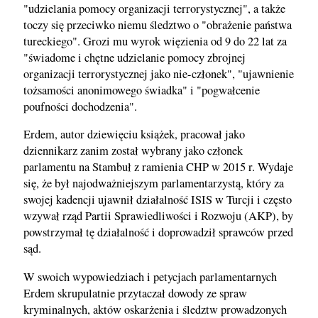
"udzielania pomocy organizacji terrorystycznej", a także
toczy się przeciwko niemu śledztwo o "obrażenie państwa
tureckiego". Grozi mu wyrok więzienia od 9 do 22 lat za
"świadome i chętne udzielanie pomocy zbrojnej
organizacji terrorystycznej jako nie-członek", "ujawnienie
tożsamości anonimowego świadka" i "pogwałcenie
poufności dochodzenia".
Erdem, autor dziewięciu książek, pracował jako
dziennikarz zanim został wybrany jako członek
parlamentu na Stambuł z ramienia CHP w 2015 r. Wydaje
się, że był najodważniejszym parlamentarzystą, który za
swojej kadencji ujawnił działalność ISIS w Turcji i często
wzywał rząd Partii Sprawiedliwości i Rozwoju (AKP), by
powstrzymał tę działalność i doprowadził sprawców przed
sąd.
W swoich wypowiedziach i petycjach parlamentarnych
Erdem skrupulatnie przytaczał dowody ze spraw
kryminalnych, aktów oskarżenia i śledztw prowadzonych