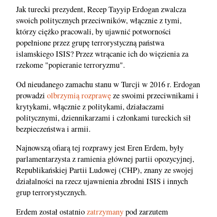
Jak turecki prezydent, Recep Tayyip Erdogan zwalcza
swoich politycznych przeciwników, włącznie z tymi,
którzy ciężko pracowali, by ujawnić potworności
popełnione przez grupę terrorystyczną państwa
islamskiego ISIS? Przez wtrącanie ich do więzienia za
rzekome "popieranie terroryzmu".
Od nieudanego zamachu stanu w Turcji w 2016 r. Erdogan
prowadzi
olbrzymią rozprawę
ze swoimi przeciwnikami i
krytykami, włącznie z politykami, działaczami
politycznymi, dziennikarzami i członkami tureckich sił
bezpieczeństwa i armii.
Najnowszą ofiarą tej rozprawy jest Eren Erdem, były
parlamentarzysta z ramienia głównej partii opozycyjnej,
Republikańskiej Partii Ludowej (CHP), znany ze swojej
działalności na rzecz ujawnienia zbrodni ISIS i innych
grup terrorystycznych.
Erdem został ostatnio
zatrzymany
pod zarzutem