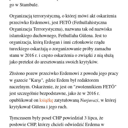
go w Stambule.
Organizacją terrorystyczną, o której mówi akt oskarżenia
przeciwko Erdemowi, jest FETÖ (Fethullahistyczna
Organizacja Terrorystyczna), nazwana tak od nazwiska
islamskiego duchownego, Fethullaha Gülena. Jest to
organizacja, którą Erdogan i inni członkowie rządu
tureckiego oskarżają o zorganizowanie próby zamachu
stanu w 2016 r. i często oskarżenia o związki z nią służą
jako pretekst do aresztowania swoich krytyków.
Złożono pozew przeciwko Erdemowi z powodu jego pracy
,
w gazecie "Karşı"
gdzie Erdem był redaktorem
naczelnym. Oskarżenie, że jest on "zwolennikiem FETÖ"
jest szczególnie bezpodstawne, jako że w 2016 r.
Nurjuvazi
opublikował on
książkę
zatytułowaną
, w której
krytykował Gülena i jego ruch.
Tymczasem były poseł CHP powiedział 3 lipca, że
posłowie CHP, którzy chcieli odwiedzić Erdema w