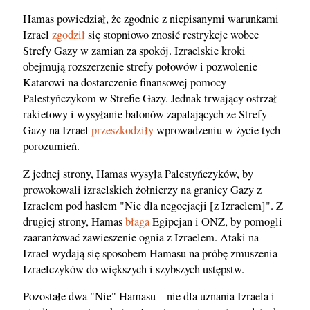
Hamas powiedział, że zgodnie z niepisanymi warunkami
Izrael
zgodził
się stopniowo znosić restrykcje wobec
Strefy Gazy w zamian za spokój. Izraelskie kroki
obejmują rozszerzenie strefy połowów i pozwolenie
Katarowi na dostarczenie finansowej pomocy
Palestyńczykom w Strefie Gazy. Jednak trwający ostrzał
rakietowy i wysyłanie balonów zapalających ze Strefy
Gazy na Izrael
przeszkodziły
wprowadzeniu w życie tych
porozumień.
Z jednej strony, Hamas wysyła Palestyńczyków, by
prowokowali izraelskich żołnierzy na granicy Gazy z
Izraelem pod hasłem "Nie dla negocjacji [z Izraelem]". Z
drugiej strony, Hamas
błaga
Egipcjan i ONZ, by pomogli
zaaranżować zawieszenie ognia z Izraelem. Ataki na
Izrael wydają się sposobem Hamasu na próbę zmuszenia
Izraelczyków do większych i szybszych ustępstw.
Pozostałe dwa "Nie" Hamasu – nie dla uznania Izraela i