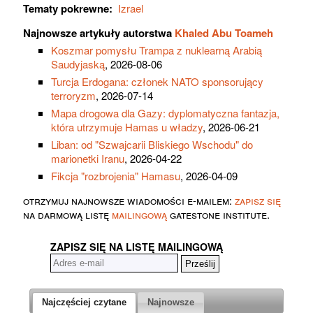
Tematy pokrewne:
Izrael
Najnowsze artykuły autorstwa
Khaled Abu Toameh
Koszmar pomysłu Trampa z nuklearną Arabią
Saudyjaską
, 2026-08-06
Turcja Erdogana: członek NATO sponsorujący
terroryzm
, 2026-07-14
Mapa drogowa dla Gazy: dyplomatyczna fantazja,
która utrzymuje Hamas u władzy
, 2026-06-21
Liban: od "Szwajcarii Bliskiego Wschodu" do
marionetki Iranu
, 2026-04-22
Fikcja "rozbrojenia" Hamasu
, 2026-04-09
otrzymuj najnowsze wiadomości e-mailem:
zapisz się
na darmową listę
mailingową
gatestone institute.
ZAPISZ SIĘ NA LISTĘ MAILINGOWĄ
Najczęściej czytane
Najnowsze