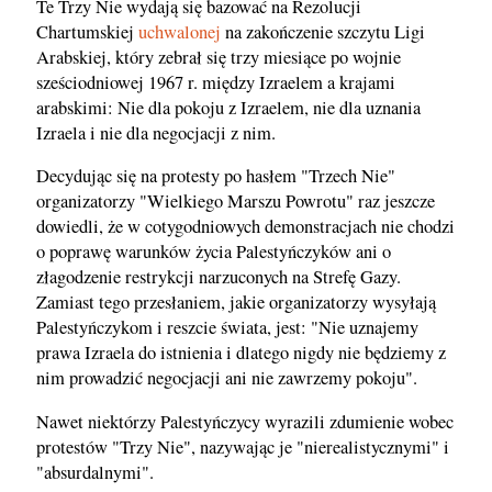
Te Trzy Nie wydają się bazować na Rezolucji
Chartumskiej
uchwalonej
na zakończenie szczytu Ligi
Arabskiej, który zebrał się trzy miesiące po wojnie
sześciodniowej 1967 r. między Izraelem a krajami
arabskimi: Nie dla pokoju z Izraelem, nie dla uznania
Izraela i nie dla negocjacji z nim.
Decydując się na protesty po hasłem "Trzech Nie"
organizatorzy "Wielkiego Marszu Powrotu" raz jeszcze
dowiedli, że w cotygodniowych demonstracjach nie chodzi
o poprawę warunków życia Palestyńczyków ani o
złagodzenie restrykcji narzuconych na Strefę Gazy.
Zamiast tego przesłaniem, jakie organizatorzy wysyłają
Palestyńczykom i reszcie świata, jest: "Nie uznajemy
prawa Izraela do istnienia i dlatego nigdy nie będziemy z
nim prowadzić negocjacji ani nie zawrzemy pokoju".
Nawet niektórzy Palestyńczycy wyrazili zdumienie wobec
protestów "Trzy Nie", nazywając je "nierealistycznymi" i
"absurdalnymi".