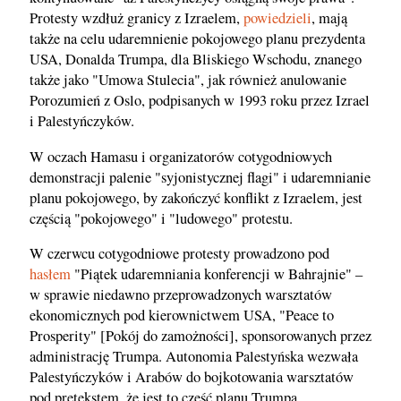
Protesty wzdłuż granicy z Izraelem,
powiedzieli
, mają
także na celu udaremnienie pokojowego planu prezydenta
USA, Donalda Trumpa, dla Bliskiego Wschodu, znanego
także jako "Umowa Stulecia", jak również anulowanie
Porozumień z Oslo, podpisanych w 1993 roku przez Izrael
i Palestyńczyków.
W oczach Hamasu i organizatorów cotygodniowych
demonstracji palenie "syjonistycznej flagi" i udaremnianie
planu pokojowego, by zakończyć konflikt z Izraelem, jest
częścią "pokojowego" i "ludowego" protestu.
W czerwcu cotygodniowe protesty prowadzono pod
hasłem
"Piątek udaremniania konferencji w Bahrajnie" –
w sprawie niedawno przeprowadzonych warsztatów
ekonomicznych pod kierownictwem USA, "Peace to
Prosperity" [Pokój do zamożności], sponsorowanych przez
administrację Trumpa. Autonomia Palestyńska wezwała
Palestyńczyków i Arabów do bojkotowania warsztatów
pod pretekstem, że jest to część planu Trumpa