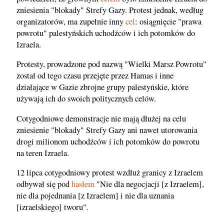
zniesienia "blokady" Strefy Gazy. Protest jednak, według
organizatorów, ma zupełnie inny
cel
: osiągnięcie "prawa
powrotu" palestyńskich uchodźców i ich potomków do
Izraela.
Protesty, prowadzone pod nazwą "Wielki Marsz Powrotu"
został od tego czasu przejęte przez Hamas i inne
działające w Gazie zbrojne grupy palestyńskie, które
używają ich do swoich politycznych celów.
Cotygodniowe demonstracje nie mają dłużej na celu
zniesienie "blokady" Strefy Gazy ani nawet utorowania
drogi milionom uchodźców i ich potomków do powrotu
na teren Izraela.
12 lipca cotygodniowy protest wzdłuż granicy z Izraelem
odbywał się pod
hasłem
"Nie dla negocjacji [z Izraelem],
nie dla pojednania [z Izraelem] i nie dla uznania
[izraelskiego] tworu".