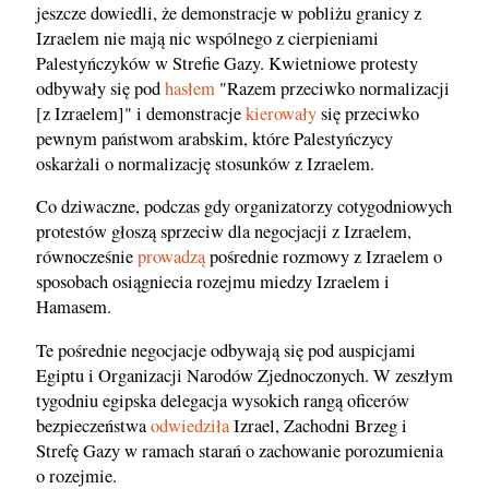
jeszcze dowiedli, że demonstracje w pobliżu granicy z
Izraelem nie mają nic wspólnego z cierpieniami
Palestyńczyków w Strefie Gazy. Kwietniowe protesty
odbywały się pod
hasłem
"Razem przeciwko normalizacji
[z Izraelem]" i demonstracje
kierowały
się przeciwko
pewnym państwom arabskim, które Palestyńczycy
oskarżali o normalizację stosunków z Izraelem.
Co dziwaczne, podczas gdy organizatorzy cotygodniowych
protestów głoszą sprzeciw dla negocjacji z Izraelem,
równocześnie
prowadzą
pośrednie rozmowy z Izraelem o
sposobach osiągniecia rozejmu miedzy Izraelem i
Hamasem.
Te pośrednie negocjacje odbywają się pod auspicjami
Egiptu i Organizacji Narodów Zjednoczonych. W zeszłym
tygodniu egipska delegacja wysokich rangą oficerów
bezpieczeństwa
odwiedziła
Izrael, Zachodni Brzeg i
Strefę Gazy w ramach starań o zachowanie porozumienia
o rozejmie.