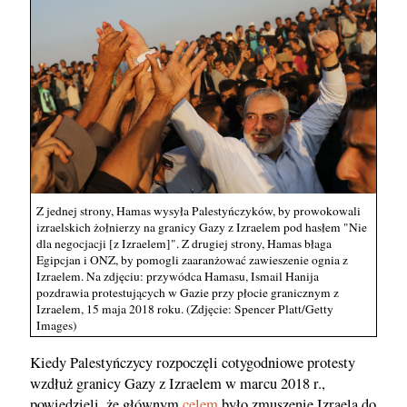
Z jednej strony, Hamas wysyła Palestyńczyków, by prowokowali
izraelskich żołnierzy na granicy Gazy z Izraelem pod hasłem "Nie
dla negocjacji [z Izraelem]". Z drugiej strony, Hamas błaga
Egipcjan i ONZ, by pomogli zaaranżować zawieszenie ognia z
Izraelem. Na zdjęciu: przywódca Hamasu, Ismail Hanija
pozdrawia protestujących w Gazie przy płocie granicznym z
Izraelem, 15 maja 2018 roku. (Zdjęcie: Spencer Platt/Getty
Images)
Kiedy Palestyńczycy rozpoczęli cotygodniowe protesty
wzdłuż granicy Gazy z Izraelem w marcu 2018 r.,
powiedzieli, że głównym
celem
było zmuszenie Izraela do