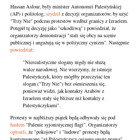
Hassan Asfour, były minister Autonomii Palestyńskiej
(AP) i politolog,
szydził
z decyzji organizatorów, by użyć
"Trzy Nie" podczas protestów wzdłuż granicy z Izraelem.
Potępił tę decyzję jako "szkodliwą" i powiedział, że
organizatorzy demonstracji "stali się obcy na scenie
publicznej i angażują się w polityczny cynizm". Następnie
powiedział
:
"Nierealistyczne slogany nigdy nie służą
walce narodowej. Nie wierzymy, że istnieje
Palestyńczyk, który mógłby przeczytać ten
slogan ("Trzy Nie") bez ośmieszenia się,
ponieważ widzi, jak kontakty Arabów z
Izraelem stały się bliższe niż kontakty z
Palestyńczykami".
Protesty w najbliższy piątek będą odbywały się pod
hasłem
"Palenie syjonistycznej flagi". Organizatorzy
ogłosili,
że "pokojowe" i "ludowe" protesty będą
kontynuowane "aż Palestyńczycy osiągną swoje prawa".