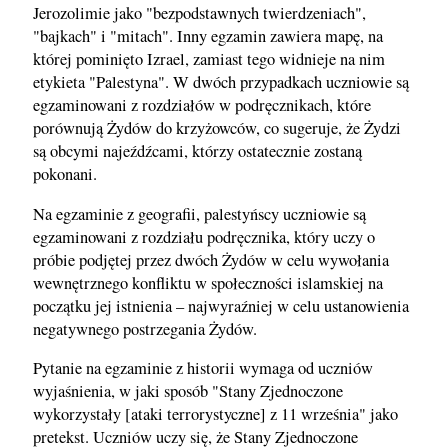
Jerozolimie jako "bezpodstawnych twierdzeniach",
"bajkach" i "mitach". Inny egzamin zawiera mapę, na
której pominięto Izrael, zamiast tego widnieje na nim
etykieta "Palestyna". W dwóch przypadkach uczniowie są
egzaminowani z rozdziałów w podręcznikach, które
porównują Żydów do krzyżowców, co sugeruje, że Żydzi
są obcymi najeźdźcami, którzy ostatecznie zostaną
pokonani.
Na egzaminie z geografii, palestyńscy uczniowie są
egzaminowani z rozdziału podręcznika, który uczy o
próbie podjętej przez dwóch Żydów w celu wywołania
wewnętrznego konfliktu w społeczności islamskiej na
początku jej istnienia – najwyraźniej w celu ustanowienia
negatywnego postrzegania Żydów.
Pytanie na egzaminie z historii wymaga od uczniów
wyjaśnienia, w jaki sposób "Stany Zjednoczone
wykorzystały [ataki terrorystyczne] z 11 września" jako
pretekst. Uczniów uczy się, że Stany Zjednoczone