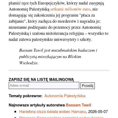
plamić ręce tych Europejczyków, którzy nadal zasypują
Autonomię Palestyńską
setkami milionów euro
, nie
domagając się zakończenia jej programu "płaca za
zabijanie", który zachęca do morderstw i nagradza je;
nieustanne podżeganie do przemocy przez Autonomię
Palestyńską i szalona nietolerancja religijna – wszystko to
nadal zalewa palestyńskie uniwersytety i szkoły.
Bassam Tawil jest muzułmańskim badaczem i
publicystą mieszkającym na Bliskim
Wschodzie.
ZAPISZ SIĘ NA LISTĘ MAILINGOWĄ
Tematy pokrewne:
Autonomia Palestyńska
Najnowsze artykuły autorstwa
Bassam Tawil
Haniebna cisza świata wobec Hamasu
, 2026-05-07
Dlaczego Gaza powinna pozostać pod wyłączną