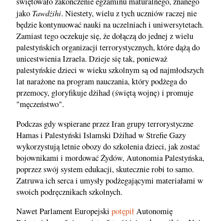
świętowało zakończenie egzaminu maturalnego, znanego
Tawdżihi
jako
. Niestety, wielu z tych uczniów raczej nie
będzie kontynuować nauki na uczelniach i uniwersytetach.
Zamiast tego oczekuje się, że dołączą do jednej z wielu
palestyńskich organizacji terrorystycznych, które dążą do
unicestwienia Izraela. Dzieje się tak, ponieważ
palestyńskie dzieci w wieku szkolnym są od najmłodszych
lat narażone na program nauczania, który podżega do
przemocy, gloryfikuje dżihad (świętą wojnę) i promuje
"męczeństwo".
Podczas gdy wspierane przez Iran grupy terrorystyczne
Hamas i Palestyński Islamski Dżihad w Strefie Gazy
wykorzystują letnie obozy do szkolenia dzieci, jak zostać
bojownikami i mordować Żydów, Autonomia Palestyńska,
poprzez swój system edukacji, skutecznie robi to samo.
Zatruwa ich serca i umysły podżegającymi materiałami w
swoich podręcznikach szkolnych.
Nawet Parlament Europejski
potępił
Autonomię