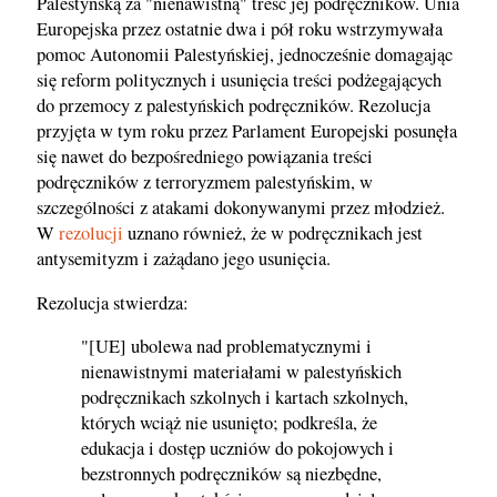
Palestyńską za "nienawistną" treść jej podręczników. Unia
Europejska przez ostatnie dwa i pół roku wstrzymywała
pomoc Autonomii Palestyńskiej, jednocześnie domagając
się reform politycznych i usunięcia treści podżegających
do przemocy z palestyńskich podręczników. Rezolucja
przyjęta w tym roku przez Parlament Europejski posunęła
się nawet do bezpośredniego powiązania treści
podręczników z terroryzmem palestyńskim, w
szczególności z atakami dokonywanymi przez młodzież.
W
rezolucji
uznano również, że w podręcznikach jest
antysemityzm i zażądano jego usunięcia.
Rezolucja stwierdza:
"[UE] ubolewa nad problematycznymi i
nienawistnymi materiałami w palestyńskich
podręcznikach szkolnych i kartach szkolnych,
których wciąż nie usunięto; podkreśla, że
edukacja i dostęp uczniów do pokojowych i
bezstronnych podręczników są niezbędne,