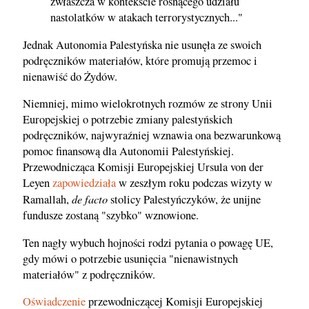
zwłaszcza w kontekście rosnącego udziału
nastolatków w atakach terrorystycznych..."
Jednak Autonomia Palestyńska nie usunęła ze swoich
podręczników materiałów, które promują przemoc i
nienawiść do Żydów.
Niemniej, mimo wielokrotnych rozmów ze strony Unii
Europejskiej o potrzebie zmiany palestyńskich
podręczników, najwyraźniej wznawia ona bezwarunkową
pomoc finansową dla Autonomii Palestyńskiej.
Przewodnicząca Komisji Europejskiej Ursula von der
Leyen
zapowiedziała
w zeszłym roku podczas wizyty w
de facto
Ramallah,
stolicy Palestyńczyków, że unijne
fundusze zostaną "szybko" wznowione.
Ten nagły wybuch hojności rodzi pytania o powagę UE,
gdy mówi o potrzebie usunięcia "nienawistnych
materiałów" z podręczników.
Oświadczenie
przewodniczącej Komisji Europejskiej