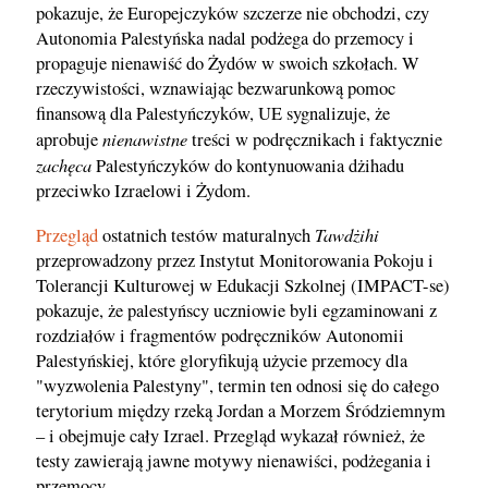
pokazuje, że Europejczyków szczerze nie obchodzi, czy
Autonomia Palestyńska nadal podżega do przemocy i
propaguje nienawiść do Żydów w swoich szkołach. W
rzeczywistości, wznawiając bezwarunkową pomoc
finansową dla Palestyńczyków, UE sygnalizuje, że
nienawistne
aprobuje
treści w podręcznikach i faktycznie
zachęca
Palestyńczyków do kontynuowania dżihadu
przeciwko Izraelowi i Żydom.
Tawdżihi
Przegląd
ostatnich testów maturalnych
przeprowadzony przez Instytut Monitorowania Pokoju i
Tolerancji Kulturowej w Edukacji Szkolnej (IMPACT-se)
pokazuje, że palestyńscy uczniowie byli egzaminowani z
rozdziałów i fragmentów podręczników Autonomii
Palestyńskiej, które gloryfikują użycie przemocy dla
"wyzwolenia Palestyny", termin ten odnosi się do całego
terytorium między rzeką Jordan a Morzem Śródziemnym
– i obejmuje cały Izrael. Przegląd wykazał również, że
testy zawierają jawne motywy nienawiści, podżegania i
przemocy.