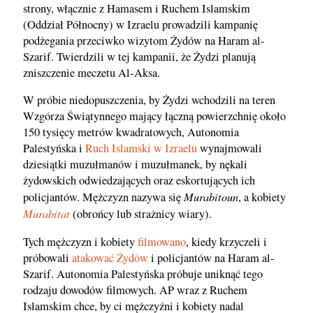
strony, włącznie z Hamasem i Ruchem Islamskim
(Oddział Północny) w Izraelu prowadzili kampanię
podżegania przeciwko wizytom Żydów na Haram al-
Szarif. Twierdzili w tej kampanii, że Żydzi planują
zniszczenie meczetu Al-Aksa.
W próbie niedopuszczenia, by Żydzi wchodzili na teren
Wzgórza Świątynnego mający łączną powierzchnię około
150 tysięcy metrów kwadratowych, Autonomia
Palestyńska i
Ruch Islamski w Izraelu
wynajmowali
dziesiątki muzułmanów i muzułmanek, by nękali
żydowskich odwiedzających oraz eskortujących ich
Murabitoun
policjantów. Mężczyzn nazywa się
, a kobiety
Murabitat
(obrońcy lub strażnicy wiary).
Tych mężczyzn i kobiety
filmowano
, kiedy krzyczeli i
próbowali
atakować Żydów
i policjantów na Haram al-
Szarif. Autonomia Palestyńska próbuje uniknąć tego
rodzaju dowodów filmowych. AP wraz z Ruchem
Islamskim chce, by ci mężczyźni i kobiety nadal