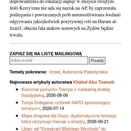
doprowadzenia do eskalacji napięć w miejscu świętym.
Jeśli Kerry'emu nie uda się nacisk na AP, by zaprzestała
podżegania i powtarzanych prób uniemożliwienia Jordanii
odgrywania jakiejkolwiek pozytywnej roli na Haram al-
Szarif, obecna fala ataków nożowych na Żydów będzie
trwała.
ZAPISZ SIĘ NA LISTĘ MAILINGOWĄ
Tematy pokrewne:
Izrael
,
Autonomia Palestyńska
Najnowsze artykuły autorstwa
Khaled Abu Toameh
Koszmar pomysłu Trampa z nuklearną Arabią
Saudyjaską
, 2026-08-06
Turcja Erdogana: członek NATO sponsorujący
terroryzm
, 2026-07-14
Mapa drogowa dla Gazy: dyplomatyczna fantazja,
która utrzymuje Hamas u władzy
, 2026-06-21
Liban: od "Szwajcarii Bliskiego Wschodu" do