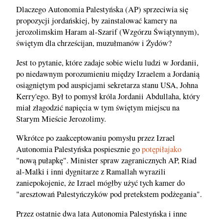
Dlaczego Autonomia Palestyńska (AP) sprzeciwia się
propozycji jordańskiej, by zainstalować kamery na
jerozolimskim Haram al-Szarif (Wzgórzu Świątynnym),
świętym dla chrześcijan, muzułmanów i Żydów?
Jest to pytanie, które zadaje sobie wielu ludzi w Jordanii,
po niedawnym porozumieniu między Izraelem a Jordanią
osiągniętym pod auspicjami sekretarza stanu USA, Johna
Kerry'ego. Był to pomysł króla Jordanii Abdullaha, który
miał złagodzić napięcia w tym świętym miejscu na
Starym Mieście Jerozolimy.
Wkrótce po zaakceptowaniu pomysłu przez Izrael
Autonomia Palestyńska pospiesznie go
potępiłajako
"nową pułapkę". Minister spraw zagranicznych AP, Riad
al-Malki i inni dygnitarze z Ramallah wyrazili
zaniepokojenie, że Izrael mógłby użyć tych kamer do
"aresztowań Palestyńczyków pod pretekstem podżegania".
Przez ostatnie dwa lata Autonomia Palestyńska i inne