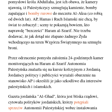
pomysłowi króla Abdullaha, jest ich obawa, że kamery
ujawnią, iż Palestyńczycy szmuglują kamienie, bomby
zapalające i
bomby rurowe
do meczetu Al-Aksa (co robią
od dwóch lat). AP, Hamas i Ruch Islamski nie chcą, by
świat to zobaczył ; sceny te pokazują bowiem, kto
naprawdę "bezcześci" Haram al-Szarif. Nie trzeba
dodawać, że jak dotąd nie złapano żadnego Żyda
wchodzącego na teren Wzgórza Świątynnego na szmuglu
broni.
Przez odrzucenie pomysłu założenia 24-godzinnych kamer
monitorujących na Haram al-Szarif Autonomia
Palestyńska znalazła się na kursie kolizyjnym z Jordanią.
Jordańscy politycy i publicyści wyrażali oburzenie na
stanowisko AP i określili je jako szkodliwe dla interesów
palestyńskich i islamskich.
Gazeta jordańska "Al-Ghad", która jest bliska rządowi,
cytowała polityków jordańskich, którzy
potępiali
sprzeciw
Autonomii Palestyńskiej wobec instalowania