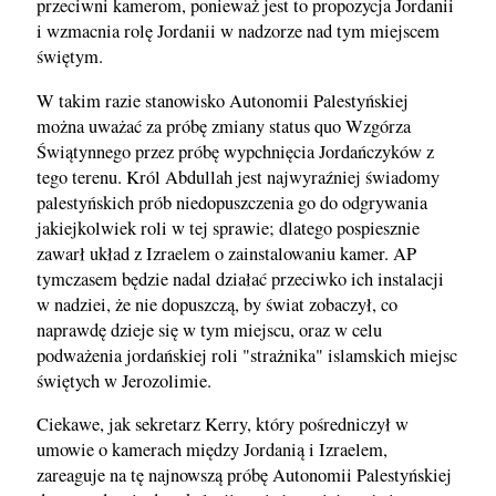
przeciwni kamerom, ponieważ jest to propozycja Jordanii
i wzmacnia rolę Jordanii w nadzorze nad tym miejscem
świętym.
W takim razie stanowisko Autonomii Palestyńskiej
można uważać za próbę zmiany status quo Wzgórza
Świątynnego przez próbę wypchnięcia Jordańczyków z
tego terenu. Król Abdullah jest najwyraźniej świadomy
palestyńskich prób niedopuszczenia go do odgrywania
jakiejkolwiek roli w tej sprawie; dlatego pospiesznie
zawarł układ z Izraelem o zainstalowaniu kamer. AP
tymczasem będzie nadal działać przeciwko ich instalacji
w nadziei, że nie dopuszczą, by świat zobaczył, co
naprawdę dzieje się w tym miejscu, oraz w celu
podważenia jordańskiej roli "strażnika" islamskich miejsc
świętych w Jerozolimie.
Ciekawe, jak sekretarz Kerry, który pośredniczył w
umowie o kamerach między Jordanią i Izraelem,
zareaguje na tę najnowszą próbę Autonomii Palestyńskiej