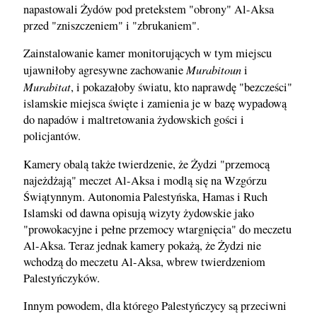
napastowali Żydów pod pretekstem "obrony" Al-Aksa
przed "zniszczeniem" i "zbrukaniem".
Zainstalowanie kamer monitorujących w tym miejscu
Murabitoun
ujawniłoby agresywne zachowanie
i
Murabitat
, i pokazałoby światu, kto naprawdę "bezcześci"
islamskie miejsca święte i zamienia je w bazę wypadową
do napadów i maltretowania żydowskich gości i
policjantów.
Kamery obalą także twierdzenie, że Żydzi "przemocą
najeżdżają" meczet Al-Aksa i modlą się na Wzgórzu
Świątynnym. Autonomia Palestyńska, Hamas i Ruch
Islamski od dawna opisują wizyty żydowskie jako
"prowokacyjne i pełne przemocy wtargnięcia" do meczetu
Al-Aksa. Teraz jednak kamery pokażą, że Żydzi nie
wchodzą do meczetu Al-Aksa, wbrew twierdzeniom
Palestyńczyków.
Innym powodem, dla którego Palestyńczycy są przeciwni