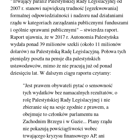
"Trwający paraliż Palestyńskiej Rady Legislacyjnej od
2007 r. stanowi największą trudność [egzekwowania]
formalnej odpowiedzialności i nadzoru nad działaniami
rządu w kategoriach zarządzania publicznymi funduszami
i ogólnie sprawami publicznymi" – stwierdza raport.
Raport ujawnia, że w 2017 r. Autonomia Palestyńska
wydała ponad 39 milionów szekli (około 11 milionów
dolarów) na Palestyńską Radę Legislacyjną. Połowa tych
pieniędzy poszła na pensje dla palestyńskich
ustawodawców, mimo że nie pracują już od ponad
dziesięciu lat. W dalszym ciągu raportu czytamy:
"Jest prawem obywateli pytać o sensowność
tych wydatków bez namacalnych rezultatów, o
rolę Palestyńskiej Rady Legislacyjnej i nie
zbieranie się na sesje zgodnie z prawem, a
obejmuje to członków parlamentu na
Zachodnim Brzegu i w Gazie... Plany rządu
nie pokazują powściągliwości wobec
trwającego kryzysu finansowego AP, ani