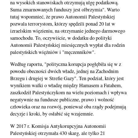
na wysokich stanowiskach otrzymują ulgę podatkową.
Suma zmarnowanych funduszy jest olbrzymia". Warto
tutaj wspomnieć, że prawo Autonomii Palestyńskiej
pozwala terrorystom, którzy spędzili ponad 20 lat w
izraelskim więzieniu, na otrzymanie jednego darmowego
samochodu. To, oczywiście, w dodatku do polityki
Autonomii Palestyńskiej miesięcznych wypłat dla rodzin
palestyńskich więźniów i "męczenników".
Według raportu, "polityczna korupcja pogłębiła się w z
powodu obecności dwóch władz, jednej na Zachodnim
Brzegu i drugiej w Strefie Gazy". Ten podział, który jest
wynikiem walki o władzę między Hamasem a Fatahem,
zaszkodził Palestyńczykom na wielu poziomach i wpływa
negatywnie na fundusze publiczne, prawo i wolność
człowieka oraz na rozwój, ponieważ oba rządy podejmują
decyzje i kroki, by osłabić się wzajemnie.
W 2017 r. Komisja Antykorupcyjna Autonomii
Palestyńskiej otrzymała 430 skarg, ale tylko 21