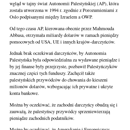
wgląd w tajny świat Autonomii Palestyńskiej (AP), która
została utworzona w 1994 r. zgodnie z Porozumieniami z
Oslo podpisanymi między Izraelem a OWP.
Od tego czasu AP, kierowana obecnie przez Mahmouda
Abbasa, otrzymała miliardy dolarów w ramach pieniędzy
pomocowych od USA, UE i innych krajów-darczyńców.
Jednak brak oczekiwań darczyńców, by Autonomia
Palestyńska była odpowiedzialna za wydawane pieniądze i
by jej finanse były przejrzyste, pozbawił Palestyńczyków
znacznej części tych funduszy. Zachęcił także
palestyńskich przywódców do chowania do kieszeni
milionów dolarów, wzbogacając ich prywatne i ukryte
konta bankowe.
Można by oczekiwać, że zachodni darczyńcy obudzą się i
zauważą, że palestyńscy przywódcy sprzeniewierzają
pieniądze zachodnich podatników.
Można by oczekiwać, że Amerykanie i Europejczycy