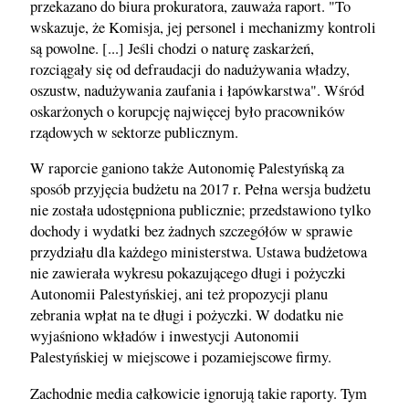
przekazano do biura prokuratora, zauważa raport. "To
wskazuje, że Komisja, jej personel i mechanizmy kontroli
są powolne. [...] Jeśli chodzi o naturę zaskarżeń,
rozciągały się od defraudacji do nadużywania władzy,
oszustw, nadużywania zaufania i łapówkarstwa". Wśród
oskarżonych o korupcję najwięcej było pracowników
rządowych w sektorze publicznym.
W raporcie ganiono także Autonomię Palestyńską za
sposób przyjęcia budżetu na 2017 r. Pełna wersja budżetu
nie została udostępniona publicznie; przedstawiono tylko
dochody i wydatki bez żadnych szczegółów w sprawie
przydziału dla każdego ministerstwa. Ustawa budżetowa
nie zawierała wykresu pokazującego długi i pożyczki
Autonomii Palestyńskiej, ani też propozycji planu
zebrania wpłat na te długi i pożyczki. W dodatku nie
wyjaśniono wkładów i inwestycji Autonomii
Palestyńskiej w miejscowe i pozamiejscowe firmy.
Zachodnie media całkowicie ignorują takie raporty. Tym