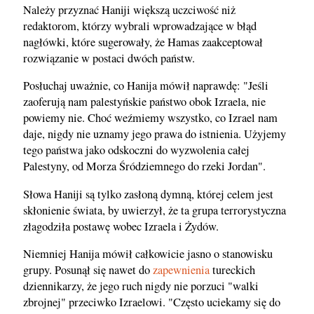
Należy przyznać Haniji większą uczciwość niż
redaktorom, którzy wybrali wprowadzające w błąd
nagłówki, które sugerowały, że Hamas zaakceptował
rozwiązanie w postaci dwóch państw.
Posłuchaj uważnie, co Hanija mówił naprawdę: "Jeśli
zaoferują nam palestyńskie państwo obok Izraela, nie
powiemy nie. Choć weźmiemy wszystko, co Izrael nam
daje, nigdy nie uznamy jego prawa do istnienia. Użyjemy
tego państwa jako odskoczni do wyzwolenia całej
Palestyny, od Morza Śródziemnego do rzeki Jordan".
Słowa Haniji są tylko zasłoną dymną, której celem jest
skłonienie świata, by uwierzył, że ta grupa terrorystyczna
złagodziła postawę wobec Izraela i Żydów.
Niemniej Hanija mówił całkowicie jasno o stanowisku
grupy. Posunął się nawet do
zapewnienia
tureckich
dziennikarzy, że jego ruch nigdy nie porzuci "walki
zbrojnej" przeciwko Izraelowi. "Często uciekamy się do