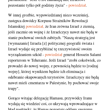
pozostanie tylko pół godziny życia" -
powiedział
.
W innej groźbie, wypowiedzianej nieco wcześniej,
zastępca dowódcy Korpusu Strażników Rewolucji
Islamskiej
powiedział,
że Iran zrówna Izrael z ziemią,
jeśli zacznie on wojnę i że Izraelczycy nawet nie będą w
stanie pochować swoich zabitych. "Naszą strategią jest
[wymazanie] Izraela [z] politycznej geografii świata i
Izrael wydaje się przybliżać tę rzeczywistość swoim
wyrządzaniem szkód -
powiedział
generał Hossein Salami
reporterom w Teheranie. Jeśli Izrael "zrobi cokolwiek, co
prowadzi do nowej wojny, z pewnością będzie to [rodzaj
wojny], której wynikiem będzie ich eliminacja i
odebranie okupowanych terytoriów. Izraelczycy nie będą
nawet mieli cmentarza w Palestynie, by pochować swoje
trupy".
Gorąco witając delegację Hamasu, przywódcy Iranu
wydają się wiedzieć coś, co ukrywają wprowadzające w
błąd nagłówki: że Hamas pozostaje oddany swojemu