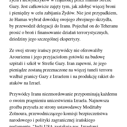
Gazy. Jest całkowicie zajęty tym, jak zdobyć więcej broni
i pieniędzy w celu zabijania Żydów. Nie jest przypadkiem,
że Hamas wybrał dowódcę swojego zbrojnego skrzydła,
by przewodził delegacji do Iranu. Pojechał on do Teheranu
prosić o broń i finansowanie działań terrorystycznych,
dziedziny jego szczególnej ekspertyzy.
Ze swej strony irańscy przywódcy nie oferowaliby
Arouriemu i jego przyjaciołom gotówki na budowę
szpitali i szkół w Strefie Gazy. Iran zapewni, że jego
pieniądze zostaną przeznaczone na więcej tuneli terroru
wzdłuż granicy Gazy z Izraelem i na produkcję rakiet do
ataków na Izrael.
Przywódcy Iranu niezmordowanie przypominają każdemu
o swoim pragnieniu unicestwienia Izraela. Najnowsza
groźba przyszła ze strony ustawodawcy Modżtaby
Zolnoura, przewodniczącego komisji bezpieczeństwa
narodowego i polityki zagranicznej irańskiego
parlamentu. "Jeśli USA zaatakują nas, Izraelowi