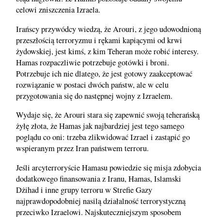
celowi zniszczenia Izraela.
Irańscy przywódcy wiedzą, że Arouri, z jego udowodnioną
przeszłością terroryzmu i rękami kapiącymi od krwi
żydowskiej, jest kimś, z kim Teheran może robić interesy.
Hamas rozpaczliwie potrzebuje gotówki i broni.
Potrzebuje ich nie dlatego, że jest gotowy zaakceptować
rozwiązanie w postaci dwóch państw, ale w celu
przygotowania się do następnej wojny z Izraelem.
Wydaje się, że Arouri stara się zapewnić swoją teherańską
żyłę złota, że Hamas jak najbardziej jest tego samego
poglądu co oni: trzeba zlikwidować Izrael i zastąpić go
wspieranym przez Iran państwem terroru.
Jeśli arcyterroryście Hamasu powiedzie się misja zdobycia
dodatkowego finansowania z Iranu, Hamas, Islamski
Dżihad i inne grupy terroru w Strefie Gazy
najprawdopodobniej nasilą działalność terrorystyczną
przeciwko Izraelowi. Najskuteczniejszym sposobem