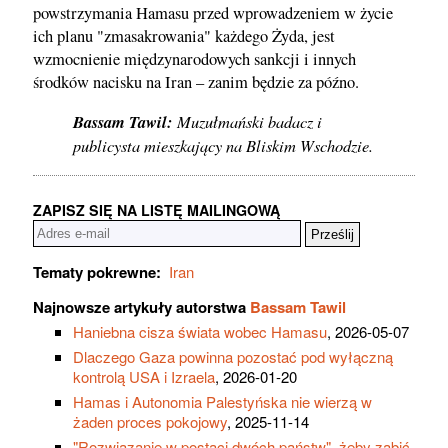
powstrzymania Hamasu przed wprowadzeniem w życie
ich planu "zmasakrowania" każdego Żyda, jest
wzmocnienie międzynarodowych sankcji i innych
środków nacisku na Iran – zanim będzie za późno.
Bassam Tawil:
Muzułmański badacz i
publicysta mieszkający na Bliskim Wschodzie.
ZAPISZ SIĘ NA LISTĘ MAILINGOWĄ
Tematy pokrewne:
Iran
Najnowsze artykuły autorstwa
Bassam Tawil
Haniebna cisza świata wobec Hamasu
, 2026-05-07
Dlaczego Gaza powinna pozostać pod wyłączną
kontrolą USA i Izraela
, 2026-01-20
Hamas i Autonomia Palestyńska nie wierzą w
żaden proces pokojowy
, 2025-11-14
"Rozwiązanie w postaci dwóch państw", żeby zabić