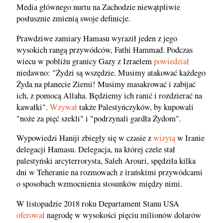
Media głównego nurtu na Zachodzie niewątpliwie
posłusznie zmienią swoje definicje.
Prawdziwe zamiary Hamasu wyraził jeden z jego
wysokich rangą przywódców, Fathi Hammad. Podczas
wiecu w pobliżu granicy Gazy z Izraelem
powiedział
niedawno: "Żydzi są wszędzie. Musimy atakować każdego
Żyda na planecie Ziemi! Musimy masakrować i zabijać
ich, z pomocą Allaha. Będziemy ich ranić i rozdzierać na
kawałki".
Wzywał
także Palestyńczyków, by kupowali
"noże za pięć szekli" i "podrzynali gardła Żydom".
Wypowiedzi Haniji zbiegły się w czasie z
wizytą
w Iranie
delegacji Hamasu. Delegacja, na której czele stał
palestyński arcyterrorysta, Saleh Arouri, spędziła kilka
dni w Teheranie na rozmowach z irańskimi przywódcami
o sposobach wzmocnienia stosunków między nimi.
W listopadzie 2018 roku Departament Stanu USA
oferował
nagrodę w wysokości pięciu milionów dolarów