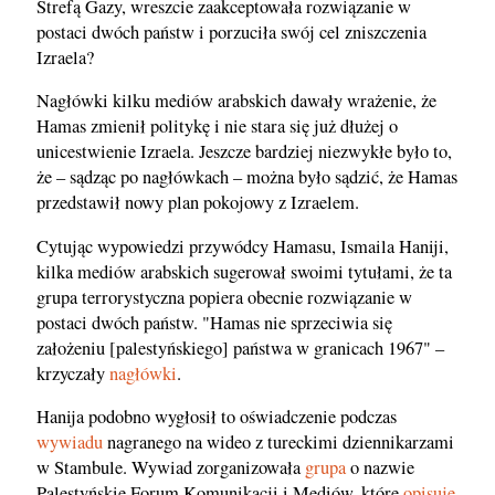
Strefą Gazy, wreszcie zaakceptowała rozwiązanie w
postaci dwóch państw i porzuciła swój cel zniszczenia
Izraela?
Nagłówki kilku mediów arabskich dawały wrażenie, że
Hamas zmienił politykę i nie stara się już dłużej o
unicestwienie Izraela. Jeszcze bardziej niezwykłe było to,
że – sądząc po nagłówkach – można było sądzić, że Hamas
przedstawił nowy plan pokojowy z Izraelem.
Cytując wypowiedzi przywódcy Hamasu, Ismaila Haniji,
kilka mediów arabskich sugerował swoimi tytułami, że ta
grupa terrorystyczna popiera obecnie rozwiązanie w
postaci dwóch państw. "Hamas nie sprzeciwia się
założeniu [palestyńskiego] państwa w granicach 1967" –
krzyczały
nagłówki
.
Hanija podobno wygłosił to oświadczenie podczas
wywiadu
nagranego na wideo z tureckimi dziennikarzami
w Stambule. Wywiad zorganizowała
grupa
o nazwie
Palestyńskie Forum Komunikacji i Mediów, które
opisuje