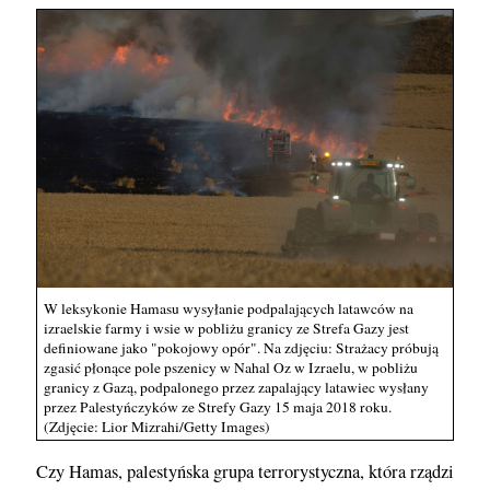
W leksykonie Hamasu wysyłanie podpalających latawców na
izraelskie farmy i wsie w pobliżu granicy ze Strefa Gazy jest
definiowane jako "pokojowy opór". Na zdjęciu: Strażacy próbują
zgasić płonące pole pszenicy w Nahal Oz w Izraelu, w pobliżu
granicy z Gazą, podpalonego przez zapalający latawiec wysłany
przez Palestyńczyków ze Strefy Gazy 15 maja 2018 roku.
(Zdjęcie: Lior Mizrahi/Getty Images)
Czy Hamas, palestyńska grupa terrorystyczna, która rządzi