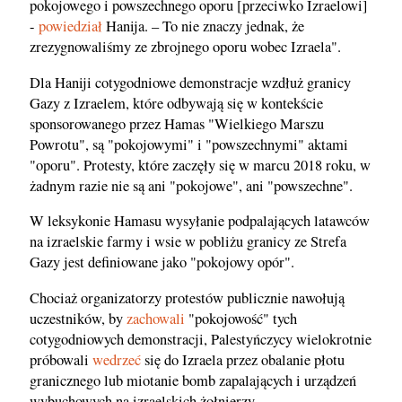
pokojowego i powszechnego oporu [przeciwko Izraelowi]
-
powiedział
Hanija. – To nie znaczy jednak, że
zrezygnowaliśmy ze zbrojnego oporu wobec Izraela".
Dla Haniji cotygodniowe demonstracje wzdłuż granicy
Gazy z Izraelem, które odbywają się w kontekście
sponsorowanego przez Hamas "Wielkiego Marszu
Powrotu", są "pokojowymi" i "powszechnymi" aktami
"oporu". Protesty, które zaczęły się w marcu 2018 roku, w
żadnym razie nie są ani "pokojowe", ani "powszechne".
W leksykonie Hamasu wysyłanie podpalających latawców
na izraelskie farmy i wsie w pobliżu granicy ze Strefa
Gazy jest definiowane jako "pokojowy opór".
Chociaż organizatorzy protestów publicznie nawołują
uczestników, by
zachowali
"pokojowość" tych
cotygodniowych demonstracji, Palestyńczycy wielokrotnie
próbowali
wedrzeć
się do Izraela przez obalanie płotu
granicznego lub miotanie bomb zapalających i urządzeń
wybuchowych na izraelskich żołnierzy.