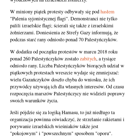
W miniony piątek protesty odbywały się pod
hasłem
"Palenia syjonistycznej flagi". Demonstranci nie tylko
palili izraelskie flagi; ścierali się także z izraelskimi
żołnierzami. Doniesienia ze Strefy Gazy informują, że
podczas starć rany odniosło ponad 70 Palestyńczyków.
W dodatku od początku protestów w marcu 2018 roku
ponad 260 Palestyńczyków zostało
zabitych
, a tysiące
odniosło rany. Liczba Palestyńczyków biorących udział w
piątkowych protestach wreszcie wydaje się zmniejszać:
wielu Gazańczyków doszło chyba do wniosku, że ich
przywódcy używają ich dla własnych interesów. Od czasu
rozpoczęcia marszów Palestyńczycy nie widzieli poprawy
swoich warunków życia.
Jeśli pójdzie się za logiką Hamasu, to już niedługo ta
organizacja powinna oświadczyć, że strzelanie rakietami i
porywanie izraelskich wieśniaków także jest
"pokojowym" i "powszechnym" sposobem "oporu".