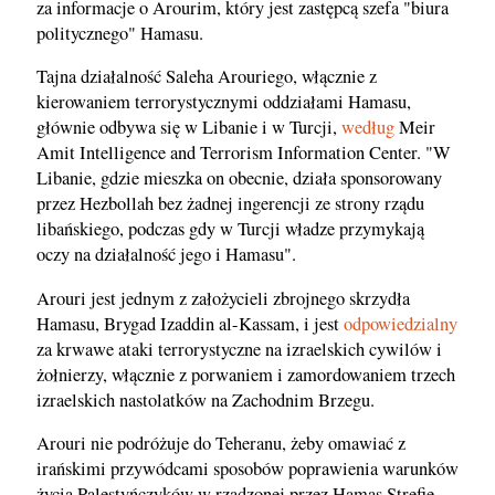
za informacje o Arourim, który jest zastępcą szefa "biura
politycznego" Hamasu.
Tajna działalność Saleha Arouriego, włącznie z
kierowaniem terrorystycznymi oddziałami Hamasu,
głównie odbywa się w Libanie i w Turcji,
według
Meir
Amit Intelligence and Terrorism Information Center. "W
Libanie, gdzie mieszka on obecnie, działa sponsorowany
przez Hezbollah bez żadnej ingerencji ze strony rządu
libańskiego, podczas gdy w Turcji władze przymykają
oczy na działalność jego i Hamasu".
Arouri jest jednym z założycieli zbrojnego skrzydła
Hamasu, Brygad Izaddin al-Kassam, i jest
odpowiedzialny
za krwawe ataki terrorystyczne na izraelskich cywilów i
żołnierzy, włącznie z porwaniem i zamordowaniem trzech
izraelskich nastolatków na Zachodnim Brzegu.
Arouri nie podróżuje do Teheranu, żeby omawiać z
irańskimi przywódcami sposobów poprawienia warunków
życia Palestyńczyków w rządzonej przez Hamas Strefie