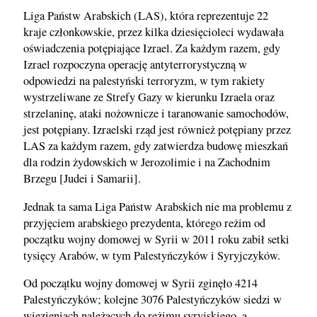
Liga Państw Arabskich (LAS), która reprezentuje 22
kraje członkowskie, przez kilka dziesięcioleci wydawała
oświadczenia potępiające Izrael. Za każdym razem, gdy
Izrael rozpoczyna operację antyterrorystyczną w
odpowiedzi na palestyński terroryzm, w tym rakiety
wystrzeliwane ze Strefy Gazy w kierunku Izraela oraz
strzelaninę, ataki nożownicze i taranowanie samochodów,
jest potępiany. Izraelski rząd jest również potępiany przez
LAS za każdym razem, gdy zatwierdza budowę mieszkań
dla rodzin żydowskich w Jerozolimie i na Zachodnim
Brzegu [Judei i Samarii].
Jednak ta sama Liga Państw Arabskich nie ma problemu z
przyjęciem arabskiego prezydenta, którego reżim od
początku wojny domowej w Syrii w 2011 roku zabił setki
tysięcy Arabów, w tym Palestyńczyków i Syryjczyków.
Od początku wojny domowej w Syrii zginęło 4214
Palestyńczyków; kolejne 3076 Palestyńczyków siedzi w
więzieniach należących do reżimu syryjskiego, a