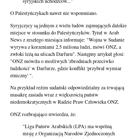
syryjskich uchodźców..."
O Palestyńczykach nawet nie wspomniano.
Syryjczycy są jednym z wielu ludów zajmujących dalekie
miejsce w stosunku do Palestyńczyków. Tytuł w Arab
News z zeszłego miesiąca informuje: "Wojna w Sudanie
wyrywa z korzeniami 2,5 miliona ludzi, mówi ONZ, a
zwłoki leżą na ulicach Darfuru". Następny artykuł głosi:
"ONZ mówiła o możliwych 'zbrodniach przeciwko
ludzkości' w Darfurze, gdzie konflikt 'przybrał wymiar
etniczny' ".
Na przykład reżim sudański odpowiedzialny za trwającą
masakrę zasiada wraz z większością państw
niedemokratycznych w Radzie Praw Człowieka ONZ.
ONZ rozbrajająco stwierdza, że:
"Liga Państw Arabskich (LPA) ma wspólną
misję z Organizacją Narodów Zjednoczonych