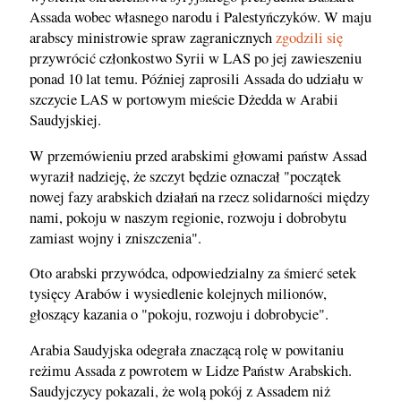
Assada wobec własnego narodu i Palestyńczyków. W maju
arabscy ministrowie spraw zagranicznych
zgodzili się
przywrócić członkostwo Syrii w LAS po jej zawieszeniu
ponad 10 lat temu. Później zaprosili Assada do udziału w
szczycie LAS w portowym mieście Dżedda w Arabii
Saudyjskiej.
W przemówieniu przed arabskimi głowami państw Assad
wyraził nadzieję, że szczyt będzie oznaczał "początek
nowej fazy arabskich działań na rzecz solidarności między
nami, pokoju w naszym regionie, rozwoju i dobrobytu
zamiast wojny i zniszczenia".
Oto arabski przywódca, odpowiedzialny za śmierć setek
tysięcy Arabów i wysiedlenie kolejnych milionów,
głoszący kazania o "pokoju, rozwoju i dobrobycie".
Arabia Saudyjska odegrała znaczącą rolę w powitaniu
reżimu Assada z powrotem w Lidze Państw Arabskich.
Saudyjczycy pokazali, że wolą pokój z Assadem niż