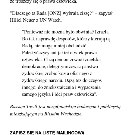
że troszczy się o prawa człowieka.
"Dlaczego ta Rada [ONZ] wybrała ciszę?" – zapytał
Hillel Neuer z UN Watch.
"Ponieważ nie można było obwiniać Izraela.
Bo tak naprawdę despotów, którzy kierują tą
Radą, nie mogą mniej obchodzić
Palestyńczycy ani jakiekolwiek prawa
człowieka. Chcą demonizować izraelską
demokrację, delegitymizować państwo
żydowskie, zrobić kozła ofiarnego z
żydowskiego narodu. Dążą też do czegoś
innego: do zniekształcenia i wypaczenia
samego języka i idei praw człowieka".
Bassam Tawil jest muzułmańskim badaczem i publicystą
mieszkającym na Bliskim Wschodzie.
ZAPISZ SIĘ NA LISTĘ MAILINGOWĄ