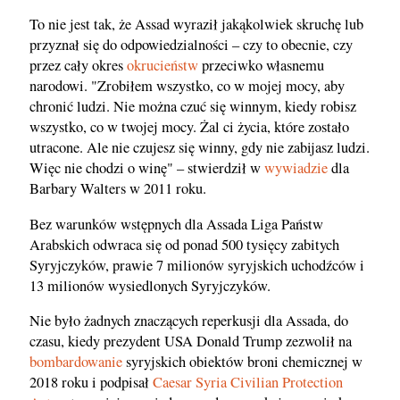
To nie jest tak, że Assad wyraził jakąkolwiek skruchę lub
przyznał się do odpowiedzialności – czy to obecnie, czy
przez cały okres
okrucieństw
przeciwko własnemu
narodowi. "Zrobiłem wszystko, co w mojej mocy, aby
chronić ludzi. Nie można czuć się winnym, kiedy robisz
wszystko, co w twojej mocy. Żal ci życia, które zostało
utracone. Ale nie czujesz się winny, gdy nie zabijasz ludzi.
Więc nie chodzi o winę" – stwierdził w
wywiadzie
dla
Barbary Walters w 2011 roku.
Bez warunków wstępnych dla Assada Liga Państw
Arabskich odwraca się od ponad 500 tysięcy zabitych
Syryjczyków, prawie 7 milionów syryjskich uchodźców i
13 milionów wysiedlonych Syryjczyków.
Nie było żadnych znaczących reperkusji dla Assada, do
czasu, kiedy prezydent USA Donald Trump zezwolił na
bombardowanie
syryjskich obiektów broni chemicznej w
2018 roku i podpisał
Caesar Syria Civilian Protection