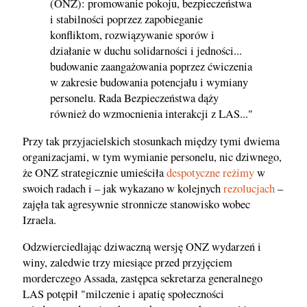
(ONZ): promowanie pokoju, bezpieczeństwa
i stabilności poprzez zapobieganie
konfliktom, rozwiązywanie sporów i
działanie w duchu solidarności i jedności...
budowanie zaangażowania poprzez ćwiczenia
w zakresie budowania potencjału i wymiany
personelu. Rada Bezpieczeństwa dąży
również do wzmocnienia interakcji z LAS..."
Przy tak przyjacielskich stosunkach między tymi dwiema
organizacjami, w tym wymianie personelu, nic dziwnego,
że ONZ strategicznie umieściła
despotyczne reżimy
w
swoich radach i – jak wykazano w kolejnych
rezolucjach
–
zajęła tak agresywnie stronnicze stanowisko wobec
Izraela.
Odzwierciedlając dziwaczną wersję ONZ wydarzeń i
winy, zaledwie trzy miesiące przed przyjęciem
morderczego Assada, zastępca sekretarza generalnego
LAS potępił "milczenie i apatię społeczności