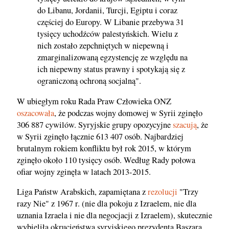
do Libanu, Jordanii, Turcji, Egiptu i coraz
częściej do Europy. W Libanie przebywa 31
tysięcy uchodźców palestyńskich. Wielu z
nich zostało zepchniętych w niepewną i
zmarginalizowaną egzystencję ze względu na
ich niepewny status prawny i spotykają się z
ograniczoną ochroną socjalną".
W ubiegłym roku Rada Praw Człowieka ONZ
oszacowała
, że podczas wojny domowej w Syrii zginęło
306 887 cywilów. Syryjskie grupy opozycyjne
szacują
, że
w Syrii zginęło łącznie 613 407 osób. Najbardziej
brutalnym rokiem konfliktu był rok 2015, w którym
zginęło około 110 tysięcy osób. Według Rady połowa
ofiar wojny zginęła w latach 2013-2015.
Liga Państw Arabskich, zapamiętana z
rezolucji
"Trzy
razy Nie" z 1967 r. (nie dla pokoju z Izraelem, nie dla
uznania Izraela i nie dla negocjacji z Izraelem), skutecznie
wybieliła okrucieństwa syryjskiego prezydenta Baszara