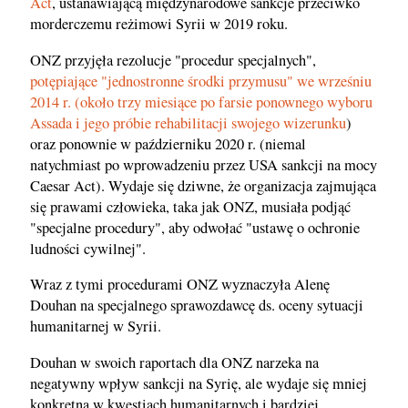
Act
, ustanawiającą międzynarodowe sankcje przeciwko
morderczemu reżimowi Syrii w 2019 roku.
ONZ przyjęła rezolucje "procedur specjalnych",
potępiające "jednostronne środki przymusu" we wrześniu
2014 r. (około trzy miesiące po farsie ponownego wyboru
Assada i jego próbie rehabilitacji swojego wizerunku
)
oraz ponownie w październiku 2020 r. (niemal
natychmiast po wprowadzeniu przez USA sankcji na mocy
Caesar Act). Wydaje się dziwne, że organizacja zajmująca
się prawami człowieka, taka jak ONZ, musiała podjąć
"specjalne procedury", aby odwołać "ustawę o ochronie
ludności cywilnej".
Wraz z tymi procedurami ONZ wyznaczyła Alenę
Douhan na specjalnego sprawozdawcę ds. oceny sytuacji
humanitarnej w Syrii.
Douhan w swoich raportach dla ONZ narzeka na
negatywny wpływ sankcji na Syrię, ale wydaje się mniej
konkretna w kwestiach humanitarnych i bardziej