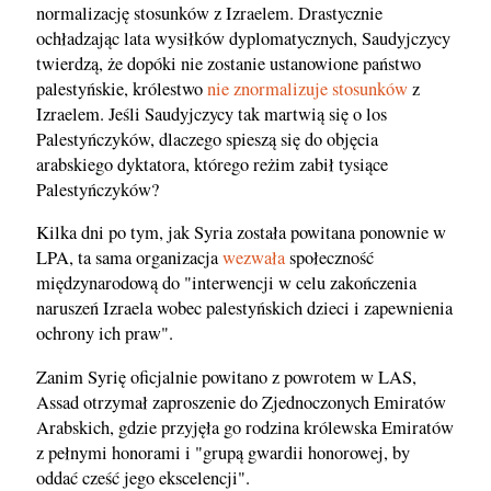
normalizację stosunków z Izraelem. Drastycznie
ochładzając lata wysiłków dyplomatycznych, Saudyjczycy
twierdzą, że dopóki nie zostanie ustanowione państwo
palestyńskie, królestwo
nie znormalizuje stosunków
z
Izraelem. Jeśli Saudyjczycy tak martwią się o los
Palestyńczyków, dlaczego spieszą się do objęcia
arabskiego dyktatora, którego reżim zabił tysiące
Palestyńczyków?
Kilka dni po tym, jak Syria została powitana ponownie w
LPA, ta sama organizacja
wezwała
społeczność
międzynarodową do "interwencji w celu zakończenia
naruszeń Izraela wobec palestyńskich dzieci i zapewnienia
ochrony ich praw".
Zanim Syrię oficjalnie powitano z powrotem w LAS,
Assad otrzymał zaproszenie do Zjednoczonych Emiratów
Arabskich, gdzie przyjęła go rodzina królewska Emiratów
z pełnymi honorami i "grupą gwardii honorowej, by
oddać cześć jego ekscelencji".