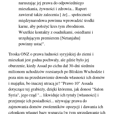
naruszając jej prawa do odpowiedniego
mieszkania, żywności i zdrowia... Raport
zawierał także zalecenia [ że]... społeczność
międzynarodowa powinna wprowadzić środki
karne, aby położyć kres tym zbrodniom.
Wszelkie kontakty z osadnikami, osiedlami i
urzędującym premierem [Netanjahu]
powinny ustać".
Troska ONZ o prawa ludności syryjskiej do ziemi i
mieszkań jest godna pochwały, ale gdzie było jej
oburzenie, kiedy Assad po cichu dał 30-dni siedmiu
milionom uchodźców rozsianych po Bliskim Wschodzie i
poza nim na przedstawienie dowodu własności ich domów
i majątku, bo inaczej utracą je? "Prawo 10" Assada
dotyczące tej grabieży, dzięki któremu, jak donosi "Salon
Syria", jego rząd "... likwiduje ich tytuły [własności] i
przejmuje ich posiadłości... używając prawa do
zajmowania domów zwolenników opozycji i dawania ich
członkom własnej bazy wsparcia [w tym sprzedawanie ich