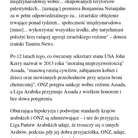
międzynarodowej wobec... okupowanych terytoriów
palestyńskich... [uznając] premiera Benjamina Netanjahu
za w pełni odpowiedzialnego za... izraelskie oblężenie
trwające ponad tydzień... społeczność międzynarodowa
[musi]... wykorzystać wszystkie środki, aby natychmiast
położyć kres rażącej agresji izraelskiego reżimu" – donosi
irański Tasnim News.
Po 12 latach tego, co ówczesny sekretarz stanu USA John
Kerry nazwał w 2013 roku "moralną nieprzyzwoitością"
Assada, "masową rzezią cywilów, zabijaniem kobiet i
dzieci oraz niewinnych przechodniów przy użyciu broni
chemicznej", ONZ potępia sankcje wobec reżimu Assada,
a Liga Arabska przyjmuje Assada z wielkim honorem i
bez słowa potępienia.
Oburzająca hipokryzja i podwójne standardy krajów
arabskich i ONZ są zdumiewające – i nie do przyjęcia.
Liga Państw Arabskich udaje, że troszczy się o innych
Arabów, podczas gdy jej dobra przyjaciółka, ONZ, udaje,