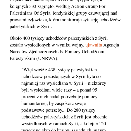
kolejnych 333 zaginęło, według Action Group For
Palestinians Of Syria, londyńskiej grupy czuwającej nad
prawami człowieka, która monitoruje sytuację uchodźców
palestyńskich w Syrii.
Około 400 tysięcy uchodźców palestyńskich z Syrii
zostało wysiedlonych w wyniku wojny,
ujawniła
Agencja
Narodów Zjednoczonych ds. Pomocy Uchodźcom
Palestyńskim (UNRWA).
"Większość z 438 tysięcy palestyńskich
uchodźców pozostających w Syrii była co
najmniej raz wysiedlana w Syrii – niektórzy
byli wysiedlani wiele razy – a ponad 95
procent z nich nadal potrzebuje pomocy
humanitarnej, by zaspokoić swoje
podstawowe potrzeby... Do 280 tysięcy
uchodźców palestyńskich z Syrii jest obecnie
wysiedlonych w ramach Syrii, a kolejne 120
tysięcy uciekło do krajów sąsiednich, w tym