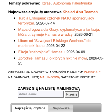
Tematy pokrewne:
Izrael
,
Autonomia Palestyńska
Najnowsze artykuły autorstwa
Khaled Abu Toameh
Turcja Erdogana: członek NATO sponsorujący
terroryzm
, 2026-07-14
Mapa drogowa dla Gazy: dyplomatyczna fantazja,
która utrzymuje Hamas u władzy
, 2026-06-21
Liban: od "Szwajcarii Bliskiego Wschodu" do
marionetki Iranu
, 2026-04-22
Fikcja "rozbrojenia" Hamasu
, 2026-04-09
Zbrodnie Hamasu, o których nikt nie mówi
, 2026-03-
25
otrzymuj najnowsze wiadomości e-mailem:
zapisz się
na darmową listę
mailingową
gatestone institute.
ZAPISZ SIĘ NA LISTĘ MAILINGOWĄ
Najczęściej czytane
Najnowsze