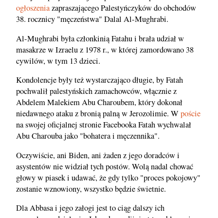
ogłoszenia
zapraszającego Palestyńczyków do obchodów
38. rocznicy "męczeństwa" Dalal Al-Mughrabi.
Al-Mughrabi była członkinią Fatahu i brała udział w
masakrze w Izraelu z 1978 r., w której zamordowano 38
cywilów, w tym 13 dzieci.
Kondolencje były też wystarczająco długie, by Fatah
pochwalił palestyńskich zamachowców, włącznie z
Abdelem Malekiem Abu Charoubem, który dokonał
niedawnego ataku z bronią palną w Jerozolimie. W
poście
na swojej oficjalnej stronie Facebooka Fatah wychwalał
Abu Charouba jako "bohatera i męczennika".
Oczywiście, ani Biden, ani żaden z jego doradców i
asystentów nie widział tych postów. Wolą nadal chować
głowy w piasek i udawać, że gdy tylko "proces pokojowy"
zostanie wznowiony, wszystko będzie świetnie.
Dla Abbasa i jego załogi jest to ciąg dalszy ich