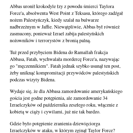
Abbas uronił krokodyle łzy z powodu śmierci Taylora
Force'a, absolwenta West Point z Teksasu, którego zadźgał
nożem Palestyńczyk, kiedy szalał na bulwarze
nadbrzeżnym w Jaffie. Niewątpliwie, Abbas był również
zasmucony, ponieważ Izrael zabija palestyńskich
nożowników i terrorystów z bronią palną.
Tuż przed przybyciem Bidena do Ramallah frakcja
Abbasa, Fatah, wychwalała mordercę Force'a, nazywając
go "męczennikiem". Fatah jednak szybko usunął ten post,
żeby uniknąć kompromitacji przywódców palestyńskich
podczas wizyty Bidena.
Wydaje się, że dla Abbasa zamordowanie amerykańskiego
gościa jest godne potępienia, ale zamordowanie 34
Izraelczyków od października zeszłego roku, włącznie z
kobietą w ciąży i cywilami, już nie tak bardzo.
Gdzie było potępienie zranienia dziewięciorga
Izraelczyków w ataku, w którym zginął Taylor Force?