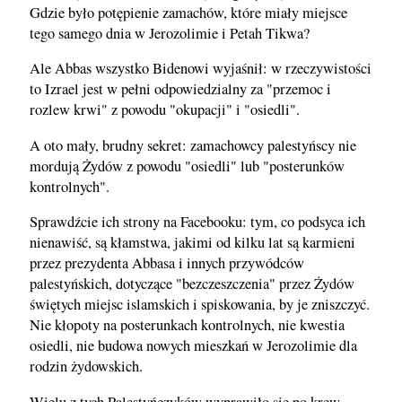
Gdzie było potępienie zamachów, które miały miejsce
tego samego dnia w Jerozolimie i Petah Tikwa?
Ale Abbas wszystko Bidenowi wyjaśnił: w rzeczywistości
to Izrael jest w pełni odpowiedzialny za "przemoc i
rozlew krwi" z powodu "okupacji" i "osiedli".
A oto mały, brudny sekret: zamachowcy palestyńscy nie
mordują Żydów z powodu "osiedli" lub "posterunków
kontrolnych".
Sprawdźcie ich strony na Facebooku: tym, co podsyca ich
nienawiść, są kłamstwa, jakimi od kilku lat są karmieni
przez prezydenta Abbasa i innych przywódców
palestyńskich, dotyczące "bezczeszczenia" przez Żydów
świętych miejsc islamskich i spiskowania, by je zniszczyć.
Nie kłopoty na posterunkach kontrolnych, nie kwestia
osiedli, nie budowa nowych mieszkań w Jerozolimie dla
rodzin żydowskich.
Wielu z tych Palestyńczyków wyprawiło się po krew