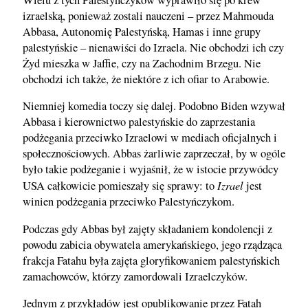
izraelską, ponieważ zostali nauczeni – przez Mahmouda
Abbasa, Autonomię Palestyńską, Hamas i inne grupy
palestyńskie – nienawiści do Izraela. Nie obchodzi ich czy
Żyd mieszka w Jaffie, czy na Zachodnim Brzegu. Nie
obchodzi ich także, że niektóre z ich ofiar to Arabowie.
Niemniej komedia toczy się dalej. Podobno Biden wzywał
Abbasa i kierownictwo palestyńskie do zaprzestania
podżegania przeciwko Izraelowi w mediach oficjalnych i
społecznościowych. Abbas żarliwie zaprzeczał, by w ogóle
było takie podżeganie i wyjaśnił, że w istocie przywódcy
Izrael
USA całkowicie pomieszały się sprawy: to
jest
winien podżegania przeciwko Palestyńczykom.
Podczas gdy Abbas był zajęty składaniem kondolencji z
powodu zabicia obywatela amerykańskiego, jego rządząca
frakcja Fatahu była zajęta gloryfikowaniem palestyńskich
zamachowców, którzy zamordowali Izraelczyków.
Jednym z przykładów jest opublikowanie przez Fatah