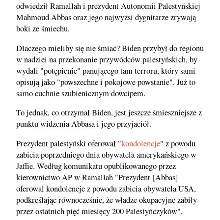
odwiedził Ramallah i prezydent Autonomii Palestyńskiej
Mahmoud Abbas oraz jego najwyżsi dygnitarze zrywają
boki ze śmiechu.
Dlaczego mieliby się nie śmiać? Biden przybył do regionu
w nadziei na przekonanie przywódców palestyńskich, by
wydali "potępienie" panującego tam terroru, który sami
opisują jako "powszechne i pokojowe powstanie". Już to
samo cuchnie szubienicznym dowcipem.
To jednak, co otrzymał Biden, jest jeszcze śmieszniejsze z
punktu widzenia Abbasa i jego przyjaciół.
Prezydent palestyński oferował "
kondolencje
" z powodu
zabicia poprzedniego dnia obywatela amerykańskiego w
Jaffie. Według komunikatu opublikowanego przez
kierownictwo AP w Ramallah "Prezydent [Abbas]
oferował kondolencje z powodu zabicia obywatela USA,
podkreślając równocześnie, że władze okupacyjne zabiły
przez ostatnich pięć miesięcy 200 Palestyńczyków".