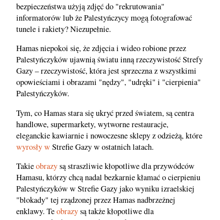
bezpieczeństwa użyją zdjęć do "rekrutowania"
informatorów lub że Palestyńczycy mogą fotografować
tunele i rakiety? Niezupełnie.
Hamas niepokoi się, że zdjęcia i wideo robione przez
Palestyńczyków ujawnią światu inną rzeczywistość Strefy
Gazy – rzeczywistość, która jest sprzeczna z wszystkimi
opowieściami i obrazami "nędzy", "udręki" i "cierpienia"
Palestyńczyków.
Tym, co Hamas stara się ukryć przed światem, są centra
handlowe, supermarkety, wytworne restauracje,
eleganckie kawiarnie i nowoczesne sklepy z odzieżą, które
wyrosły w
Strefie Gazy w ostatnich latach.
Takie
obrazy
są straszliwie kłopotliwe dla przywódców
Hamasu, którzy chcą nadal bezkarnie kłamać o cierpieniu
Palestyńczyków w Strefie Gazy jako wyniku izraelskiej
"blokady" tej rządzonej przez Hamas nadbrzeżnej
enklawy. Te
obrazy
są także kłopotliwe dla