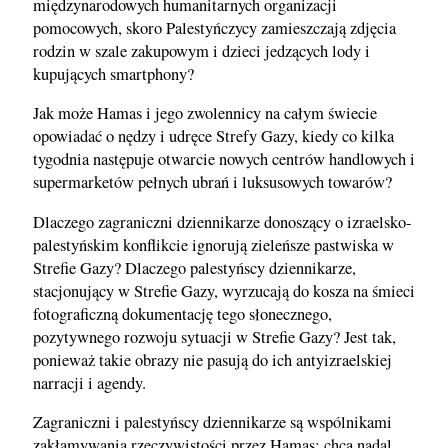
międzynarodowych humanitarnych organizacji
pomocowych, skoro Palestyńczycy zamieszczają zdjęcia
rodzin w szale zakupowym i dzieci jedzących lody i
kupujących smartphony?
Jak może Hamas i jego zwolennicy na całym świecie
opowiadać o nędzy i udręce Strefy Gazy, kiedy co kilka
tygodnia następuje otwarcie nowych centrów handlowych i
supermarketów pełnych ubrań i luksusowych towarów?
Dlaczego zagraniczni dziennikarze donoszący o izraelsko-
palestyńskim konflikcie ignorują zieleńsze pastwiska w
Strefie Gazy? Dlaczego palestyńscy dziennikarze,
stacjonujący w Strefie Gazy, wyrzucają do kosza na śmieci
fotograficzną dokumentację tego słonecznego,
pozytywnego rozwoju sytuacji w Strefie Gazy? Jest tak,
ponieważ takie obrazy nie pasują do ich antyizraelskiej
narracji i agendy.
Zagraniczni i palestyńscy dziennikarze są wspólnikami
zakłamywania rzeczywistości przez Hamas: chcą nadal