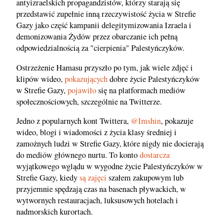
antyizraelskich propagandzistów, którzy starają się
przedstawić zupełnie inną rzeczywistość życia w Strefie
Gazy jako część kampanii delegitymizowania Izraela i
demonizowania Żydów przez obarczanie ich pełną
odpowiedzialnością za "cierpienia" Palestyńczyków.
Ostrzeżenie Hamasu przyszło po tym, jak wiele zdjęć i
klipów wideo,
pokazujących
dobre życie Palestyńczyków
w Strefie Gazy,
pojawiło
się na platformach mediów
społecznościowych, szczególnie na Twitterze.
Jedno z popularnych kont Twittera,
@Imshin
, pokazuje
wideo, blogi i wiadomości z życia klasy średniej i
zamożnych ludzi w Strefie Gazy, które nigdy nie docierają
do mediów głównego nurtu. To konto
dostarcza
wyjątkowego wglądu w wygodne życie Palestyńczyków w
Strefie Gazy, kiedy
są zajęci
szałem zakupowym lub
przyjemnie spędzają czas na basenach pływackich, w
wytwornych restauracjach, luksusowych hotelach i
nadmorskich kurortach.