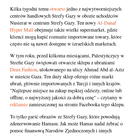
Kilka tygodni temu
otwarto
jedno z najwytworniejszych
centrów handlowych Strefy Gazy w obozie uchodźców
Nusierat w centrum Strefy Gazy. Ten nowy
Al-Danaf
Hyper Mall
obejmuje także wielki supermarket, gdzie
klienci mogą kupić rozmaite importowane towary, które
często nie są nawet dostępne w izraelskich marketach.
W tym roku, przed kilkoma miesiącami, Palestyńczycy w
Strefie Gazy świętowali otwarcie sklepu z ubraniami
Deux Fashion
, ulokowanego na ulicy Ahmad Abd al-Aziz
w mieście Gaza. Ten duży sklep oferuje różne marki
ubrań, głównie importowanych z Turcji i innych krajów.
"Najlepsze miejsce na zakup męskiej odzieży, online lub
offline, o najwyższej jakości za dobrą cenę" – czytamy w
reklamie
zamieszczonej na stronie Facebooka tego sklepu.
To tylko garść obrazów ze Strefy Gazy, które powodują
zdenerwowanie Hamasu. Jak może Hamas nadal żebrać o
pomoc finansową Narodów Zjednoczonych i innych