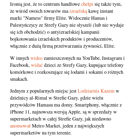
Ironią jest, że to centrum handlowe
chełpi
się także tym,
że wśród swoich towarów ma
izraelską
kawę instant
marki "Namess" firmy Elite. Widocznie Hamas i
Palestyńczycy ze Strefy Gazy nie słyszeli (lub nie wydaje
się ich obchodzić) o antyizraelskiej kampanii
bojkotowania izraelskich produktów i producentów,
włącznie z dużą firmą przetwarzania żywności, Elite.
W innych
wideo
zamieszczonych na YouTube, Instagram i
Facebook,
widać
dzieci ze Strefy Gazy, kupujące telefony
komórkowe i rozkoszujące się lodami i sokami o różnych
smakach.
Jednym z popularnych miejsc jest
Lodziarnia Kazem
w
dzielnicy al-Rimal w Strefie Gazy, gdzie wielu
przywódców Hamasu ma domy. Smartphony, włącznie z
iPhone 11, najnowsza wersją Apple, są w sprzedaży w
supermarketach w całej Strefie Gazy, jak niedawno
anonsował
Metro Market, jeden z największych
supermarketów na tym terenie.