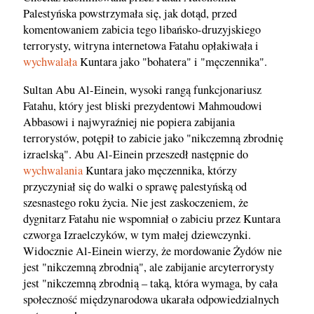
Palestyńska powstrzymała się, jak dotąd, przed
komentowaniem zabicia tego libańsko-druzyjskiego
terrorysty, witryna internetowa Fatahu opłakiwała i
wychwalała
Kuntara jako "bohatera" i "męczennika".
Sultan Abu Al-Einein, wysoki rangą funkcjonariusz
Fatahu, który jest bliski prezydentowi Mahmoudowi
Abbasowi i najwyraźniej nie popiera zabijania
terrorystów, potępił to zabicie jako "nikczemną zbrodnię
izraelską". Abu Al-Einein przeszedł następnie do
wychwalania
Kuntara jako męczennika, którzy
przyczyniał się do walki o sprawę palestyńską od
szesnastego roku życia. Nie jest zaskoczeniem, że
dygnitarz Fatahu nie wspomniał o zabiciu przez Kuntara
czworga Izraelczyków, w tym małej dziewczynki.
Widocznie Al-Einein wierzy, że mordowanie Żydów nie
jest "nikczemną zbrodnią", ale zabijanie arcyterrorysty
jest "nikczemną zbrodnią – taką, która wymaga, by cała
społeczność międzynarodowa ukarała odpowiedzialnych