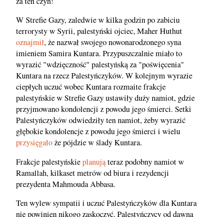
za ten czyn!
W Strefie Gazy, zaledwie w kilka godzin po zabiciu
terrorysty w Syrii, palestyński ojciec, Maher Huthut
oznajmił
, że nazwał swojego nowonarodzonego syna
imieniem Samira Kuntara. Przypuszczalnie miało to
wyrazić "wdzięczność" palestyńską za "poświęcenia"
Kuntara na rzecz Palestyńczyków. W kolejnym wyrazie
ciepłych uczuć wobec Kuntara rozmaite frakcje
palestyńskie w Strefie Gazy ustawiły duży namiot, gdzie
przyjmowano kondolencji z powodu jego śmierci. Setki
Palestyńczyków odwiedziły ten namiot, żeby wyrazić
głębokie kondolencje z powodu jego śmierci i wielu
przysięgało
że pójdzie w ślady Kuntara.
Frakcje palestyńskie
planują
teraz podobny namiot w
Ramallah, kilkaset metrów od biura i rezydencji
prezydenta Mahmouda Abbasa.
Ten wylew sympatii i uczuć Palestyńczyków dla Kuntara
nie powinien nikogo zaskoczyć. Palestyńczycy od dawna