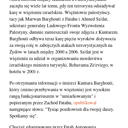
zaczęła się wiele lat temu, gdy ten terrorysta odsiadywał
karę w więzieniu izraelskim. Więźniowie palestyńscy,
tacy jak Marwan Barghouti z Fatahu i Ahmed Sa'dat,
sekretarz generalny Ludowego Frontu Wyzwolenia
Palestyny, dumnie zamieszczali swoje zdjęcia z Kuntarem.
Barghouti odbywa teraz karę pięciu wyroków dożywocia
za swoją rolę w zabójczych atakach terrorystycznych na
Żydów w latach między 2000 a 2006. Sa'dat jest w
więzieniu za udział w organizowaniu morderstwa
izraelskiego ministra turystyki, Rehavama Ze'eviego, w
hotelu w 2001 r.
Po otrzymaniu informacji o śmierci Kuntara Barghouti,
który (mimo przebywania w więzieniu) jest wysokim
rangą funkcjonariuszem w "umiarkowanym" i
popieranym przez Zachód Fatahu,
opublikował
następujące słowa: "Tysiąc pozdrowień dla twojej duszy.
Spotkamy się".
Chociaż zdominowana przez Fatah Autonomia