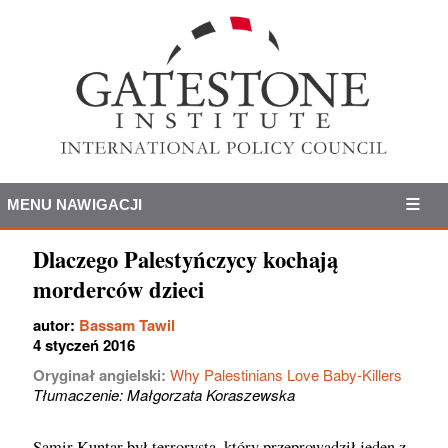
MENU NAWIGACJI
Dlaczego Palestyńczycy kochają
morderców dzieci
autor:
Bassam Tawil
4 styczeń 2016
Oryginał angielski:
Why Palestinians Love Baby-Killers
Tłumaczenie: Małgorzata Koraszewska
Samir Kuntar był terrorystą, który przeprowadził jeden z