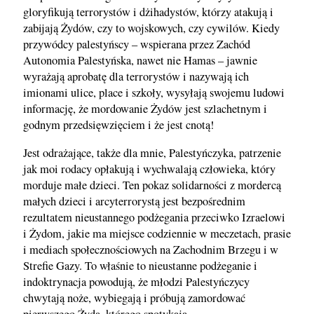
gloryfikują terrorystów i dżihadystów, którzy atakują i
zabijają Żydów, czy to wojskowych, czy cywilów. Kiedy
przywódcy palestyńscy – wspierana przez Zachód
Autonomia Palestyńska, nawet nie Hamas – jawnie
wyrażają aprobatę dla terrorystów i nazywają ich
imionami ulice, place i szkoły, wysyłają swojemu ludowi
informację, że mordowanie Żydów jest szlachetnym i
godnym przedsięwzięciem i że jest cnotą!
Jest odrażające, także dla mnie, Palestyńczyka, patrzenie
jak moi rodacy opłakują i wychwalają człowieka, który
morduje małe dzieci. Ten pokaz solidarności z mordercą
małych dzieci i arcyterrorystą jest bezpośrednim
rezultatem nieustannego podżegania przeciwko Izraelowi
i Żydom, jakie ma miejsce codziennie w meczetach, prasie
i mediach społecznościowych na Zachodnim Brzegu i w
Strefie Gazy. To właśnie to nieustanne podżeganie i
indoktrynacja powodują, że młodzi Palestyńczycy
chwytają noże, wybiegają i próbują zamordować
pierwszego Żyda, którego spotykają.