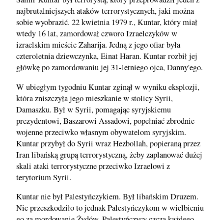
najbrutalniejszych ataków terrorystycznych, jaki można
sobie wyobrazić. 22 kwietnia 1979 r., Kuntar, który miał
wtedy 16 lat, zamordował czworo Izraelczyków w
izraelskim mieście Zaharija. Jedną z jego ofiar była
czteroletnia dziewczynka, Einat Haran. Kuntar rozbił jej
główkę po zamordowaniu jej 31-letniego ojca, Danny'ego.
W ubiegłym tygodniu Kuntar zginął w wyniku eksplozji,
która zniszczyła jego mieszkanie w stolicy Syrii,
Damaszku. Był w Syrii, pomagając syryjskiemu
prezydentowi, Baszarowi Assadowi, popełniać zbrodnie
wojenne przeciwko własnym obywatelom syryjskim.
Kuntar przybył do Syrii wraz Hezbollah, popieraną przez
Iran libańską grupą terrorystyczną, żeby zaplanować dużej
skali ataki terrorystyczne przeciwko Izraelowi z
terytorium Syrii.
Kuntar nie był Palestyńczykiem. Był libańskim Druzem.
Nie przeszkodziło to jednak Palestyńczykom w wielbieniu
go za mordowanie Żydów. Palestyńczycy czczą każdego,