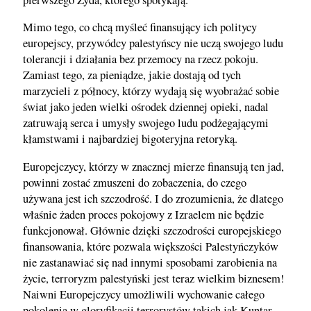
Mimo tego, co chcą myśleć finansujący ich politycy
europejscy, przywódcy palestyńscy nie uczą swojego ludu
tolerancji i działania bez przemocy na rzecz pokoju.
Zamiast tego, za pieniądze, jakie dostają od tych
marzycieli z północy, którzy wydają się wyobrażać sobie
świat jako jeden wielki ośrodek dziennej opieki, nadal
zatruwają serca i umysły swojego ludu podżegającymi
kłamstwami i najbardziej bigoteryjna retoryką.
Europejczycy, którzy w znacznej mierze finansują ten jad,
powinni zostać zmuszeni do zobaczenia, do czego
używana jest ich szczodrość. I do zrozumienia, że dlatego
właśnie żaden proces pokojowy z Izraelem nie będzie
funkcjonował. Głównie dzięki szczodrości europejskiego
finansowania, które pozwala większości Palestyńczyków
nie zastanawiać się nad innymi sposobami zarobienia na
życie, terroryzm palestyński jest teraz wielkim biznesem!
Naiwni Europejczycy umożliwili wychowanie całego
pokolenia w gloryfikacji terrorystów takich jak Kuntar.