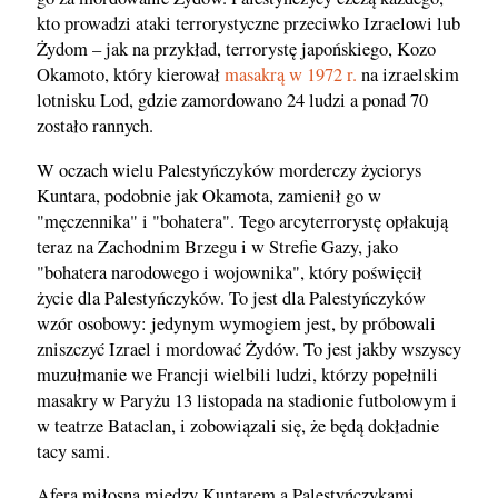
kto prowadzi ataki terrorystyczne przeciwko Izraelowi lub
Żydom – jak na przykład, terrorystę japońskiego, Kozo
Okamoto, który kierował
masakrą w 1972 r.
na izraelskim
lotnisku Lod, gdzie zamordowano 24 ludzi a ponad 70
zostało rannych.
W oczach wielu Palestyńczyków morderczy życiorys
Kuntara, podobnie jak Okamota, zamienił go w
"męczennika" i "bohatera". Tego arcyterrorystę opłakują
teraz na Zachodnim Brzegu i w Strefie Gazy, jako
"bohatera narodowego i wojownika", który poświęcił
życie dla Palestyńczyków. To jest dla Palestyńczyków
wzór osobowy: jedynym wymogiem jest, by próbowali
zniszczyć Izrael i mordować Żydów. To jest jakby wszyscy
muzułmanie we Francji wielbili ludzi, którzy popełnili
masakry w Paryżu 13 listopada na stadionie futbolowym i
w teatrze Bataclan, i zobowiązali się, że będą dokładnie
tacy sami.
Afera miłosna między Kuntarem a Palestyńczykami